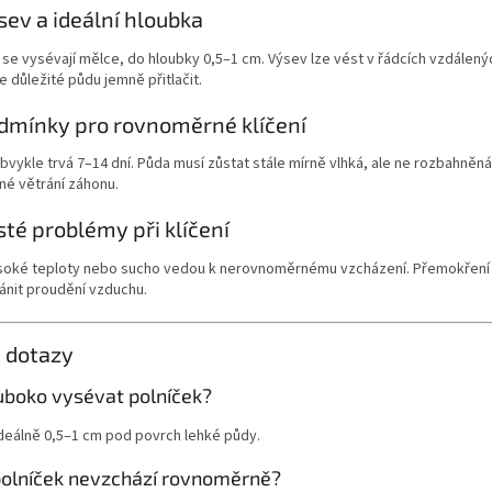
sev a ideální hloubka
e vysévají mělce, do hloubky 0,5–1 cm. Výsev lze vést v řádcích vzdálený
e důležité půdu jemně přitlačit.
dmínky pro rovnoměrné klíčení
obvykle trvá 7–14 dní. Půda musí zůstat stále mírně vlhká, ale ne rozbahněn
né větrání záhonu.
sté problémy při klíčení
vysoké teploty nebo sucho vedou k nerovnoměrnému vzcházení. Přemokření 
ánit proudění vzduchu.
 dotazy
luboko vysévat polníček?
deálně 0,5–1 cm pod povrch lehké půdy.
polníček nevzchází rovnoměrně?