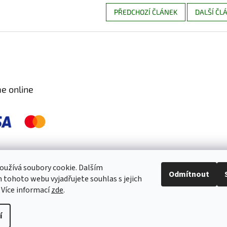
PŘEDCHOZÍ ČLÁNEK
DALŠÍ ČL
e online
 pravidelně kontrolujeme a ošetřujeme, aby byly zdravé a bez škůdců 🐛. S
užívá soubory cookie. Dalším
Odmítnout
tohoto webu vyjadřujete souhlas s jejich
 Více informací
zde
.
í
práva vyhrazena.