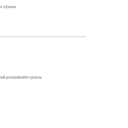
po výsevu.
právně provedeném výsevu.