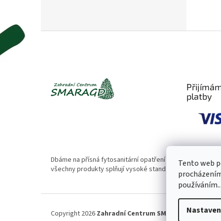
Z
á
p
a
t
Přijímám
í
platby
Dbáme na přísná fytosanitární opatření 🌱. Naše rostliny
Tento web po
všechny produkty splňují vysoké standardy kvality.
procházením 
používáním..
Nastaven
Copyright 2026
Zahradní Centrum SMARAGD
. Všechna 