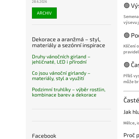
28.6.2026
🟢 Vý
ARCHIV
Semena s
výsevu j
🟢 Po
Dekorace a aranžmá – styl,
materiály a sezónní inspirace
Klíčení 
pravidel
Druhy vánočních girland –
jehličnaté, LED i přírodní
🟢 Ča
Co jsou vánoční girlandy –
Příliš 
materiály, styl a využití
může br
Podzimní truhlíky – výběr rostlin,
kombinace barev a dekorace
Časté
Jak h
Mělce, i
Proč 
Facebook