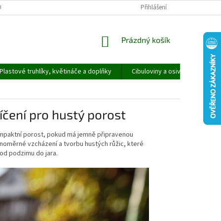
ORMULÁŘ PRO UPLATNĚNÍ REKLAMACE
REKLAMAČNÍ ŘÁD
Přihlášení
NÁKUPNÍ
Prázdný košík
KOŠÍK
Plastové truhlíky, květináče a doplňky
Cibuloviny a osivo
Speci
líčení pro hustý porost
kompaktní porost, pokud má jemně připravenou
noměrné vzcházení a tvorbu hustých růžic, které
od podzimu do jara.