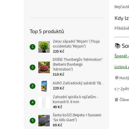
Nejčast
Kdy lz
Přibližn
Top 5 produktů
Zerav západní 'Mirjam' (Thuja
📚 So
occidentalis 'Mirjam')
225 Kč
Špenát –
Dřišťál Thunbergův 'Admiration'
(Berberis thunbergii
Listová 
'Admiration')
310 Kč
🧭 Hustý
AGRO Zahradnický substrát 70L
229 Kč
👉 Zpět
Zahradní spirála k rajčatům -
📘 Článe
komaxit tl. 6 mm
49 Kč
Šanta kočičí (Nepeta × faassenii
‘Six Hills Giant’)
69 Kč