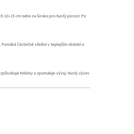
ch 10–15 cm nebo na široko pro hustý porost. Po
á. Pomáhá částečné stínění v teplejším období a
způsobuje hniloby a zpomaluje vývoj. Hustý výsev