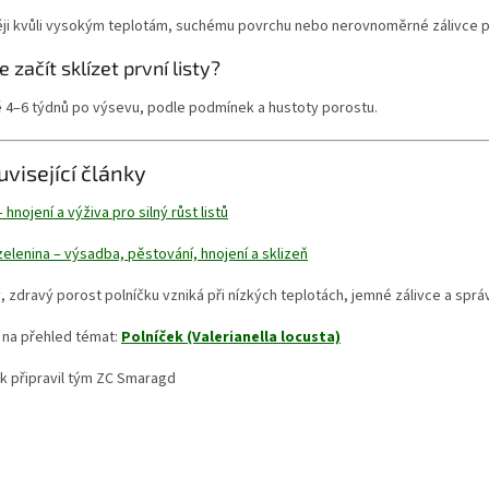
ěji kvůli vysokým teplotám, suchému povrchu nebo nerovnoměrné zálivce 
e začít sklízet první listy?
ě 4–6 týdnů po výsevu, podle podmínek a hustoty porostu.
uvisející články
 hnojení a výživa pro silný růst listů
zelenina – výsadba, pěstování, hnojení a sklizeň
, zdravý porost polníčku vzniká při nízkých teplotách, jemné zálivce a s
 na přehled témat:
Polníček (Valerianella locusta)
k připravil tým ZC Smaragd