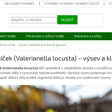
OBCHODNÍ PODMÍNKY
PODMÍNKY OCHRANY OSOBNÍCH ÚDAJŮ
F
HLEDAT
ent rostlin
Pěstování a výživa rostlin
Dekorace a svíčky
la locusta) – výsev a klíčení pro hustý porost
íček (Valerianella locusta) – výsev a k
k (Valerianella locusta)
klíčí spolehlivě v chladnějším období a vytváří 
ostatek vláhy a vyrovnané teplotní podmínky. Správný výsev podporuje rov
upně sklízet. Díky krátké vegetační době je vhodný pro opakované výsevy 