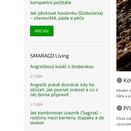
kompaktní polštáře
Jak pěstovat koulenku (Globularia)
– stanoviště, půda a péče
ARCHIV
SMARAGD Living
Angreštový koláč s drobenkou
1.7.2026
🟢 Kd
Angrešt právě dozrává: kdy ho
sklízet, jak poznat zralost a co z
Ideální 
něj doma připravit
hůře a p
1.7.2026
🟢 Př
Jak kombinovat úrazník (Sagina) –
rostliny mezi kameny, šlapáky a do
Půda má 
skalek
výsevem