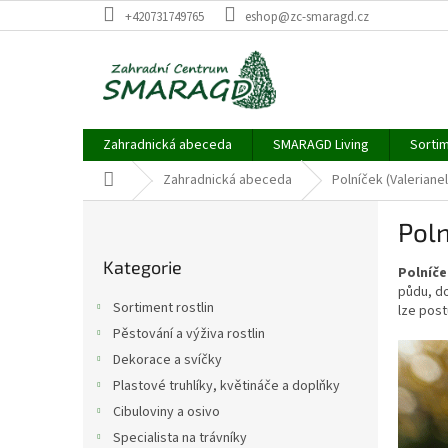
Přejít
+420731749765
eshop@zc-smaragd.cz
na
obsah
Zahradnická abeceda
SMARAGD Living
Sortim
Domů
Zahradnická abeceda
Polníček (Valerianel
P
Poln
o
Přeskočit
s
Kategorie
kategorie
Polníče
t
půdu, d
r
Sortiment rostlin
lze post
a
Pěstování a výživa rostlin
n
Dekorace a svíčky
n
í
Plastové truhlíky, květináče a doplňky
p
Cibuloviny a osivo
a
Specialista na trávníky