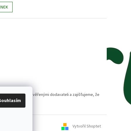
ÁNEK
polupracujeme s prověřenými dodavateli a zajišťujeme, že
Souhlasím
Vytvořil Shoptet