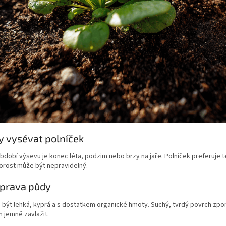
y vysévat polníček
období výsevu je konec léta, podzim nebo brzy na jaře. Polníček preferuje t
orost může být nepravidelný.
íprava půdy
být lehká, kyprá a s dostatkem organické hmoty. Suchý, tvrdý povrch zpom
 jemně zavlažit.