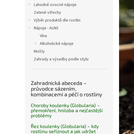
n
Lahodné ovocné nápoje
e
Zelené střechy
l
Výběr produktů dle rostlin
Nápoje - ALN0
Vína
Alkoholické nápoje
Mošty
Zahrady a výsadby podle stylu
Zahradnická abeceda –
průvodce sázením,
kombinacemi a péčí o rostliny
Choroby koulenky (Globularia) –
přemokření, hniloba a nejčastější
problémy
Řez koulenky (Globularia) – kdy
rostlinu seříznout a jak udržet