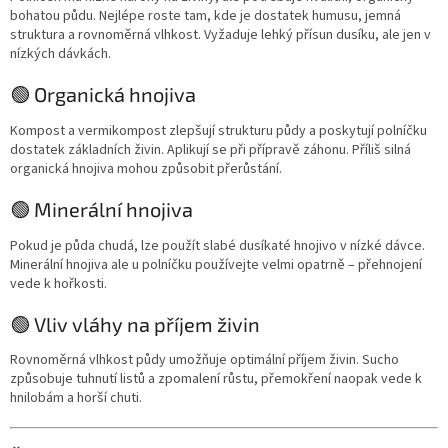
bohatou půdu. Nejlépe roste tam, kde je dostatek humusu, jemná
struktura a rovnoměrná vlhkost. Vyžaduje lehký přísun dusíku, ale jen v
nízkých dávkách.
🟢 Organická hnojiva
Kompost a vermikompost zlepšují strukturu půdy a poskytují polníčku
dostatek základních živin. Aplikují se při přípravě záhonu. Příliš silná
organická hnojiva mohou způsobit přerůstání.
🟢 Minerální hnojiva
Pokud je půda chudá, lze použít slabé dusíkaté hnojivo v nízké dávce.
Minerální hnojiva ale u polníčku používejte velmi opatrně – přehnojení
vede k hořkosti.
🟢 Vliv vláhy na příjem živin
Rovnoměrná vlhkost půdy umožňuje optimální příjem živin. Sucho
způsobuje tuhnutí listů a zpomalení růstu, přemokření naopak vede k
hnilobám a horší chuti.