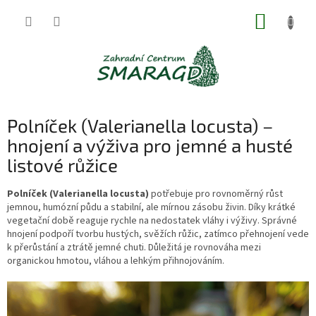
Přejít
NÁKUP
na
obsah
KOŠÍK
Polníček (Valerianella locusta) –
hnojení a výživa pro jemné a husté
listové růžice
Polníček (Valerianella locusta)
potřebuje pro rovnoměrný růst
jemnou, humózní půdu a stabilní, ale mírnou zásobu živin. Díky krátké
vegetační době reaguje rychle na nedostatek vláhy i výživy. Správné
hnojení podpoří tvorbu hustých, svěžích růžic, zatímco přehnojení vede
k přerůstání a ztrátě jemné chuti. Důležitá je rovnováha mezi
organickou hmotou, vláhou a lehkým přihnojováním.