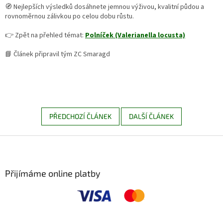
🧭 Nejlepších výsledků dosáhnete jemnou výživou, kvalitní půdou a
rovnoměrnou zálivkou po celou dobu růstu.
👉 Zpět na přehled témat:
Polníček (Valerianella locusta)
📘 Článek připravil tým ZC Smaragd
PŘEDCHOZÍ ČLÁNEK
DALŠÍ ČLÁNEK
Z
á
p
a
Přijímáme online platby
t
í