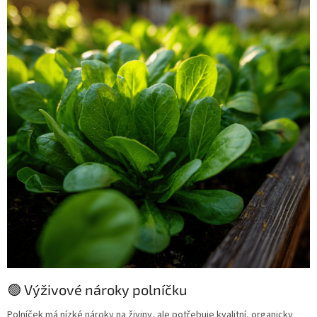
🟢 Výživové nároky polníčku
Polníček má nízké nároky na živiny, ale potřebuje kvalitní, organicky