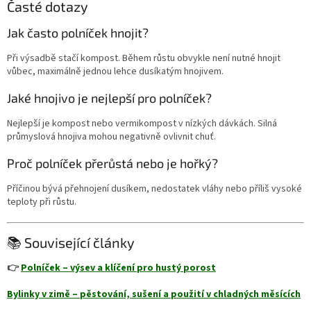
Časté dotazy
Jak často polníček hnojit?
Při výsadbě stačí kompost. Během růstu obvykle není nutné hnojit
vůbec, maximálně jednou lehce dusíkatým hnojivem.
Jaké hnojivo je nejlepší pro polníček?
Nejlepší je kompost nebo vermikompost v nízkých dávkách. Silná
průmyslová hnojiva mohou negativně ovlivnit chuť.
Proč polníček přerůstá nebo je hořký?
Příčinou bývá přehnojení dusíkem, nedostatek vláhy nebo příliš vysoké
teploty při růstu.
📚 Související články
👉
Polníček – výsev a klíčení pro hustý porost
Bylinky v zimě – pěstování, sušení a použití v chladných měsících