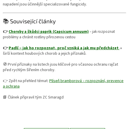
napadení jsou účinnější specializované fungicidy.
📚 Související články
👉
Choroby a škůdci paprik (Capsicum annuum)
– jak rozpoznat
problémy a chránit rostliny přirozenou cestou
👉
Padlí – jak ho rozpoznat, proč vzniká a jak mu předcházet
→
širší kontext houbových chorob a jejich příznaků.
🧭 První příznaky na listech jsou klíčové pro včasnou ochranu rajčat
před rychlým šířením choroby.
👉 Zpět na přehled témat:
Plíseň bramborová – rozpoznání, prevence
a ochrana
📘 Článek připravil tým ZC Smaragd