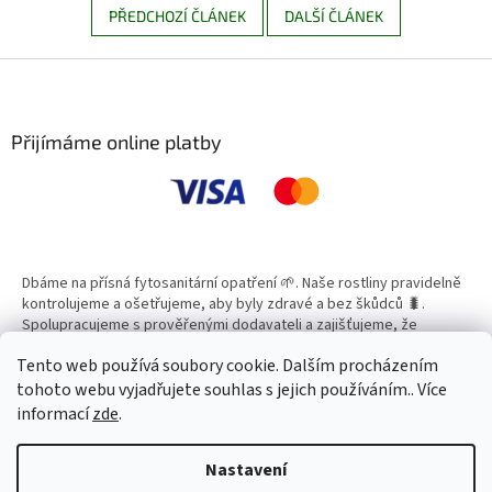
PŘEDCHOZÍ ČLÁNEK
DALŠÍ ČLÁNEK
Z
á
p
a
Přijímáme online platby
t
í
Dbáme na přísná fytosanitární opatření 🌱. Naše rostliny pravidelně
kontrolujeme a ošetřujeme, aby byly zdravé a bez škůdců 🐛.
Spolupracujeme s prověřenými dodavateli a zajišťujeme, že
všechny produkty splňují vysoké standardy kvality.
Tento web používá soubory cookie. Dalším procházením
tohoto webu vyjadřujete souhlas s jejich používáním.. Více
informací
zde
.
Vytvořil Shoptet
Nastavení