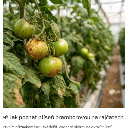
🌱 Jak poznat plíseň bramborovou na rajčatech
Prvním příznakem jsou světlejší, vodnaté skvrny na okrajích listů.