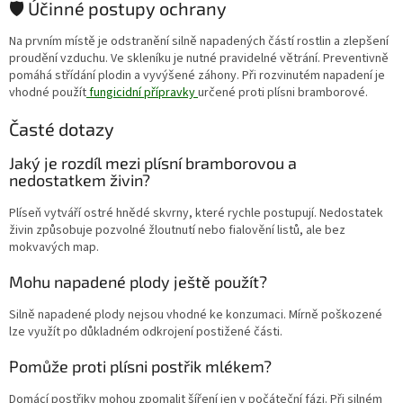
🛡️ Účinné postupy ochrany
Na prvním místě je odstranění silně napadených částí rostlin a zlepšení
proudění vzduchu. Ve skleníku je nutné pravidelné větrání. Preventivně
pomáhá střídání plodin a vyvýšené záhony. Při rozvinutém napadení je
vhodné použít
fungicidní přípravky
určené proti plísni bramborové.
Časté dotazy
Jaký je rozdíl mezi plísní bramborovou a
nedostatkem živin?
Plíseň vytváří ostré hnědé skvrny, které rychle postupují. Nedostatek
živin způsobuje pozvolné žloutnutí nebo fialovění listů, ale bez
mokvavých map.
Mohu napadené plody ještě použít?
Silně napadené plody nejsou vhodné ke konzumaci. Mírně poškozené
lze využít po důkladném odkrojení postižené části.
Pomůže proti plísni postřik mlékem?
Domácí postřiky mohou zpomalit šíření jen v počáteční fázi. Při silném