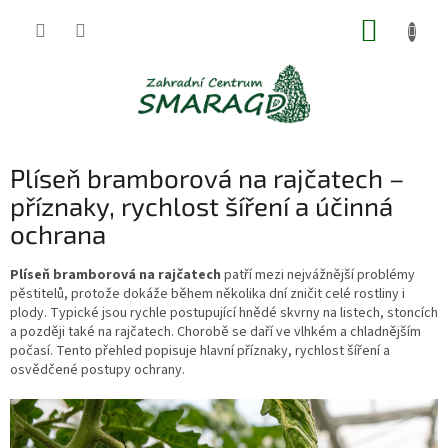
Přejít
NÁKUP
na
obsah
KOŠÍK
Plíseň bramborová na rajčatech –
příznaky, rychlost šíření a účinná
ochrana
Plíseň bramborová na rajčatech
patří mezi nejvážnější problémy
pěstitelů, protože dokáže během několika dní zničit celé rostliny i
plody. Typické jsou rychle postupující hnědé skvrny na listech, stoncích
a později také na rajčatech. Chorobě se daří ve vlhkém a chladnějším
počasí. Tento přehled popisuje hlavní příznaky, rychlost šíření a
osvědčené postupy ochrany.