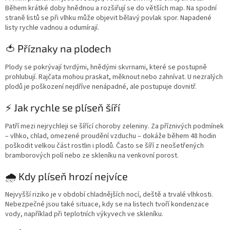
Během krátké doby hnědnou a rozšiřují se do větších map. Na spodní
straně listů se při vlhku může objevit bělavý povlak spor. Napadené
listy rychle vadnou a odumírají.
🍅 Příznaky na plodech
Plody se pokrývají tvrdými, hnědými skvrnami, které se postupně
prohlubují. Rajčata mohou praskat, měknout nebo zahnívat. U nezralých
plodů je poškození nejdříve nenápadné, ale postupuje dovnitř.
⚡ Jak rychle se plíseň šíří
Patří mezi nejrychleji se šířící choroby zeleniny. Za příznivých podmínek
– vlhko, chlad, omezené proudění vzduchu – dokáže během 48 hodin
poškodit velkou část rostlin i plodů. Často se šíří z neošetřených
bramborových polí nebo ze skleníku na venkovní porost.
🌧️ Kdy plíseň hrozí nejvíce
Nejvyšší riziko je v období chladnějších nocí, deště a trvalé vlhkosti.
Nebezpečné jsou také situace, kdy se na listech tvoří kondenzace
vody, například při teplotních výkyvech ve skleníku.