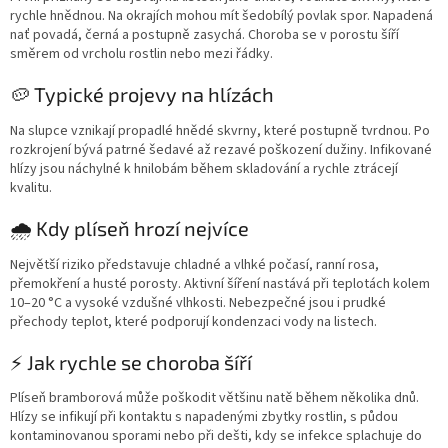
rychle hnědnou. Na okrajích mohou mít šedobílý povlak spor. Napadená
nať povadá, černá a postupně zasychá. Choroba se v porostu šíří
směrem od vrcholu rostlin nebo mezi řádky.
🥔 Typické projevy na hlízách
Na slupce vznikají propadlé hnědé skvrny, které postupně tvrdnou. Po
rozkrojení bývá patrné šedavé až rezavé poškození dužiny. Infikované
hlízy jsou náchylné k hnilobám během skladování a rychle ztrácejí
kvalitu.
🌧️ Kdy plíseň hrozí nejvíce
Největší riziko představuje chladné a vlhké počasí, ranní rosa,
přemokření a husté porosty. Aktivní šíření nastává při teplotách kolem
10–20 °C a vysoké vzdušné vlhkosti. Nebezpečné jsou i prudké
přechody teplot, které podporují kondenzaci vody na listech.
⚡ Jak rychle se choroba šíří
Plíseň bramborová může poškodit většinu natě během několika dnů.
Hlízy se infikují při kontaktu s napadenými zbytky rostlin, s půdou
kontaminovanou sporami nebo při dešti, kdy se infekce splachuje do