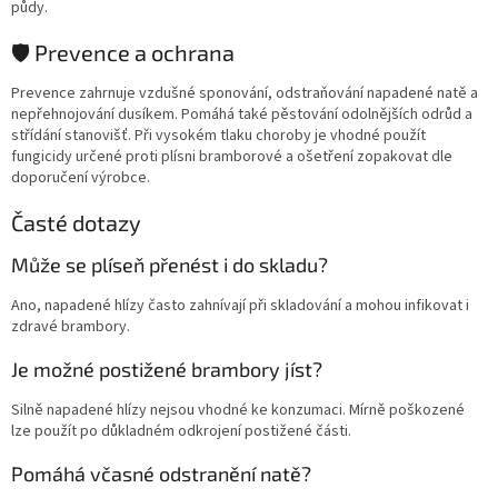
půdy.
🛡️ Prevence a ochrana
Prevence zahrnuje vzdušné sponování, odstraňování napadené natě a
nepřehnojování dusíkem. Pomáhá také pěstování odolnějších odrůd a
střídání stanovišť. Při vysokém tlaku choroby je vhodné použít
fungicidy určené proti plísni bramborové a ošetření zopakovat dle
doporučení výrobce.
Časté dotazy
Může se plíseň přenést i do skladu?
Ano, napadené hlízy často zahnívají při skladování a mohou infikovat i
zdravé brambory.
Je možné postižené brambory jíst?
Silně napadené hlízy nejsou vhodné ke konzumaci. Mírně poškozené
lze použít po důkladném odkrojení postižené části.
Pomáhá včasné odstranění natě?