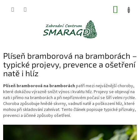
Přejít
NÁKUP
na
obsah
KOŠÍK
Plíseň bramborová na bramborách –
typické projevy, prevence a ošetření
natě i hlíz
Plíseň bramborová na bramborách
patří mezi nejvážnější choroby,
které dokážou výrazně snížit výnos i kvalitu hlíz. Projevy se objevují na
nati i přímo na bramborách a při nepříznivém počasí se šíří velmi rychle.
Choroba způsobuje hnědé skvrny, vadnutí natě a poškození hlíz, které
mohou při skladování zahnívat. Tento článek popisuje typické příznaky,
prevenci a účinné způsoby ošetření.