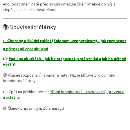
Ano, odstranění natě před sklizní omezuje šíření infekce do hlíz a
zlepšuje jejich skladovatelnost.
📚 Související články
👉
Choroby a škůdci rajčat (Solanum lycopersicum) – jak rozpoznat
a přirozeně chránit úrod
👉
Padlí na okurkách – jak ho rozpoznat, proč vzniká a jak ho účinně
ošetřit
🧭 Včasné rozpoznání napadené natě i hlíz je klíčové pro ochranu
bramborové úrody.
👉 Zpět na přehled témat:
Plíseň bramborová – rozpoznání, prevence
a ochrana
📘 Článek připravil tým ZC Smaragd