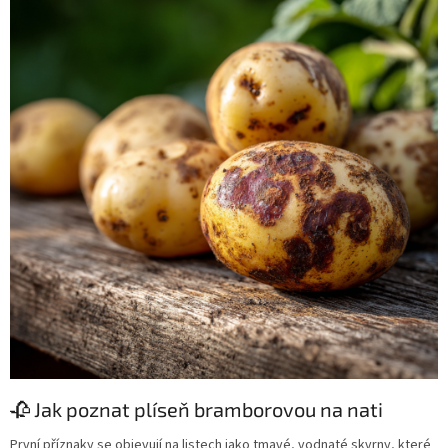
🥀 Jak poznat plíseň bramborovou na nati
První příznaky se objevují na listech jako tmavé, vodnaté skvrny, které