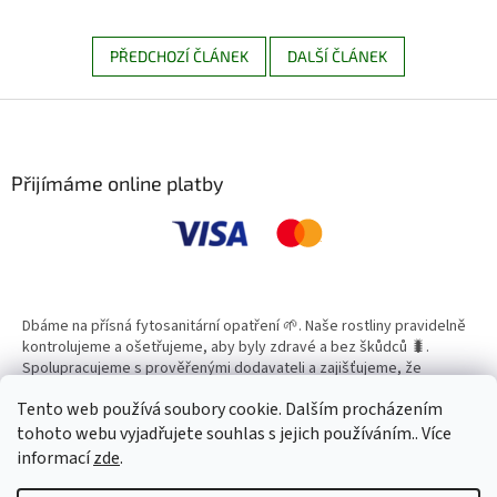
PŘEDCHOZÍ ČLÁNEK
DALŠÍ ČLÁNEK
Z
á
p
a
Přijímáme online platby
t
í
Dbáme na přísná fytosanitární opatření 🌱. Naše rostliny pravidelně
kontrolujeme a ošetřujeme, aby byly zdravé a bez škůdců 🐛.
Spolupracujeme s prověřenými dodavateli a zajišťujeme, že
všechny produkty splňují vysoké standardy kvality.
Tento web používá soubory cookie. Dalším procházením
tohoto webu vyjadřujete souhlas s jejich používáním.. Více
informací
zde
.