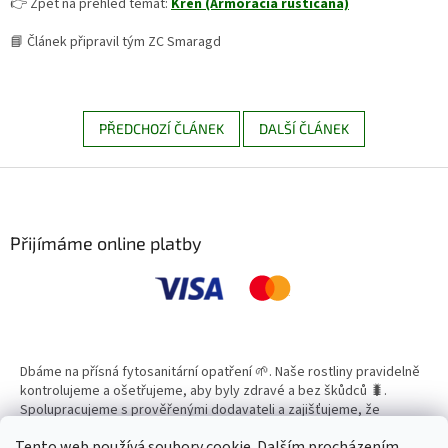
👉 Zpět na přehled témat:
Křen (Armoracia rusticana)
📘 Článek připravil tým ZC Smaragd
PŘEDCHOZÍ ČLÁNEK
DALŠÍ ČLÁNEK
Z
á
p
a
Přijímáme online platby
t
í
Dbáme na přísná fytosanitární opatření 🌱. Naše rostliny pravidelně
kontrolujeme a ošetřujeme, aby byly zdravé a bez škůdců 🐛.
Spolupracujeme s prověřenými dodavateli a zajišťujeme, že
všechny produkty splňují vysoké standardy kvality.
Tento web používá soubory cookie. Dalším procházením