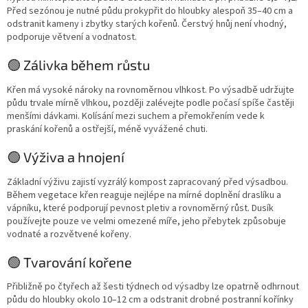
Před sezónou je nutné půdu prokypřit do hloubky alespoň 35–40 cm a
odstranit kameny i zbytky starých kořenů. Čerstvý hnůj není vhodný,
podporuje větvení a vodnatost.
🟢 Zálivka během růstu
Křen má vysoké nároky na rovnoměrnou vlhkost. Po výsadbě udržujte
půdu trvale mírně vlhkou, později zalévejte podle počasí spíše častěji
menšími dávkami. Kolísání mezi suchem a přemokřením vede k
praskání kořenů a ostřejší, méně vyvážené chuti.
🟢 Výživa a hnojení
Základní výživu zajistí vyzrálý kompost zapracovaný před výsadbou.
Během vegetace křen reaguje nejlépe na mírné doplnění draslíku a
vápníku, které podporují pevnost pletiv a rovnoměrný růst. Dusík
používejte pouze ve velmi omezené míře, jeho přebytek způsobuje
vodnaté a rozvětvené kořeny.
🟢 Tvarování kořene
Přibližně po čtyřech až šesti týdnech od výsadby lze opatrně odhrnout
půdu do hloubky okolo 10–12 cm a odstranit drobné postranní kořínky