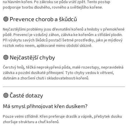
na hlavním kořeni. Po zákroku se půda vrátí zpět. Tento postup
podporuje tvorbu dlouhého, rovného a světlejšího kořene.
🟢 Prevence chorob a škůdců
Nejčastějšími problémy jsou dřevnatění kořenů a hniloby v přemokřené
půdě. Prevencí je vzdušný záhon, zálivka ke kořenům a střídání plodin.
Při výskytu savých škůdců postačí šetrné prostředky, jako je mýdlový
roztok nebo neem, aplikované mimo období sklizně.
🟢 Nejčastější chyby
Čerstvý hnůj, těžká neprokypřená půda, malé rozestupy, nepravidelná
zálivka a pozdní dusíkaté přihnojení. Tyto chyby vedou k větvení,
dutinám a zhoršení chuti i skladovatelnosti kořenů.
🟢 Časté dotazy
Má smysl přihnojovat křen dusíkem?
Pouze velmi střídmě. Křen preferuje draslík a vápník, přebytek dusíku
zhoršuje strukturu a chuť kořenů.