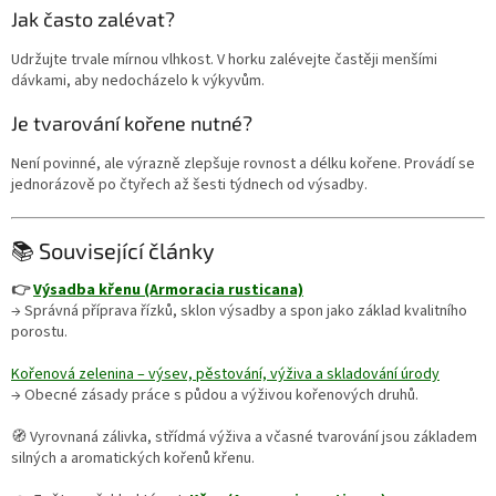
Jak často zalévat?
Udržujte trvale mírnou vlhkost. V horku zalévejte častěji menšími
dávkami, aby nedocházelo k výkyvům.
Je tvarování kořene nutné?
Není povinné, ale výrazně zlepšuje rovnost a délku kořene. Provádí se
jednorázově po čtyřech až šesti týdnech od výsadby.
📚 Související články
👉
Výsadba křenu (Armoracia rusticana)
→ Správná příprava řízků, sklon výsadby a spon jako základ kvalitního
porostu.
Kořenová zelenina – výsev, pěstování, výživa a skladování úrody
→ Obecné zásady práce s půdou a výživou kořenových druhů.
🧭 Vyrovnaná zálivka, střídmá výživa a včasné tvarování jsou základem
silných a aromatických kořenů křenu.