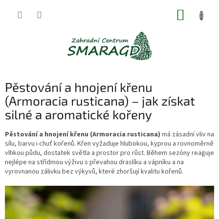
Přejít
NÁKUP
na
obsah
KOŠÍK
Pěstování a hnojení křenu
(Armoracia rusticana) – jak získat
silné a aromatické kořeny
Pěstování a hnojení křenu (Armoracia rusticana)
má zásadní vliv na
sílu, barvu i chuť kořenů. Křen vyžaduje hlubokou, kyprou a rovnoměrně
vlhkou půdu, dostatek světla a prostor pro růst. Během sezóny reaguje
nejlépe na střídmou výživu s převahou draslíku a vápníku a na
vyrovnanou zálivku bez výkyvů, které zhoršují kvalitu kořenů.