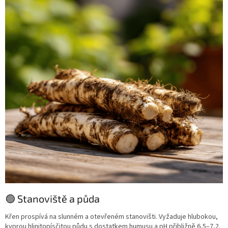
🟢 Stanoviště a půda
Křen prospívá na slunném a otevřeném stanovišti. Vyžaduje hlubokou,
kyprou hlinitopísčitou půdu s dostatkem humusu a pH přibližně 6,5–7,2.