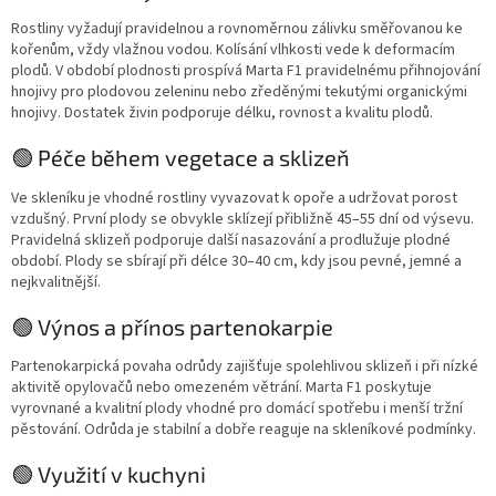
Rostliny vyžadují pravidelnou a rovnoměrnou zálivku směřovanou ke
kořenům, vždy vlažnou vodou. Kolísání vlhkosti vede k deformacím
plodů. V období plodnosti prospívá Marta F1 pravidelnému přihnojování
hnojivy pro plodovou zeleninu nebo zředěnými tekutými organickými
hnojivy. Dostatek živin podporuje délku, rovnost a kvalitu plodů.
🟢 Péče během vegetace a sklizeň
Ve skleníku je vhodné rostliny vyvazovat k opoře a udržovat porost
vzdušný. První plody se obvykle sklízejí přibližně 45–55 dní od výsevu.
Pravidelná sklizeň podporuje další nasazování a prodlužuje plodné
období. Plody se sbírají při délce 30–40 cm, kdy jsou pevné, jemné a
nejkvalitnější.
🟢 Výnos a přínos partenokarpie
Partenokarpická povaha odrůdy zajišťuje spolehlivou sklizeň i při nízké
aktivitě opylovačů nebo omezeném větrání. Marta F1 poskytuje
vyrovnané a kvalitní plody vhodné pro domácí spotřebu i menší tržní
pěstování. Odrůda je stabilní a dobře reaguje na skleníkové podmínky.
🟢 Využití v kuchyni