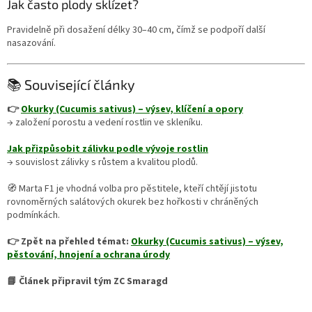
Jak často plody sklízet?
Pravidelně při dosažení délky 30–40 cm, čímž se podpoří další
nasazování.
📚 Související články
👉
Okurky (Cucumis sativus) – výsev, klíčení a opory
→ založení porostu a vedení rostlin ve skleníku.
Jak přizpůsobit zálivku podle vývoje rostlin
→ souvislost zálivky s růstem a kvalitou plodů.
🧭 Marta F1 je vhodná volba pro pěstitele, kteří chtějí jistotu
rovnoměrných salátových okurek bez hořkosti v chráněných
podmínkách.
👉 Zpět na přehled témat:
Okurky (Cucumis sativus) – výsev,
pěstování, hnojení a ochrana úrody
📘 Článek připravil tým ZC Smaragd