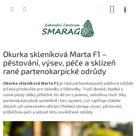
Přejít
NÁKUP
na
obsah
KOŠÍK
Okurka skleníková Marta F1 –
pěstování, výsev, péče a sklizeň
rané partenokarpické odrůdy
Okurka skleníková Marta F1
je raná partenokarpická salátová odrůda
určená především pro skleníky a fóliovníky. Tvoří dlouhé, hladké a
rovné plody délky přibližně 30–40 cm s jemnou, nehořkou chutí. Díky
partenokarpii plodí spolehlivě i bez opylení, což zajišťuje stabilní
sklizeň i při omezeném větrání. Přehled shrnuje výsev, pěstování,
průběžnou péči a sklizeň této osvědčené odrůdy.