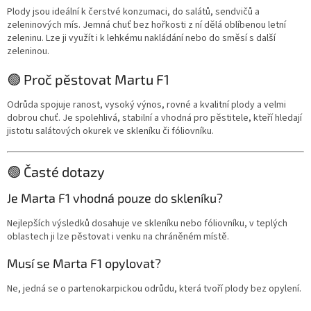
Plody jsou ideální k čerstvé konzumaci, do salátů, sendvičů a
zeleninových mís. Jemná chuť bez hořkosti z ní dělá oblíbenou letní
zeleninu. Lze ji využít i k lehkému nakládání nebo do směsí s další
zeleninou.
🟢 Proč pěstovat Martu F1
Odrůda spojuje ranost, vysoký výnos, rovné a kvalitní plody a velmi
dobrou chuť. Je spolehlivá, stabilní a vhodná pro pěstitele, kteří hledají
jistotu salátových okurek ve skleníku či fóliovníku.
🟢 Časté dotazy
Je Marta F1 vhodná pouze do skleníku?
Nejlepších výsledků dosahuje ve skleníku nebo fóliovníku, v teplých
oblastech ji lze pěstovat i venku na chráněném místě.
Musí se Marta F1 opylovat?
Ne, jedná se o partenokarpickou odrůdu, která tvoří plody bez opylení.