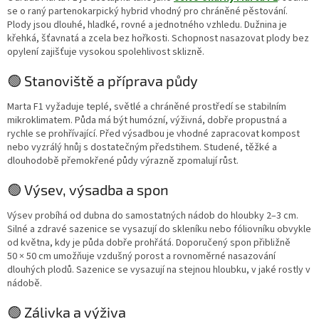
se o raný partenokarpický hybrid vhodný pro chráněné pěstování.
Plody jsou dlouhé, hladké, rovné a jednotného vzhledu. Dužnina je
křehká, šťavnatá a zcela bez hořkosti. Schopnost nasazovat plody bez
opylení zajišťuje vysokou spolehlivost sklizně.
🟢 Stanoviště a příprava půdy
Marta F1 vyžaduje teplé, světlé a chráněné prostředí se stabilním
mikroklimatem. Půda má být humózní, výživná, dobře propustná a
rychle se prohřívající. Před výsadbou je vhodné zapracovat kompost
nebo vyzrálý hnůj s dostatečným předstihem. Studené, těžké a
dlouhodobě přemokřené půdy výrazně zpomalují růst.
🟢 Výsev, výsadba a spon
Výsev probíhá od dubna do samostatných nádob do hloubky 2–3 cm.
Silné a zdravé sazenice se vysazují do skleníku nebo fóliovníku obvykle
od května, kdy je půda dobře prohřátá. Doporučený spon přibližně
50 × 50 cm umožňuje vzdušný porost a rovnoměrné nasazování
dlouhých plodů. Sazenice se vysazují na stejnou hloubku, v jaké rostly v
nádobě.
🟢 Zálivka a výživa