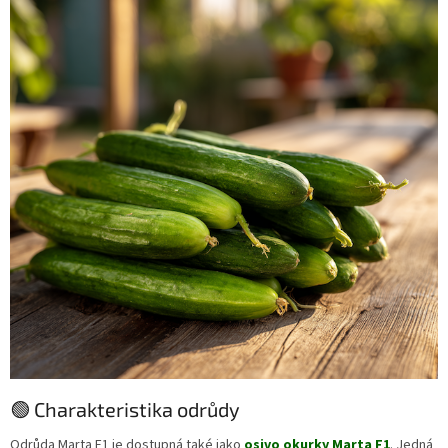
🟢 Charakteristika odrůdy
Odrůda Marta F1 je dostupná také jako
osivo okurky Marta F1
. Jedná