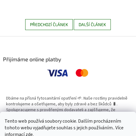
PŘEDCHOZÍ ČLÁNEK
DALŠÍ ČLÁNEK
Z
á
p
a
Přijímáme online platby
t
í
Dbáme na přísná fytosanitární opatření 🌱. Naše rostliny pravidelně
kontrolujeme a ošetřujeme, aby byly zdravé a bez škůdců 🐛.
Spolupracujeme s prověřenými dodavateli a zajišťujeme, že
všechny produkty splňují vysoké standardy kvality.
Tento web používá soubory cookie. Dalším procházením
tohoto webu vyjadřujete souhlas s jejich používáním.. Více
informací
zde
.