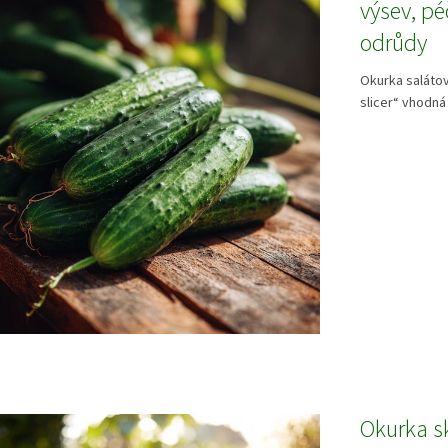
výsev, pé
odrůdy
Okurka salátov
slicer“ vhodná 
Okurka sk