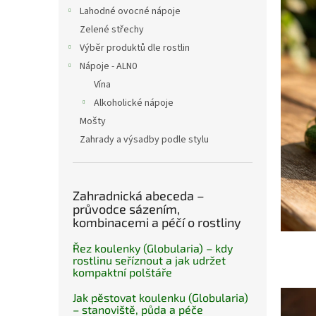
n
p
Lahodné ovocné nápoje
e
i
Zelené střechy
l
s
Výběr produktů dle rostlin
č
Nápoje - ALN0
l
á
Vína
n
Alkoholické nápoje
k
Mošty
ů
Zahrady a výsadby podle stylu
Zahradnická abeceda –
průvodce sázením,
kombinacemi a péčí o rostliny
Řez koulenky (Globularia) – kdy
rostlinu seříznout a jak udržet
kompaktní polštáře
Jak pěstovat koulenku (Globularia)
– stanoviště, půda a péče