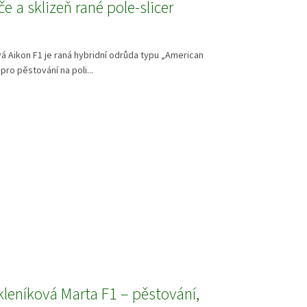
če a sklizeň rané pole-slicer
á Aikon F1 je raná hybridní odrůda typu „American
pro pěstování na poli...
leníková Marta F1 – pěstování,