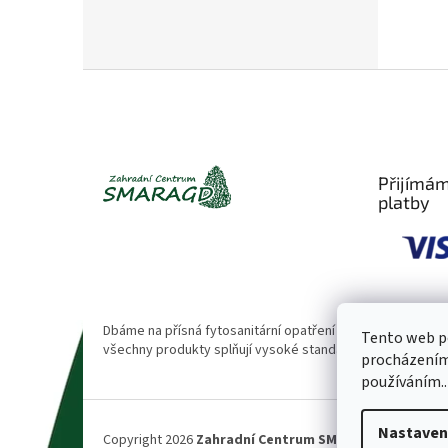
Z
á
p
a
t
Přijímám
í
platby
Dbáme na přísná fytosanitární opatření 🌱. Naše rostliny
Tento web po
všechny produkty splňují vysoké standardy kvality.
procházením 
používáním..
Nastaven
Copyright 2026
Zahradní Centrum SMARAGD
. Všechna 