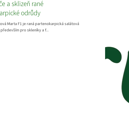
če a sklizeň rané
arpické odrůdy
ová Marta F1 je raná partenokarpická salátová
především pro skleníky a f...