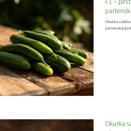
F1 – pěst
partenok
Okurka salátov
partenokarpick
Okurka s