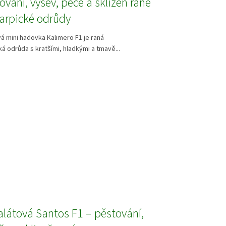
ování, výsev, péče a sklizeň rané
arpické odrůdy
á mini hadovka Kalimero F1 je raná
á odrůda s kratšími, hladkými a tmavě...
alátová Santos F1 – pěstování,