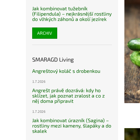
Jak kombinovat tužebník
(Filipendula) – nejkrásnější rostliny
do vlhkých záhonů a okolí jezírek
ARCHIV
SMARAGD Living
Angreštový koláč s drobenkou
1.7.2026
Angrešt právě dozrává: kdy ho
sklízet, jak poznat zralost a co z
něj doma připravit
1.7.2026
Jak kombinovat úrazník (Sagina) –
rostliny mezi kameny, šlapáky a do
skalek