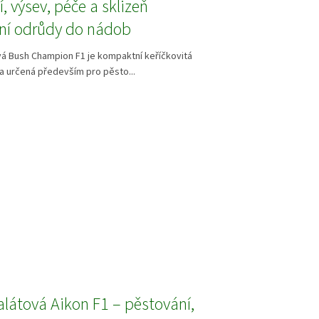
, výsev, péče a sklizeň
í odrůdy do nádob
á Bush Champion F1 je kompaktní keříčkovitá
a určená především pro pěsto...
látová Aikon F1 – pěstování,