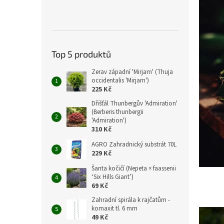
Top 5 produktů
Zerav západní 'Mirjam' (Thuja
occidentalis 'Mirjam')
225 Kč
Dřišťál Thunbergův 'Admiration'
(Berberis thunbergii
'Admiration')
310 Kč
AGRO Zahradnický substrát 70L
229 Kč
Šanta kočičí (Nepeta × faassenii
‘Six Hills Giant’)
69 Kč
Zahradní spirála k rajčatům -
komaxit tl. 6 mm
49 Kč