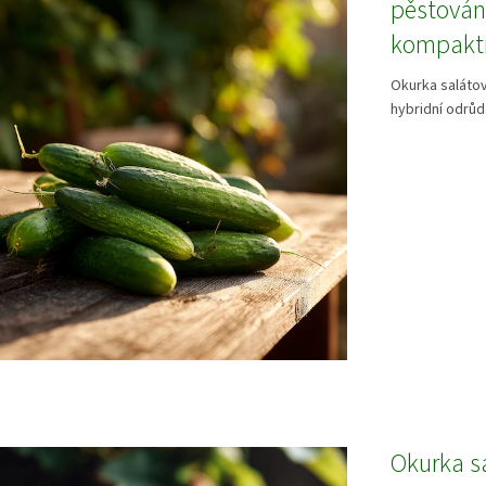
pěstování
kompaktn
Okurka salátov
hybridní odrůd
Okurka sa