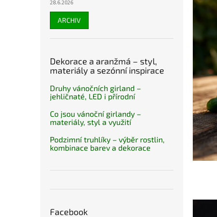
28.6.2026
ARCHIV
Dekorace a aranžmá – styl,
materiály a sezónní inspirace
Druhy vánočních girland –
jehličnaté, LED i přírodní
Co jsou vánoční girlandy –
materiály, styl a využití
Podzimní truhlíky – výběr rostlin,
kombinace barev a dekorace
Facebook