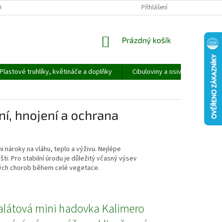
ORMULÁŘ PRO UPLATNĚNÍ REKLAMACE
REKLAMAČNÍ ŘÁD
Přihlášení
NÁKUPNÍ
Prázdný košík
KOŠÍK
Plastové truhlíky, květináče a doplňky
Cibuloviny a osivo
Speci
ní, hnojení a ochrana
i nároky na vláhu, teplo a výživu. Nejlépe
i. Pro stabilní úrodu je důležitý včasný výsev
vých chorob během celé vegetace.
alátová mini hadovka Kalimero