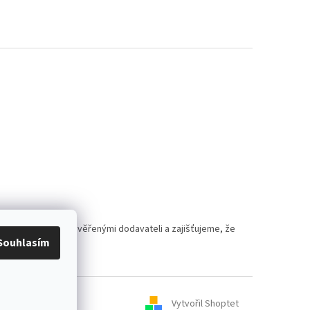
polupracujeme s prověřenými dodavateli a zajišťujeme, že
Souhlasím
Vytvořil Shoptet