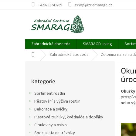
Přejít
+420731749765
eshop@zc-smaragd.cz
na
obsah
Zahradnická abeceda
SMARAGD Living
Sortim
Domů
Zahradnická abeceda
Zelenina na zahrad
P
Okur
o
Přeskočit
s
úro
Kategorie
kategorie
t
r
Okurky 
Sortiment rostlin
a
prospíva
Pěstování a výživa rostlin
nebo vý
n
Dekorace a svíčky
n
í
Plastové truhlíky, květináče a doplňky
p
Cibuloviny a osivo
V
a
ý
Specialista na trávníky