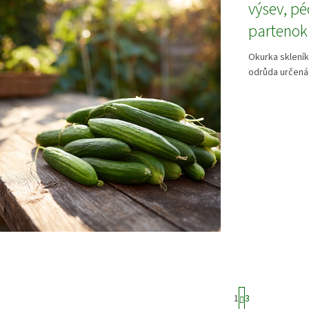
výsev, pé
partenok
Okurka skleník
odrůda určená 
S
1
3
t