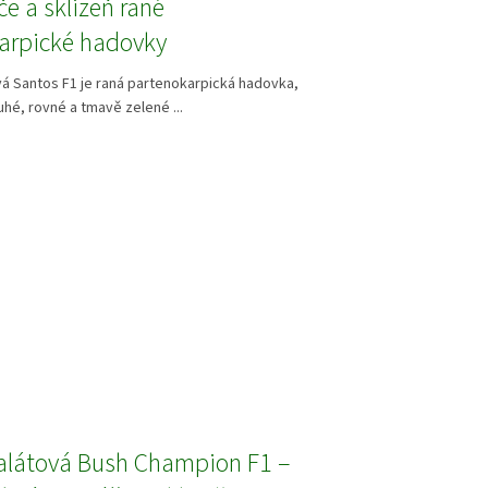
če a sklizeň rané
arpické hadovky
á Santos F1 je raná partenokarpická hadovka,
uhé, rovné a tmavě zelené ...
alátová Bush Champion F1 –