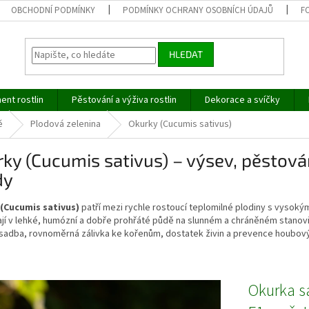
OBCHODNÍ PODMÍNKY
PODMÍNKY OCHRANY OSOBNÍCH ÚDAJŮ
F
HLEDAT
ent rostlin
Pěstování a výživa rostlin
Dekorace a svíčky
ě
Plodová zelenina
Okurky (Cucumis sativus)
ky (Cucumis sativus) – výsev, pěstová
dy
(Cucumis sativus)
patří mezi rychle rostoucí teplomilné plodiny s vysokým
jí v lehké, humózní a dobře prohřáté půdě na slunném a chráněném stanovišt
sadba, rovnoměrná zálivka ke kořenům, dostatek živin a prevence houbo
Okurka s