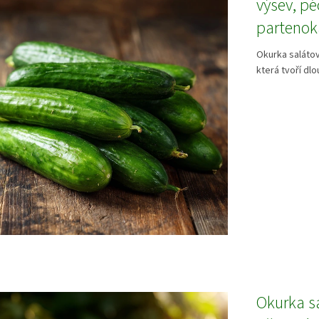
výsev, pé
partenok
Okurka salátov
která tvoří dlo
Okurka s