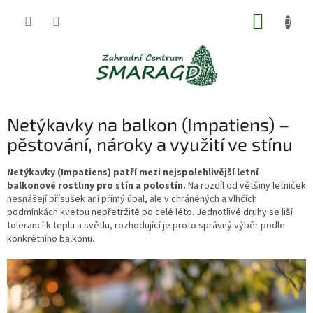
Přejít
NÁKUP
na
obsah
KOŠÍK
Netýkavky na balkon (Impatiens) –
pěstování, nároky a využití ve stínu
Netýkavky (Impatiens) patří mezi nejspolehlivější letní
balkonové rostliny pro stín a polostín.
Na rozdíl od většiny letniček
nesnášejí přísušek ani přímý úpal, ale v chráněných a vlhčích
podmínkách kvetou nepřetržitě po celé léto. Jednotlivé druhy se liší
tolerancí k teplu a světlu, rozhodující je proto správný výběr podle
konkrétního balkonu.