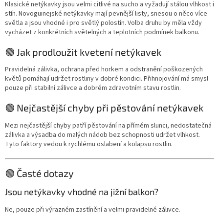
Klasické netýkavky jsou velmi citlivé na sucho a vyžadují stálou vlhkost i
stín. Novoguinejské netýkavky mají pevnější listy, snesou o něco více
světla a jsou vhodné i pro světlý polostín. Volba druhu by měla vždy
vycházet z konkrétních světelných a teplotních podmínek balkonu.
🟢 Jak prodloužit kvetení netýkavek
Pravidelná zálivka, ochrana před horkem a odstranění poškozených
květů pomáhají udržet rostliny v dobré kondici. Přihnojování má smysl
pouze při stabilní zálivce a dobrém zdravotním stavu rostlin.
🟢 Nejčastější chyby při pěstování netýkavek
Mezi nejčastější chyby patří pěstování na přímém slunci, nedostatečná
zálivka a výsadba do malých nádob bez schopnosti udržet vlhkost.
Tyto faktory vedou k rychlému oslabení a kolapsu rostlin.
🟢 Časté dotazy
Jsou netýkavky vhodné na jižní balkon?
Ne, pouze při výrazném zastínění a velmi pravidelné zálivce.