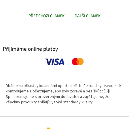
PŘEDCHOZÍ ČLÁNEK
DALŠÍ ČLÁNEK
Z
á
p
a
Přijímáme online platby
t
í
Dbáme na přísná fytosanitární opatření 🌱. Naše rostliny pravidelně
kontrolujeme a ošetřujeme, aby byly zdravé a bez škůdců 🐛.
Spolupracujeme s prověřenými dodavateli a zajišťujeme, že
všechny produkty splňují vysoké standardy kvality.