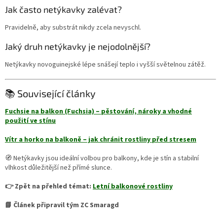
Jak často netýkavky zalévat?
Pravidelně, aby substrát nikdy zcela nevyschl.
Jaký druh netýkavky je nejodolnější?
Netýkavky novoguinejské lépe snášejí teplo i vyšší světelnou zátěž.
📚 Související články
Fuchsie na balkon (Fuchsia) – pěstování, nároky a vhodné
použití ve stínu
Vítr a horko na balkoně – jak chránit rostliny před stresem
🧭 Netýkavky jsou ideální volbou pro balkony, kde je stín a stabilní
vlhkost důležitější než přímé slunce.
👉 Zpět na přehled témat:
Letní balkonové rostliny
📘 Článek připravil tým ZC Smaragd