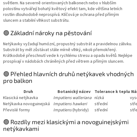
světlem. Na severně orientovaných balkonech nebo v hlubším
polostínu vytvářejí bohatý květový efekt tam, kde většina letních
rostlin dlouhodobě neprospívá. Klíčová je ochrana před přímým
sluncem a stabilní vlhkost substrátu.
🟢 Základní nároky na pěstování
Netýkavky vyžadují humózní, propustný substrát a pravidelnou zálivku.
Substrát by měl zůstávat stále mírně vlhký, nikoli přemokřený.
Krátkodobé přeschnutí vede k rychlému stresu a opadu květů. Nejlépe
prospívají v nádobách chráněných před větrem a přímým sluncem.
🟢 Přehled hlavních druhů netýkavek vhodných
pro balkon
Druh
Botanický název
Tolerance k teplu
Ná
Klasická netýkavka
Impatiens walleriana
nízká
vys
Netýkavka novoguinejská
Impatiens hawkeri
střední
stř
Převislé formy
Impatiens
(hybridy)
střední
stř
🟢 Rozdíly mezi klasickými a novoguinejskými
netýkavkami