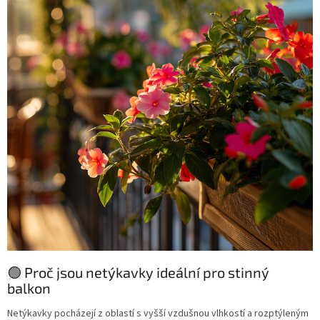
🟢 Proč jsou netýkavky ideální pro stinný
balkon
Netýkavky pocházejí z oblastí s vyšší vzdušnou vlhkostí a rozptýleným