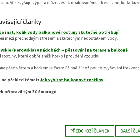
 ano. Vítr zvyšuje výpar a může vést k opakovanému stresu z nedostatku v
uvisející články
poznat, kolik vody balkonové rostliny skutečně potřebují
šení mezi přechodným stresem a skutečným nedostatkem vody.
vskie (Perovskia) v nádobách – pěstování na terase a balkoně
d rostliny, která dobře snáší horko i proudění vzduchu.
na před větrem a horkem je často účinnější než pouhé zvyšování frekvence
 na přehled témat:
Jak vybírat balkonové rostliny
ek připravil tým ZC Smaragd
PŘEDCHOZÍ ČLÁNEK
DALŠÍ ČL