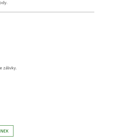
ody.
 zálivky.
ÁNEK