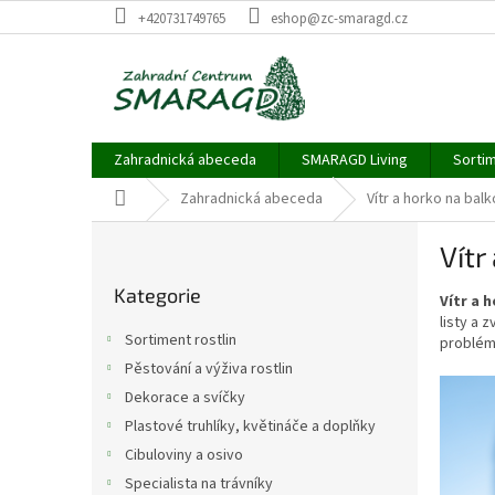
Přejít
+420731749765
eshop@zc-smaragd.cz
na
obsah
Zahradnická abeceda
SMARAGD Living
Sortim
Domů
Zahradnická abeceda
Vítr a horko na bal
P
Vítr
o
Přeskočit
s
Kategorie
kategorie
Vítr a 
t
listy a 
r
Sortiment rostlin
probléme
a
Pěstování a výživa rostlin
n
Dekorace a svíčky
n
í
Plastové truhlíky, květináče a doplňky
p
Cibuloviny a osivo
a
Specialista na trávníky