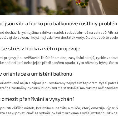
oč jsou vítr a horko pro balkonové rostliny problé
ně dochází k rychlejšímu zahřívání nádob i substrátu než na zahradě. Vítr zá
ostávají do stresu, i když mají zdánlivě dostatek vody. Dlouhodobě to vede 
k se stres z horka a větru projevuje
i projevy jsou svěšování listů během dne, zasychání okrajů, rychlé vadnut
ke spálení listů nebo jejich předčasnému opadu. Tyto příznaky bývají čast
iv orientace a umístění balkonu
orientované na jih a západ jsou vystaveny nejvyšším teplotám. Vyšší patra 
tečně zastíněný okolními budovami má stabilnější mikroklima než otevřen
k omezit přehřívání a vysychání
oužití větších nádob, kvalitního substrátu a mulče, který omezuje výpar. 
 lze seskupovat, čímž se vytváří lokální mikroklima s vyšší vzdušnou vlhkost