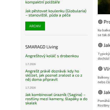
kompaktní polštáře
Jak pěstovat koulenku (Globularia)
– stanoviště, půda a péče
🟢 Pr
ARCHIV
Na balko
se tak d
🟢 Ja
SMARAGD Living
Typickým
Angreštový koláč s drobenkou
dochází 
1.7.2026
🟢 Vl
Angrešt právě dozrává: kdy ho
sklízet, jak poznat zralost a co z
Balkony 
něj doma připravit
nebo čás
1.7.2026
🟢 Ja
Jak kombinovat úrazník (Sagina) –
rostliny mezi kameny, šlapáky a do
Pomáhá p
skalek
Rostliny