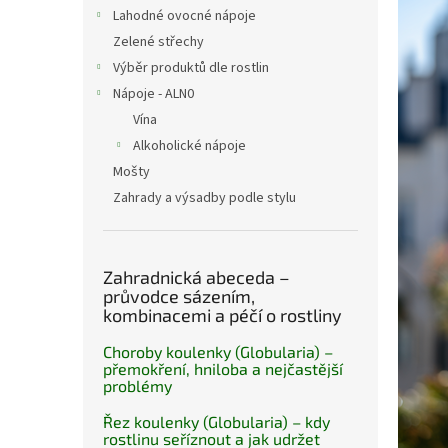
n
Lahodné ovocné nápoje
e
Zelené střechy
l
Výběr produktů dle rostlin
Nápoje - ALN0
Vína
Alkoholické nápoje
Mošty
Zahrady a výsadby podle stylu
Zahradnická abeceda –
průvodce sázením,
kombinacemi a péčí o rostliny
Choroby koulenky (Globularia) –
přemokření, hniloba a nejčastější
problémy
Řez koulenky (Globularia) – kdy
rostlinu seříznout a jak udržet