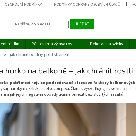
OBCHODNÍ PODMÍNKY
PODMÍNKY OCHRANY OSOBNÍCH ÚDAJŮ
F
HLEDAT
ent rostlin
Pěstování a výživa rostlin
Dekorace a svíčky
koně – jak chránit rostliny před stresem
 a horko na balkoně – jak chránit rostl
horko patří mezi nejvíce podceňované stresové faktory balkonových 
zvyšují nároky na zálivku i celkovou péči. Článek vysvětluje, jak se vítr a přeh
m a jak jejich negativní dopady účinně omezit bez složitých zásahů.