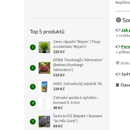
Nepřímo
🟢 So
👉
Jak 
Top 5 produktů
→ rozli
Zerav západní 'Mirjam' (Thuja
👉
Pero
occidentalis 'Mirjam')
225 Kč
→ příkla
Dřišťál Thunbergův 'Admiration'
🧭 Ochra
(Berberis thunbergii
'Admiration')
👉 Zpět
310 Kč
AGRO Zahradnický substrát 70L
📘 Člán
229 Kč
Zahradní spirála k rajčatům -
komaxit tl. 6 mm
49 Kč
Šanta kočičí (Nepeta × faassenii
‘Six Hills Giant’)
69 Kč