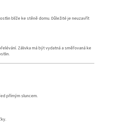
ostlin blíže ke stěně domu. Důležité je neuzavřít
 přelévání. Zálivka má být vydatná a směřovaná ke
tlin.
před přímým sluncem.
čky.