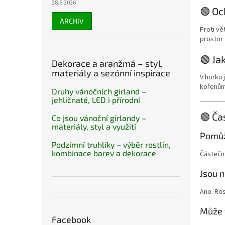
28.6.2026
🟢 Oc
ARCHIV
Proti vě
prostor
🟢 Ja
Dekorace a aranžmá – styl,
materiály a sezónní inspirace
V horku 
kořenům.
Druhy vánočních girland –
jehličnaté, LED i přírodní
🟢 Ča
Co jsou vánoční girlandy –
materiály, styl a využití
Pomůže
Podzimní truhlíky – výběr rostlin,
kombinace barev a dekorace
Částečn
Jsou n
Ano. Ros
Může 
Facebook