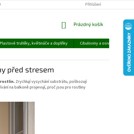
ORMULÁŘ PRO UPLATNĚNÍ REKLAMACE
REKLAMAČNÍ ŘÁD
Přihlášení
NÁKUPNÍ
Prázdný košík
KOŠÍK
Plastové truhlíky, květináče a doplňky
Cibuloviny a osivo
Speci
iny před stresem
rostlin.
Zrychlují vysychání substrátu, poškozují
řívání na balkoně projevují, proč jsou pro rostliny