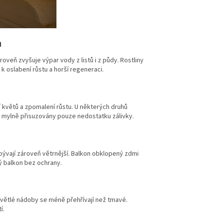
m
roveň zvyšuje výpar vody z listů i z půdy. Rostliny
k oslabení růstu a horší regeneraci.
í květů a zpomalení růstu. U některých druhů
o mylně přisuzovány pouze nedostatku zálivky.
bývají zároveň větrnější. Balkon obklopený zdmi
ý balkon bez ochrany.
Světlé nádoby se méně přehřívají než tmavé.
í.