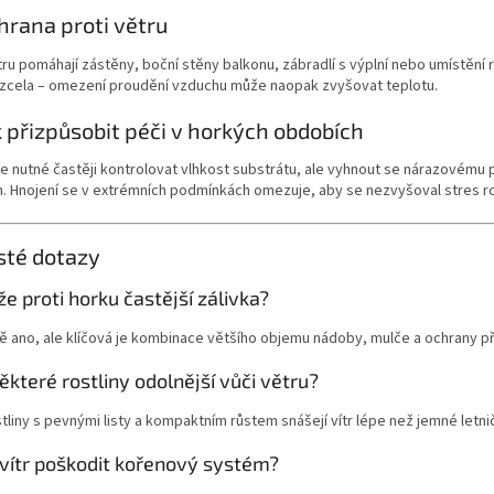
hrana proti větru
tru pomáhají zástěny, boční stěny balkonu, zábradlí s výplní nebo umístění r
 zcela – omezení proudění vzduchu může naopak zvyšovat teplotu.
k přizpůsobit péči v horkých obdobích
je nutné častěji kontrolovat vlhkost substrátu, ale vyhnout se nárazovému
 Hnojení se v extrémních podmínkách omezuje, aby se nezvyšoval stres ros
sté dotazy
 proti horku častější zálivka?
ě ano, ale klíčová je kombinace většího objemu nádoby, mulče a ochrany 
ěkteré rostliny odolnější vůči větru?
tliny s pevnými listy a kompaktním růstem snášejí vítr lépe než jemné letni
vítr poškodit kořenový systém?