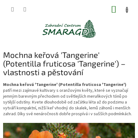
Přejít
NÁKUP
na
obsah
KOŠÍK
Mochna keřová 'Tangerine'
(Potentilla fruticosa 'Tangerine') –
vlastnosti a pěstování
Mochna keřová 'Tangerine' (Potentilla fruticosa 'Tangerine')
patří mezi zajímavé kultivary s oranžovými květy, které se vyznačují
jemným barevným přechodem od světlejších meruňkových tónů po
sytější odstíny. Kvete dlouhodobě od začátku léta až do podzimu a
vytváří kompaktní, nižší keř vhodný do skalek, lemů záhonů i menších
zahrad. Díky své nenáročnosti dobře prospívá i v sušších podmínkách.