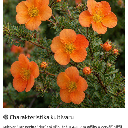
🟢 Charakteristika kultivaru
Kultivar
'Tangerine'
dorůstá přibližně
0,4–0,7 m výšky
a vytváří
nižší,