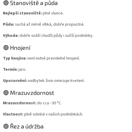
🟢 Stanoviště a půda
Nejlepší stanoviště:
plné slunce.
Půda:
suchá až mírně vlhká, dobře propustná.
Výhoda:
dobře snáší chudší půdy i sušší podmínky.
🟢 Hnojení
Typ hnojiva:
není nutné pravidelné hnojení.
Termín:
jaro.
Upozornění:
nadbytek živin omezuje kvetení.
🟢 Mrazuvzdornost
Mrazuvzdornost:
do cca −30 °C.
Vlastnost:
plně odolná v našich podmínkách.
🟢 Řez a údržba