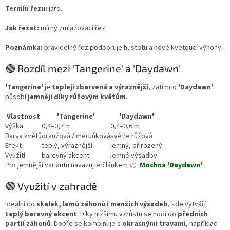
Termín řezu:
jaro.
Jak řezat:
mírný zmlazovací řez.
Poznámka:
pravidelný řez podporuje hustotu a nové kvetoucí výhony.
🟢 Rozdíl mezi 'Tangerine' a 'Daydawn'
'Tangerine'
je
tepleji zbarvená a výraznější
, zatímco
'Daydawn'
působí
jemněji díky růžovým květům
.
Vlastnost
'Tangerine'
'Daydawn'
Výška
0,4–0,7 m
0,4–0,6 m
Barva květů
oranžová / meruňková
světle růžová
Efekt
teplý, výraznější
jemný, přirozený
Využití
barevný akcent
jemné výsadby
Pro jemnější variantu navazujte článkem 👉
Mochna 'Daydawn'
.
🟢 Využití v zahradě
Ideální do
skalek, lemů záhonů i menších výsadeb
, kde vytváří
teplý barevný akcent
. Díky nižšímu vzrůstu se hodí do
předních
partií záhonů
. Dobře se kombinuje s
okrasnými travami
, například