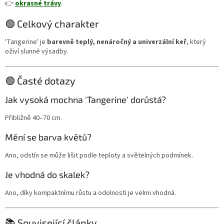
👉
okrasné trávy
.
🟢 Celkový charakter
'Tangerine' je
barevně teplý, nenáročný a univerzální keř
, který
oživí slunné výsadby.
🟢 Časté dotazy
Jak vysoká mochna 'Tangerine' dorůstá?
Přibližně 40–70 cm.
Mění se barva květů?
Ano, odstín se může lišit podle teploty a světelných podmínek.
Je vhodná do skalek?
Ano, díky kompaktnímu růstu a odolnosti je velmi vhodná.
📚 Související články