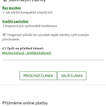
Řez mochny
→ Jak udržet kompaktní a hustý keř.
Využití santoliny
→ Inspirace pro suchomilné kombinace.
🧭 'Tangerine' přináší do výsadeb teplé odstíny s přirozeným
přechodem.
👉 Zpět na přehled témat:
Mochna keřová – přehled kultivarů
PŘEDCHOZÍ ČLÁNEK
DALŠÍ ČLÁNEK
Z
á
p
a
Přijímáme online platby