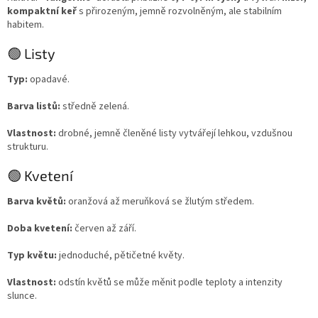
kompaktní keř
s přirozeným, jemně rozvolněným, ale stabilním
habitem.
🟢 Listy
Typ:
opadavé.
Barva listů:
středně zelená.
Vlastnost:
drobné, jemně členěné listy vytvářejí lehkou, vzdušnou
strukturu.
🟢 Kvetení
Barva květů:
oranžová až meruňková se žlutým středem.
Doba kvetení:
červen až září.
Typ květu:
jednoduché, pětičetné květy.
Vlastnost:
odstín květů se může měnit podle teploty a intenzity
slunce.