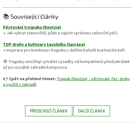
📚 Související články
Pěstování trojpuku (Deutzia)
→ Jak vybrat stanoviště, půdu a zajistit správnou celoroční péči.
TOP druhy a kultivary tavolníku (Spiraea)
→ Inspirace pro kombinaci trojpuku s dalšími bohatě kvetoucími keři.
🧭 Trojpuky umožňují vytvářet výsadby od kompaktních předzahrádek
až po rozsáhlé zahradní kompozice.
👉 Zpět na přehled témat:
Trojpuk (Deutzia) – pěstování, řez, druhy
a využití v zahradě
PŘEDCHOZÍ ČLÁNEK
DALŠÍ ČLÁNEK
Z
á