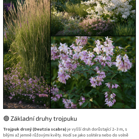
🟢 Základní druhy trojpuku
Trojpuk drsný (Deutzia scabra)
je vyšší druh dorůstající 2–3 m, s
bílými až jemně růžovými květy. Hodí se jako solitéra nebo do volně