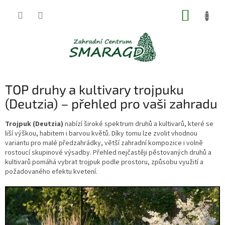
Přejít
NÁKUP
na
obsah
KOŠÍK
TOP druhy a kultivary trojpuku
(Deutzia) – přehled pro vaši zahradu
Trojpuk (Deutzia)
nabízí široké spektrum druhů a kultivarů, které se
liší výškou, habitem i barvou květů. Díky tomu lze zvolit vhodnou
variantu pro malé předzahrádky, větší zahradní kompozice i volně
rostoucí skupinové výsadby. Přehled nejčastěji pěstovaných druhů a
kultivarů pomáhá vybrat trojpuk podle prostoru, způsobu využití a
požadovaného efektu kvetení.