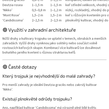
Deutzia rosea
1–1,5 m
1–1,5 m
keř střední velikosti, vhodn
‘Nikko’
0,5–0,8 m
1–1,2 m
nízký, rozkladitý, vhodný do
‘Mont Rose’
1,5–2 m
1,5–2 m
keř s růžovým kvetením pro vý
‘Candidissima’
2–2,5 m
2–2,5 m
plnokvětý kultivar, vhodný do
🟢 Využití v zahradní architektuře
Nižší druhy a kultivary trojpuku se uplatní v lemech, obrubách a menších
zahradách. Vyšší druhy vyniknou jako solitéry nebo součást volně
rostoucích keřových skupin. Kombinací více kultivarů lze dosáhnout
bohatého jarního kvetení s různou strukturou keřů.
🟢 Časté dotazy
Který trojpuk je nejvhodnější do malé zahrady?
Pro menší zahrady je ideální Deutzia gracilis nebo zakrslý kultivar
‘Nikko’.
Existují plnokvěté odrůdy trojpuku?
Ano, například kultivar ‘Candidissima’ má výrazně plné bílé květy.