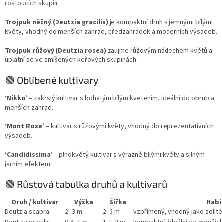
rostoucích skupin.
Trojpuk něžný (Deutzia gracilis)
je kompaktní druh s jemnými bílými
květy, vhodný do menších zahrad, předzahrádek a moderních výsadeb.
Trojpuk růžový (Deutzia rosea)
zaujme růžovým nádechem květů a
uplatní se ve smíšených keřových skupinách.
🟢 Oblíbené kultivary
‘Nikko’
– zakrslý kultivar s bohatým bílým kvetením, ideální do obrub a
menších zahrad.
‘Mont Rose’
– kultivar s růžovými květy, vhodný do reprezentativních
výsadeb.
‘Candidissima’
– plnokvětý kultivar s výrazně bílými květy a silným
jarním efektem.
🟢 Růstová tabulka druhů a kultivarů
Druh / kultivar
Výška
Šířka
Habi
Deutzia scabra
2–3 m
2–3 m
vzpřímený, vhodný jako solit
Deutzia gracilis
0,8–1 m
1–1,2 m
kompaktní, ideální do menšíc