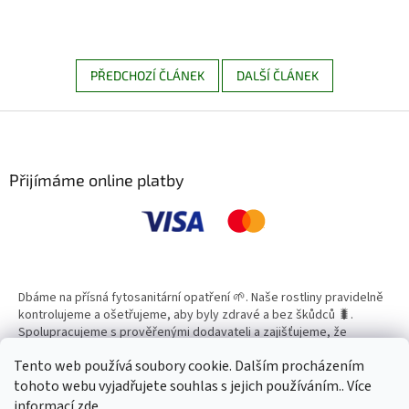
PŘEDCHOZÍ ČLÁNEK
DALŠÍ ČLÁNEK
Z
á
p
a
Přijímáme online platby
t
í
Dbáme na přísná fytosanitární opatření 🌱. Naše rostliny pravidelně
kontrolujeme a ošetřujeme, aby byly zdravé a bez škůdců 🐛.
Spolupracujeme s prověřenými dodavateli a zajišťujeme, že
všechny produkty splňují vysoké standardy kvality.
Tento web používá soubory cookie. Dalším procházením
tohoto webu vyjadřujete souhlas s jejich používáním.. Více
informací
zde
.