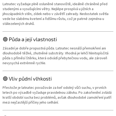
Latnatec vyžaduje plně osluněné stanoviště, ideálně chráněné před
studenými a vysušujícími větry. Nejlépe prospívá u jižních a
jihozápadních stěn, zídek nebo v závětří zahrady. Nedostatek světla
vede ke slabému kvetení a řidšímu růstu, což je patrné zejména u
stálezelených druhů.
🟢 Půda a její vlastnosti
Zásadní je dobře propustná půda. Latnatec nesnáší přemokření ani
dlouhodobě těžké, zhutněné substráty. Vhodná je lehčí hlinitopísčitá
půda s příměsí štěrku, která odvádí přebytečnou vodu, ale zároveň
nevysychá extrémně rychle.
🟢 Vliv půdní vlhkosti
Přestože je latnatec považován za keř odolný vůči suchu, v prvních
letech po výsadbě vyžaduje pravidelnou zálivku. Po zakořenění zvládá
kratší období sucha bez problémů, avšak dlouhodobé zamokření patří
mezi nejčastější příčiny jeho selhání.