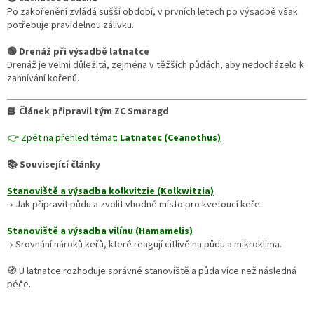
Po zakořenění zvládá sušší období, v prvních letech po výsadbě však
potřebuje pravidelnou zálivku.
🟢 Drenáž při výsadbě latnatce
Drenáž je velmi důležitá, zejména v těžších půdách, aby nedocházelo k
zahnívání kořenů.
📘 Článek připravil tým ZC Smaragd
👉 Zpět na přehled témat:
Latnatec (Ceanothus)
📚 Související články
Stanoviště a výsadba kolkvitzie (Kolkwitzia)
→ Jak připravit půdu a zvolit vhodné místo pro kvetoucí keře.
Stanoviště a výsadba vilínu (Hamamelis)
→ Srovnání nároků keřů, které reagují citlivě na půdu a mikroklima.
🧭 U latnatce rozhoduje správné stanoviště a půda více než následná
péče.