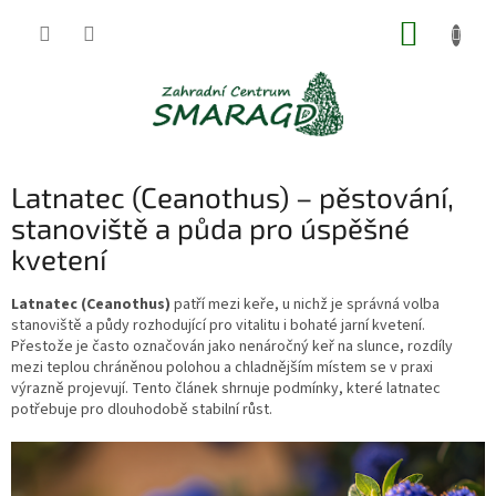
Přejít
NÁKUP
na
obsah
KOŠÍK
Latnatec (Ceanothus) – pěstování,
stanoviště a půda pro úspěšné
kvetení
Latnatec (Ceanothus)
patří mezi keře, u nichž je správná volba
stanoviště a půdy rozhodující pro vitalitu i bohaté jarní kvetení.
Přestože je často označován jako nenáročný keř na slunce, rozdíly
mezi teplou chráněnou polohou a chladnějším místem se v praxi
výrazně projevují. Tento článek shrnuje podmínky, které latnatec
potřebuje pro dlouhodobě stabilní růst.