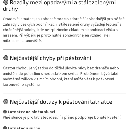
🟢 Rozdíly mezi opadavými a stálezelenými
druhy
Opadavé latnatce jsou obecně mrazuvzdornější a vhodnější pro běžné
zahrady v českých podmínkách. Stálezelené druhy vyžadují teplejší a
chráněnější polohy, kde netrpí zimním chladem a kombinací vlhka s
mrazem. Při výběru je proto nutné zohlednit nejen vzhled, ale i
mikroklima stanoviště.
🟢 Nejčastější chyby při pěstování
Častou chybou je výsadba do těžké jílovité půdy bez drenáže nebo
umístění do polostínu s nedostatkem světla. Problémem bývá také
nadměrná zálivka v zimním období, která může vést k poškození
kořenového systému.
🟢 Nejčastější dotazy k pěstování latnatce
🟢 Latnatec na plném slunci
Plné slunce je pro latnatec ideální a přímo podporuje bohaté kvetení.
🟢 Latnatec a sucho