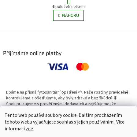
t
r
6
položek celkem
O
á
v
NAHORU
n
l
k
á
o
v
Z
d
á
a
á
n
c
p
í
í
a
Přijímáme online platby
p
t
r
í
v
k
y
v
ý
Dbáme na přísná fytosanitární opatření 🌱. Naše rostliny pravidelně
p
kontrolujeme a ošetřujeme, aby byly zdravé a bez škůdců 🐛.
i
Spolupracujeme s prověřenými dodavateli a zajišťujeme, že
s
všechny produkty splňují vysoké standardy kvality.
u
Tento web používá soubory cookie. Dalším procházením
tohoto webu vyjadřujete souhlas s jejich používáním.. Více
informací
zde
.