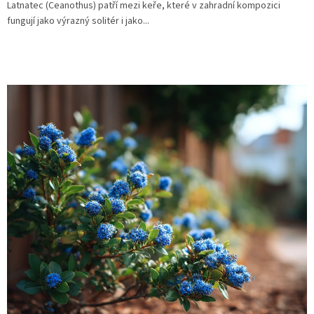
Latnatec (Ceanothus) patří mezi keře, které v zahradní kompozici
fungují jako výrazný solitér i jako...