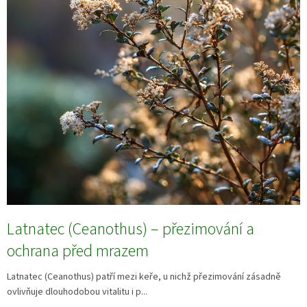
Latnatec (Ceanothus) – přezimování a
ochrana před mrazem
Latnatec (Ceanothus) patří mezi keře, u nichž přezimování zásadně
ovlivňuje dlouhodobou vitalitu i p...