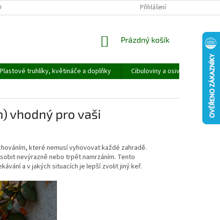
ORMULÁŘ PRO UPLATNĚNÍ REKLAMACE
REKLAMAČNÍ ŘÁD
Přihlášení
NÁKUPNÍ
Prázdný košík
KOŠÍK
Plastové truhlíky, květináče a doplňky
Cibuloviny a osivo
Speci
) vhodný pro vaši
 chováním, které nemusí vyhovovat každé zahradě.
působit nevýrazně nebo trpět namrzáním. Tento
ní a v jakých situacích je lepší zvolit jiný keř.