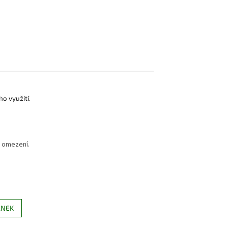
o využití.
i omezení.
ÁNEK