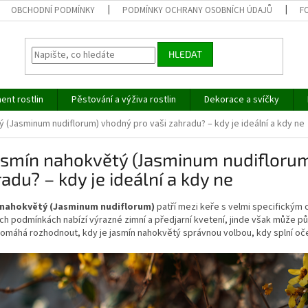
OBCHODNÍ PODMÍNKY
PODMÍNKY OCHRANY OSOBNÍCH ÚDAJŮ
F
HLEDAT
ent rostlin
Pěstování a výživa rostlin
Dekorace a svíčky
 (Jasminum nudiflorum) vhodný pro vaši zahradu? – kdy je ideální a kdy ne
asmín nahokvětý (Jasminum nudiflorum
adu? – kdy je ideální a kdy ne
 nahokvětý (Jasminum nudiflorum)
patří mezi keře s velmi specifickým
ích podmínkách nabízí výrazné zimní a předjarní kvetení, jinde však může 
omáhá rozhodnout, kdy je jasmín nahokvětý správnou volbou, kdy splní očekává