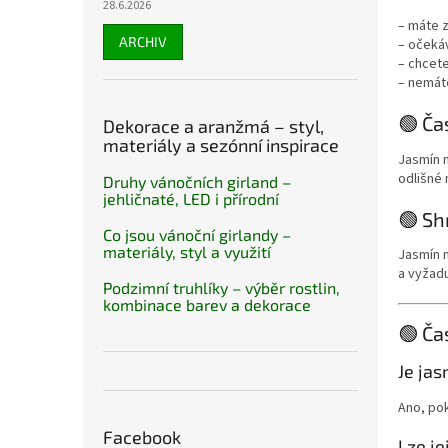
28.6.2026
– máte 
ARCHIV
– očeká
– chcete
– nemát
🟢 Ča
Dekorace a aranžmá – styl,
materiály a sezónní inspirace
Jasmín n
odlišné 
Druhy vánočních girland –
jehličnaté, LED i přírodní
🟢 Sh
Co jsou vánoční girlandy –
materiály, styl a využití
Jasmín n
a vyžad
Podzimní truhlíky – výběr rostlin,
kombinace barev a dekorace
🟢 Ča
Je ja
Ano, po
Facebook
Lze je