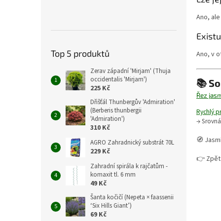
Ano, ale
Exist
Top 5 produktů
Ano, v o
Zerav západní 'Mirjam' (Thuja
occidentalis 'Mirjam')
📚 So
225 Kč
Řez jas
Dřišťál Thunbergův 'Admiration'
(Berberis thunbergii
Rychlý p
'Admiration')
→ Srovná
310 Kč
🧭 Jasmí
AGRO Zahradnický substrát 70L
229 Kč
👉 Zpět
Zahradní spirála k rajčatům -
komaxit tl. 6 mm
49 Kč
Šanta kočičí (Nepeta × faassenii
‘Six Hills Giant’)
69 Kč