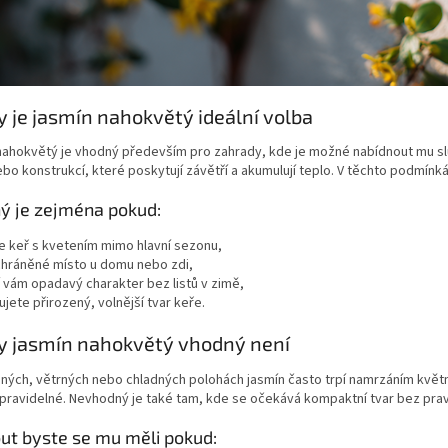
y je jasmín nahokvětý ideální volba
ahokvětý je vhodný především pro zahrady, kde je možné nabídnout mu slu
bo konstrukcí, které poskytují závětří a akumulují teplo. V těchto podmínk
ý je zejména pokud:
e keř s kvetením mimo hlavní sezonu,
chráněné místo u domu nebo zdi,
 vám opadavý charakter bez listů v zimě,
ujete přirozený, volnější tvar keře.
y jasmín nahokvětý vhodný není
ných, větrných nebo chladných polohách jasmín často trpí namrzáním květní
pravidelné. Nevhodný je také tam, kde se očekává kompaktní tvar bez prav
ut byste se mu měli pokud: