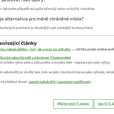
 v takovém případě má spíše převislý nebo rozložitý charakter.
uje alternativa pro méně chráněná místa?
tevřených polohách je vhodnější volit odolnější kvetoucí keře.
uvisející články
mínu nahokvětého – kdy, jak a proč po odkvětu
→ údržba podle očekávanéh
růvodce celoroční péčí o kdoulovec (Chaenomeles)
ní ročního rytmu péče u příbuzného ovocného keře – inspirace pro plán výživy.
n nahokvětý je skvělý tam, kde se jeho vlastnosti berou jako výhoda, nikol
 na přehled témat:
Jasmín nahokvětý (Jasminum nudiflorum)
PŘEDCHOZÍ ČLÁNEK
DALŠÍ ČL