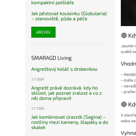
kompaktní polštáře
Jak pěstovat koulenku (Globularia)
– stanoviště, půda a péče
ARCHIV
🟢 Kd
Jasmín n
svahů ne
SMARAGD Living
Vhodn
Angreštový koláč s drobenkou
– hledát
1.7.2026
– máte 
– nevadí
Angrešt právě dozrává: kdy ho
– prefer
sklízet, jak poznat zralost a co z
něj doma připravit
🔴 Kd
1.7.2026
V otevře
Jak kombinovat úrazník (Sagina) –
nebo ne
rostliny mezi kameny, šlapáky a do
skalek
Vyhno