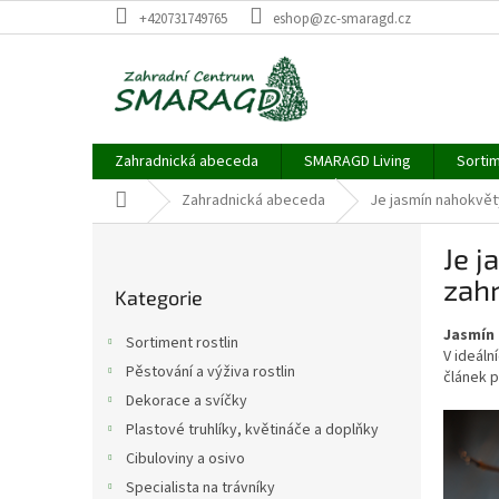
Přejít
+420731749765
eshop@zc-smaragd.cz
na
obsah
Zahradnická abeceda
SMARAGD Living
Sortim
Domů
Zahradnická abeceda
Je jasmín nahokvětý
P
Je j
o
Přeskočit
s
zahr
Kategorie
kategorie
t
r
Jasmín
Sortiment rostlin
a
V ideáln
Pěstování a výživa rostlin
článek p
n
Dekorace a svíčky
n
í
Plastové truhlíky, květináče a doplňky
p
Cibuloviny a osivo
a
Specialista na trávníky