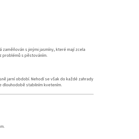
á zaměňován s jinými jasmíny, které mají zcela
 z problémů s pěstováním.
asně jarní období. Nehodí se však do každé zahrady
e dlouhodobě stabilním kvetením.
em.