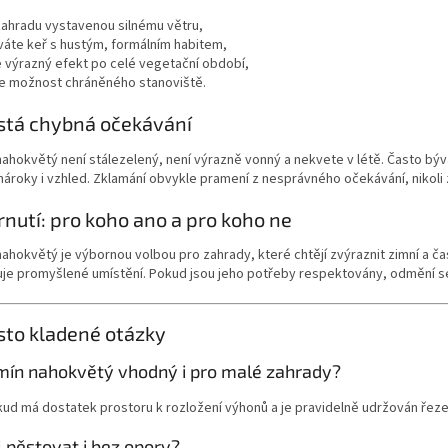
zahradu vystavenou silnému větru,
váte keř s hustým, formálním habitem,
 výrazný efekt po celé vegetační období,
e možnost chráněného stanoviště.
stá chybná očekávání
ahokvětý není stálezelený, není výrazně vonný a nekvete v létě. Často býv
nároky i vzhled. Zklamání obvykle pramení z nesprávného očekávání, nikoli
rnutí: pro koho ano a pro koho ne
ahokvětý je výbornou volbou pro zahrady, které chtějí zvýraznit zimní a č
uje promyšlené umístění. Pokud jsou jeho potřeby respektovány, odmění s
sto kladené otázky
smín nahokvětý vhodný i pro malé zahrady?
kud má dostatek prostoru k rozložení výhonů a je pravidelně udržován řez
j pěstovat i bez opory?