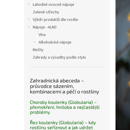
n
Lahodné ovocné nápoje
e
Zelené střechy
l
Výběr produktů dle rostlin
Nápoje - ALN0
Vína
Alkoholické nápoje
Mošty
Zahrady a výsadby podle stylu
Zahradnická abeceda –
průvodce sázením,
kombinacemi a péčí o rostliny
Choroby koulenky (Globularia) –
přemokření, hniloba a nejčastější
problémy
Řez koulenky (Globularia) – kdy
rostlinu seříznout a jak udržet