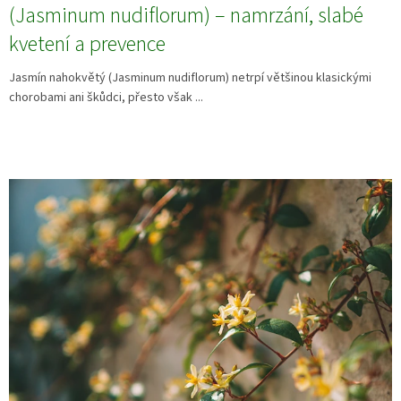
(Jasminum nudiflorum) – namrzání, slabé
kvetení a prevence
Jasmín nahokvětý (Jasminum nudiflorum) netrpí většinou klasickými
chorobami ani škůdci, přesto však ...