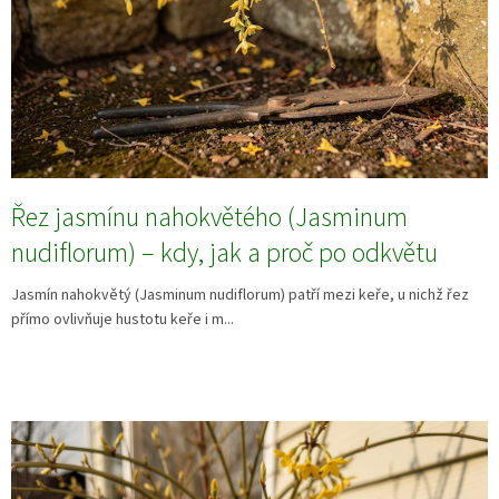
Řez jasmínu nahokvětého (Jasminum
nudiflorum) – kdy, jak a proč po odkvětu
Jasmín nahokvětý (Jasminum nudiflorum) patří mezi keře, u nichž řez
přímo ovlivňuje hustotu keře i m...