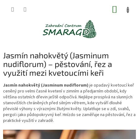
Přejít
NÁKUP
na
obsah
KOŠÍK
Jasmín nahokvětý (Jasminum
nudiflorum) – pěstování, řez a
využití mezi kvetoucími keři
Jasmín nahokvětý (Jasminum nudiflorum)
je opadavý kvetoucí keř
ceněný pro velmi časné kvetení v zimním a předjarním období, kdy
většina ostatních dřevin ještě odpočívá. Nejlépe prospívá na slunných
stanovištích chráněných před silným větrem, kde vytváří dlouhé
převislé výhony s výraznými žlutými květy. Uplatňuje se u zdí, svahů,
pergol i jako půdopokryvný keř. Hnízdo se zaměřuje na pěstování, řez a
praktické využití v zahradě.
V