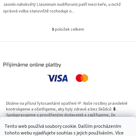
Jasmín nahokvětý (Jasminum nudiflorum) patří mezi keře, u nichž
správná volba stanoviště rozhoduje o...
5
položek celkem
O
v
l
Z
á
á
d
p
a
a
Přijímáme online platby
c
t
í
í
p
r
v
k
y
Dbáme na přísná fytosanitární opatření 🌱. Naše rostliny pravidelně
v
kontrolujeme a ošetřujeme, aby byly zdravé a bez škůdců 🐛.
ý
Spolupracujeme s prověřenými dodavateli a zajišťujeme, že
p
všechny produkty splňují vysoké standardy kvality.
i
Tento web používá soubory cookie. Dalším procházením
s
tohoto webu vyjadřujete souhlas s jejich používáním.. Více
u