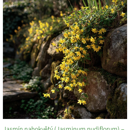
Jasmín nahokvětý (Jasminum nudiflorum) –