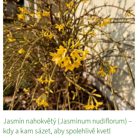
Jasmín nahokvětý (Jasminum nudiflorum) –
kdy a kam sázet, aby spolehlivě kvetl