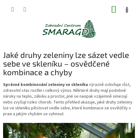
Přejít
NÁKUP
na
obsah
KOŠÍK
Jaké druhy zeleniny lze sázet vedle
sebe ve skleníku – osvědčené
kombinace a chyby
Správné kombinování zeleniny ve skleníku
výrazně ovlivňuje růst,
zdravotní stav rostlin i celkový výnos. Některé druhy mají podobné
nároky na teplo, zálivku a prostor, jiné se naopak vzájemně omezují
nebo zvyšují riziko chorob. Tento přehled ukazuje, jaké druhy zeleniny
lze ve skleníku pěstovat vedle sebe, které kombinace se osvědčily v
praxi a jakým chybám se vyhnout.