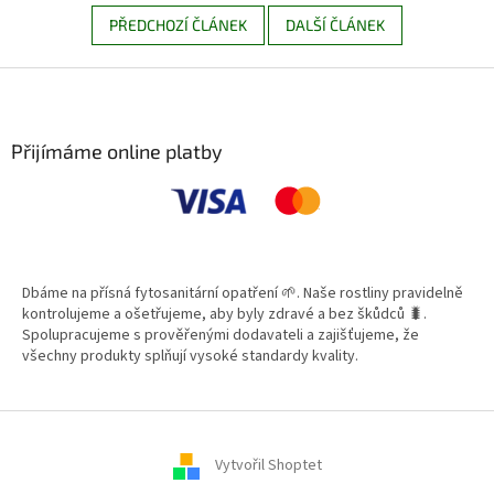
PŘEDCHOZÍ ČLÁNEK
DALŠÍ ČLÁNEK
Z
á
p
a
Přijímáme online platby
t
í
Dbáme na přísná fytosanitární opatření 🌱. Naše rostliny pravidelně
kontrolujeme a ošetřujeme, aby byly zdravé a bez škůdců 🐛.
Spolupracujeme s prověřenými dodavateli a zajišťujeme, že
všechny produkty splňují vysoké standardy kvality.
Vytvořil Shoptet