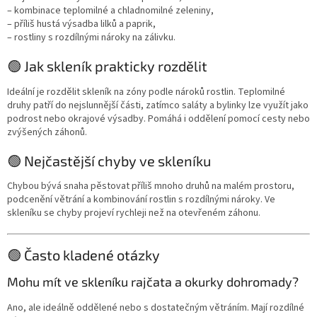
– kombinace teplomilné a chladnomilné zeleniny,
– příliš hustá výsadba lilků a paprik,
– rostliny s rozdílnými nároky na zálivku.
🟢 Jak skleník prakticky rozdělit
Ideální je rozdělit skleník na zóny podle nároků rostlin. Teplomilné
druhy patří do nejslunnější části, zatímco saláty a bylinky lze využít jako
podrost nebo okrajové výsadby. Pomáhá i oddělení pomocí cesty nebo
zvýšených záhonů.
🟢 Nejčastější chyby ve skleníku
Chybou bývá snaha pěstovat příliš mnoho druhů na malém prostoru,
podcenění větrání a kombinování rostlin s rozdílnými nároky. Ve
skleníku se chyby projeví rychleji než na otevřeném záhonu.
🟢 Často kladené otázky
Mohu mít ve skleníku rajčata a okurky dohromady?
Ano, ale ideálně oddělené nebo s dostatečným větráním. Mají rozdílné