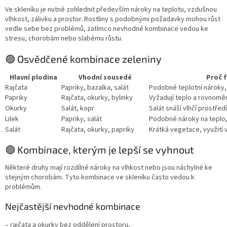
Ve skleníku je nutné zohlednit především nároky na teplotu, vzdušnou
vlhkost, zálivku a prostor. Rostliny s podobnými požadavky mohou růst
vedle sebe bez problémů, zatímco nevhodné kombinace vedou ke
stresu, chorobám nebo slabému růstu.
🟢 Osvědčené kombinace zeleniny
Hlavní plodina
Vhodní sousedé
Proč f
Rajčata
Papriky, bazalka, salát
Podobné teplotní nároky, 
Papriky
Rajčata, okurky, bylinky
Vyžadují teplo a rovnomě
Okurky
Salát, kopr
Salát snáší vlhčí prostředí
Lilek
Papriky, salát
Podobné nároky na teplo,
Salát
Rajčata, okurky, papriky
Krátká vegetace, využití
🟢 Kombinace, kterým je lepší se vyhnout
Některé druhy mají rozdílné nároky na vlhkost nebo jsou náchylné ke
stejným chorobám. Tyto kombinace ve skleníku často vedou k
problémům.
Nejčastější nevhodné kombinace
– rajčata a okurky bez oddělení prostoru,