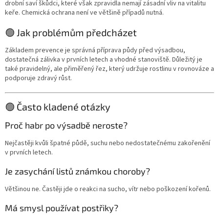
drobní saví škůdci, které však zpravidla nemají zásadní vliv na vitalitu
keře. Chemická ochrana není ve většině případů nutná.
🟢 Jak problémům předcházet
Základem prevence je správná příprava půdy před výsadbou,
dostatečná zálivka v prvních letech a vhodné stanoviště. Důležitý je
také pravidelný, ale přiměřený řez, který udržuje rostlinu v rovnováze a
podporuje zdravý růst.
🟢 Často kladené otázky
Proč habr po výsadbě neroste?
Nejčastěji kvůli špatné půdě, suchu nebo nedostatečnému zakořenění
v prvních letech.
Je zasychání listů známkou choroby?
Většinou ne. Častěji jde o reakci na sucho, vítr nebo poškození kořenů.
Má smysl používat postřiky?