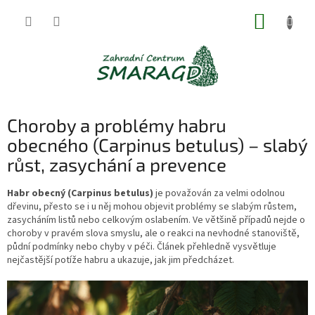
Přejít
NÁKUP
na
obsah
KOŠÍK
Choroby a problémy habru
obecného (Carpinus betulus) – slabý
růst, zasychání a prevence
Habr obecný (Carpinus betulus)
je považován za velmi odolnou
dřevinu, přesto se i u něj mohou objevit problémy se slabým růstem,
zasycháním listů nebo celkovým oslabením. Ve většině případů nejde o
choroby v pravém slova smyslu, ale o reakci na nevhodné stanoviště,
půdní podmínky nebo chyby v péči. Článek přehledně vysvětluje
nejčastější potíže habru a ukazuje, jak jim předcházet.