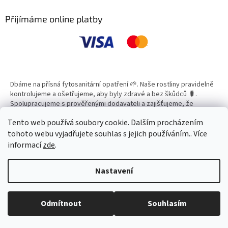
p
a
Přijímáme online platby
t
í
Dbáme na přísná fytosanitární opatření 🌱. Naše rostliny pravidelně
kontrolujeme a ošetřujeme, aby byly zdravé a bez škůdců 🐛.
Spolupracujeme s prověřenými dodavateli a zajišťujeme, že
všechny produkty splňují vysoké standardy kvality.
Tento web používá soubory cookie. Dalším procházením
tohoto webu vyjadřujete souhlas s jejich používáním.. Více
informací
zde
.
Vytvořil Shoptet
Nastavení
Copyright 2026
Zahradní Centrum SMARAGD
. Všechna práva
Odmítnout
Souhlasím
vyhrazena.