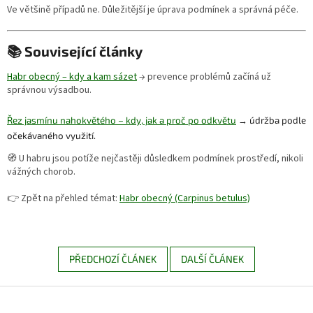
Ve většině případů ne. Důležitější je úprava podmínek a správná péče.
📚 Související články
Habr obecný – kdy a kam sázet
→ prevence problémů začíná už
správnou výsadbou.
Řez jasmínu nahokvětého – kdy, jak a proč po odkvětu
→ údržba podle
očekávaného využití.
🧭 U habru jsou potíže nejčastěji důsledkem podmínek prostředí, nikoli
vážných chorob.
👉 Zpět na přehled témat:
Habr obecný (Carpinus betulus)
PŘEDCHOZÍ ČLÁNEK
DALŠÍ ČLÁNEK
Z
á