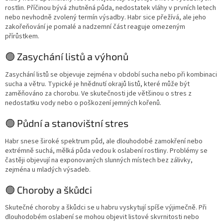
rostlin. Příčinou bývá zhutněná půda, nedostatek vláhy v prvních letech
nebo nevhodně zvolený termín výsadby. Habr sice přežívá, ale jeho
zakořeňování je pomalé a nadzemní část reaguje omezeným
přírůstkem.
🟢 Zasychání listů a výhonů
Zasychání listů se objevuje zejména v období sucha nebo při kombinaci
sucha a větru. Typické je hnědnutí okrajů listů, které může být
zaměňováno za chorobu. Ve skutečnosti jde většinou o stres z
nedostatku vody nebo o poškození jemných kořenů.
🟢 Půdní a stanovištní stres
Habr snese široké spektrum půd, ale dlouhodobé zamokření nebo
extrémně suchá, mělká půda vedou k oslabení rostliny. Problémy se
častěji objevují na exponovaných slunných místech bez zálivky,
zejména u mladých výsadeb.
🟢 Choroby a škůdci
Skutečné choroby a škůdci se u habru vyskytují spíše výjimečně. Při
dlouhodobém oslabení se mohou objevit listové skvrnitosti nebo