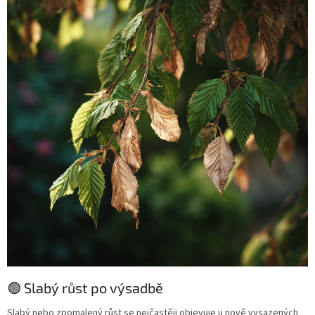
🟢 Slabý růst po výsadbě
Slabý nebo zpomalený růst se nejčastěji objevuje u nově vysazených