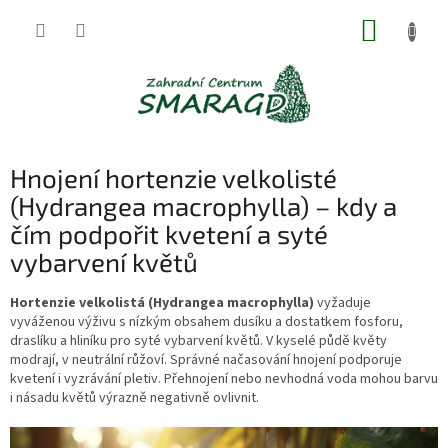
Přejít
NÁKUP
na
obsah
KOŠÍK
Hnojení hortenzie velkolisté
(Hydrangea macrophylla) – kdy a
čím podpořit kvetení a syté
vybarvení květů
Hortenzie velkolistá (Hydrangea macrophylla)
vyžaduje
vyváženou výživu s nízkým obsahem dusíku a dostatkem fosforu,
draslíku a hliníku pro syté vybarvení květů. V kyselé půdě květy
modrají, v neutrální růžoví. Správné načasování hnojení podporuje
kvetení i vyzrávání pletiv. Přehnojení nebo nevhodná voda mohou barvu
i násadu květů výrazně negativně ovlivnit.