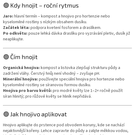
🟢 Kdy hnojit – roční rytmus
Jaro:
hlavní termín – kompost a hnojivo pro hortenzie nebo
kyselomilné rostliny s nízkým obsahem dusíku.
Začátek léta:
podpora kvetení fosforem a draslíkem.
Po odkvětu:
pouze lehká dávka draslíku pro vyzrávání pletiv, dusík již
neaplikujte.
🟢 Čím hnojit
Organická hnojiva:
kompost a listovka zlepšují strukturu půdy a
zadržení vláhy. Čerstvý hnůj není vhodný – zvyšuje pH.
Minerální hnojiva:
používejte speciální hnojiva pro hortenzie nebo
kyselomilné rostliny se síranovou formou dusíku.
Hnojiva pro barvu květů:
pro modré květy lze 1–2× ročně použít
síran hlinitý; pro růžové květy se hliník nepřidává.
🟢 Jak hnojivo aplikovat
Hnojivo aplikujte do prstence pod obvodem koruny, kde se nachází
nejaktivnější kořeny. Lehce zapravte do půdy a zalijte měkkou vodou,