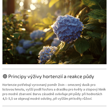
🟢 Principy výživy hortenzií a reakce půdy
Hortenzie potřebují vyrovnaný poměr živin – omezený dusík pro
listovou hmotu, vyšší podíl fosforu a draslíku pro květy a stopový hliník
pro modré zbarvení. Barvu zásadně ovlivňuje pH půdy: při hodnotách
4,5–5,5 se objevují modré odstíny, při vyšším pH květy růžoví.