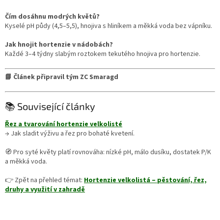
Čím dosáhnu modrých květů?
Kyselé pH půdy (4,5–5,5), hnojiva s hliníkem a měkká voda bez vápníku.
Jak hnojit hortenzie v nádobách?
Každé 3–4 týdny slabým roztokem tekutého hnojiva pro hortenzie.
📘 Článek připravil tým ZC Smaragd
📚 Související články
Řez a tvarování hortenzie velkolisté
→ Jak sladit výživu a řez pro bohaté kvetení.
🧭 Pro syté květy platí rovnováha: nízké pH, málo dusíku, dostatek P/K
a měkká voda.
👉 Zpět na přehled témat:
Hortenzie velkolistá – pěstování, řez,
druhy a využití v zahradě