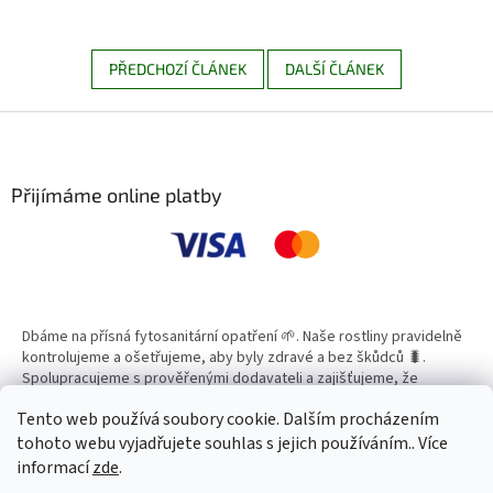
PŘEDCHOZÍ ČLÁNEK
DALŠÍ ČLÁNEK
Z
á
p
a
Přijímáme online platby
t
í
Dbáme na přísná fytosanitární opatření 🌱. Naše rostliny pravidelně
kontrolujeme a ošetřujeme, aby byly zdravé a bez škůdců 🐛.
Spolupracujeme s prověřenými dodavateli a zajišťujeme, že
všechny produkty splňují vysoké standardy kvality.
Tento web používá soubory cookie. Dalším procházením
tohoto webu vyjadřujete souhlas s jejich používáním.. Více
informací
zde
.