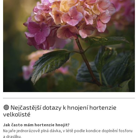
🟢 Nejčastější dotazy k hnojení hortenzie
velkolisté
Jak často mám hortenzie hnojit?
Na jaře jednorázově plná dávka, v létě podle kondice doplnění fosforu
a draslíku.