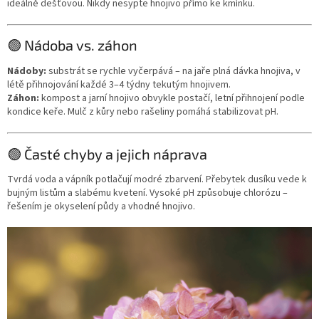
ideálně dešťovou. Nikdy nesypte hnojivo přímo ke kmínku.
🟢 Nádoba vs. záhon
Nádoby:
substrát se rychle vyčerpává – na jaře plná dávka hnojiva, v
létě přihnojování každé 3–4 týdny tekutým hnojivem.
Záhon:
kompost a jarní hnojivo obvykle postačí, letní přihnojení podle
kondice keře. Mulč z kůry nebo rašeliny pomáhá stabilizovat pH.
🟢 Časté chyby a jejich náprava
Tvrdá voda a vápník potlačují modré zbarvení. Přebytek dusíku vede k
bujným listům a slabému kvetení. Vysoké pH způsobuje chlorózu –
řešením je okyselení půdy a vhodné hnojivo.