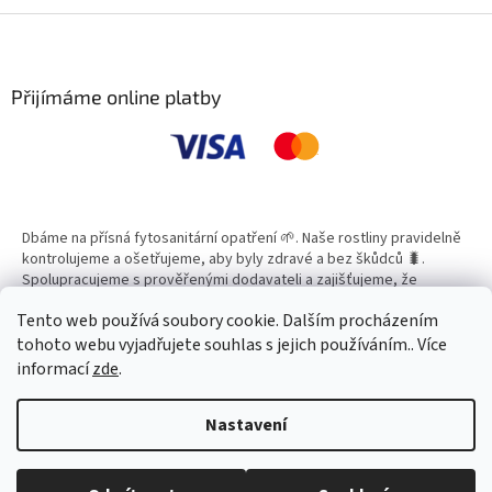
Z
á
p
a
Přijímáme online platby
t
í
Dbáme na přísná fytosanitární opatření 🌱. Naše rostliny pravidelně
kontrolujeme a ošetřujeme, aby byly zdravé a bez škůdců 🐛.
Spolupracujeme s prověřenými dodavateli a zajišťujeme, že
všechny produkty splňují vysoké standardy kvality.
Tento web používá soubory cookie. Dalším procházením
tohoto webu vyjadřujete souhlas s jejich používáním.. Více
informací
zde
.
Vytvořil Shoptet
Nastavení
Copyright 2026
Zahradní Centrum SMARAGD
. Všechna práva