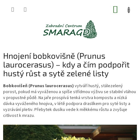
Přejít
NÁKUP
na
obsah
KOŠÍK
Hnojení bobkovišně (Prunus
laurocerasus) – kdy a čím podpořit
hustý růst a sytě zelené listy
Bobkovišeň (Prunus laurocerasus)
vytváří hustý, stálezelený
porost, pokud má vyváženou a spíše střídmou výživu se stabilní vláhou
v propustné půdě. Na jaře prospívá tenká vrstva kompostu a nízká
dávka vyváženého hnojiva, v létě podpora draslíkem pro syté listy a
vyzrávání pletiv. Přebytek dusíku vede k měkkému růstu a zvyšuje
citlivost k mrazu.