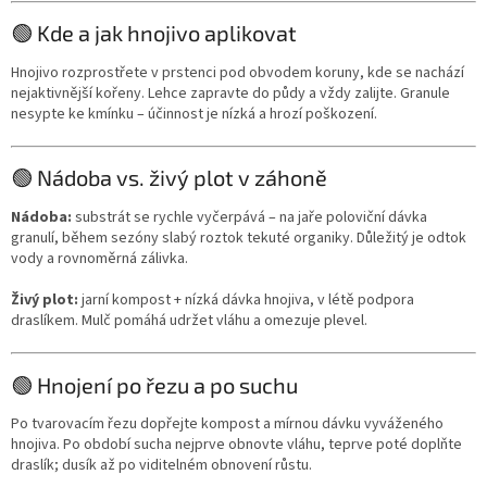
🟢 Kde a jak hnojivo aplikovat
Hnojivo rozprostřete v prstenci pod obvodem koruny, kde se nachází
nejaktivnější kořeny. Lehce zapravte do půdy a vždy zalijte. Granule
nesypte ke kmínku – účinnost je nízká a hrozí poškození.
🟢 Nádoba vs. živý plot v záhoně
Nádoba:
substrát se rychle vyčerpává – na jaře poloviční dávka
granulí, během sezóny slabý roztok tekuté organiky. Důležitý je odtok
vody a rovnoměrná zálivka.
Živý plot:
jarní kompost + nízká dávka hnojiva, v létě podpora
draslíkem. Mulč pomáhá udržet vláhu a omezuje plevel.
🟢 Hnojení po řezu a po suchu
Po tvarovacím řezu dopřejte kompost a mírnou dávku vyváženého
hnojiva. Po období sucha nejprve obnovte vláhu, teprve poté doplňte
draslík; dusík až po viditelném obnovení růstu.