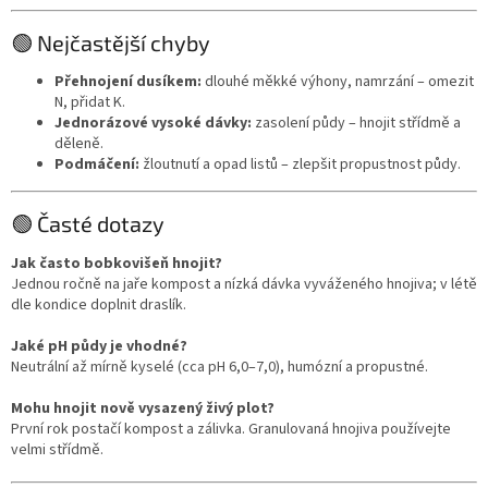
🟢 Nejčastější chyby
Přehnojení dusíkem:
dlouhé měkké výhony, namrzání – omezit
N, přidat K.
Jednorázové vysoké dávky:
zasolení půdy – hnojit střídmě a
děleně.
Podmáčení:
žloutnutí a opad listů – zlepšit propustnost půdy.
🟢 Časté dotazy
Jak často bobkovišeň hnojit?
Jednou ročně na jaře kompost a nízká dávka vyváženého hnojiva; v létě
dle kondice doplnit draslík.
Jaké pH půdy je vhodné?
Neutrální až mírně kyselé (cca pH 6,0–7,0), humózní a propustné.
Mohu hnojit nově vysazený živý plot?
První rok postačí kompost a zálivka. Granulovaná hnojiva používejte
velmi střídmě.