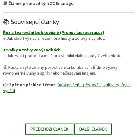
📘 Článek připravil tým ZC Smaragd
📚 Související články
Řez a tvarování bobkovišně (Prunus laurocerasus)
→ Jak sladit výživu s řezem pro hustý a zdravý živý plot.
Trvalky a trávy ve výsadbách
→ Jak zvolit podrost a mulč pro stabilní vláhu u paty živého plotu.
🧭 Hustý a sytě zelený porost vzniká kombinací střídmé výživy,
rovnoměrné vláhy a správného načasování hnojení.
👉 Zpět na přehled témat:
Bobkovišeň – pěstování, kultivary, řez a
využití
PŘEDCHOZÍ ČLÁNEK
DALŠÍ ČLÁNEK