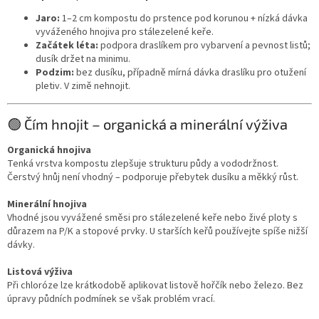
Jaro:
1–2 cm kompostu do prstence pod korunou + nízká dávka
vyváženého hnojiva pro stálezelené keře.
Začátek léta:
podpora draslíkem pro vybarvení a pevnost listů;
dusík držet na minimu.
Podzim:
bez dusíku, případně mírná dávka draslíku pro otužení
pletiv. V zimě nehnojit.
🟢 Čím hnojit – organická a minerální výživa
Organická hnojiva
Tenká vrstva kompostu zlepšuje strukturu půdy a vododržnost.
Čerstvý hnůj není vhodný – podporuje přebytek dusíku a měkký růst.
Minerální hnojiva
Vhodné jsou vyvážené směsi pro stálezelené keře nebo živé ploty s
důrazem na P/K a stopové prvky. U starších keřů používejte spíše nižší
dávky.
Listová výživa
Při chloróze lze krátkodobě aplikovat listově hořčík nebo železo. Bez
úpravy půdních podmínek se však problém vrací.