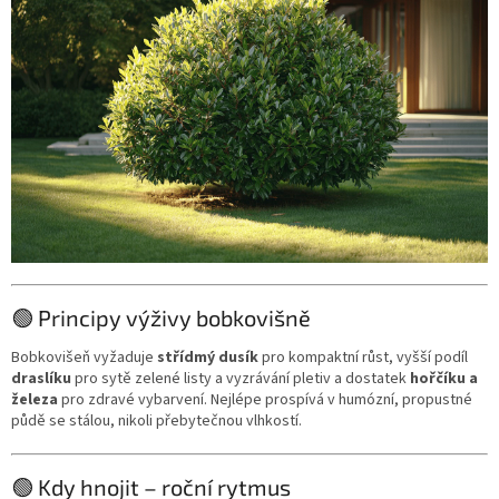
🟢 Principy výživy bobkovišně
Bobkovišeň vyžaduje
střídmý dusík
pro kompaktní růst, vyšší podíl
draslíku
pro sytě zelené listy a vyzrávání pletiv a dostatek
hořčíku a
železa
pro zdravé vybarvení. Nejlépe prospívá v humózní, propustné
půdě se stálou, nikoli přebytečnou vlhkostí.
🟢 Kdy hnojit – roční rytmus