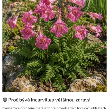
🟢 Proč bývá Incarvillea většinou zdravá
Dvojostnice přirozeně roste v dobře odvodněných horských oblastech