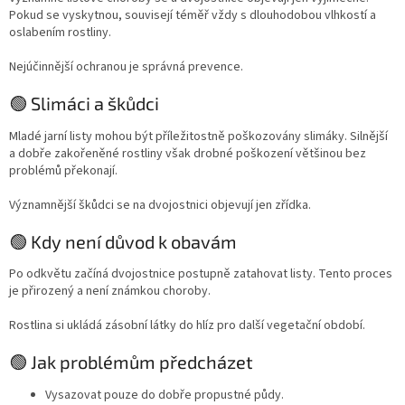
Pokud se vyskytnou, souvisejí téměř vždy s dlouhodobou vlhkostí a
oslabením rostliny.
Nejúčinnější ochranou je správná prevence.
🟢 Slimáci a škůdci
Mladé jarní listy mohou být příležitostně poškozovány slimáky. Silnější
a dobře zakořeněné rostliny však drobné poškození většinou bez
problémů překonají.
Významnější škůdci se na dvojostnici objevují jen zřídka.
🟢 Kdy není důvod k obavám
Po odkvětu začíná dvojostnice postupně zatahovat listy. Tento proces
je přirozený a není známkou choroby.
Rostlina si ukládá zásobní látky do hlíz pro další vegetační období.
🟢 Jak problémům předcházet
Vysazovat pouze do dobře propustné půdy.