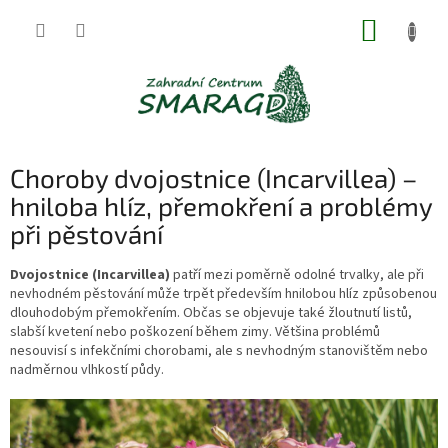
Přejít
NÁKUP
na
obsah
KOŠÍK
Choroby dvojostnice (Incarvillea) –
hniloba hlíz, přemokření a problémy
při pěstování
Dvojostnice (Incarvillea)
patří mezi poměrně odolné trvalky, ale při
nevhodném pěstování může trpět především hnilobou hlíz způsobenou
dlouhodobým přemokřením. Občas se objevuje také žloutnutí listů,
slabší kvetení nebo poškození během zimy. Většina problémů
nesouvisí s infekčními chorobami, ale s nevhodným stanovištěm nebo
nadměrnou vlhkostí půdy.