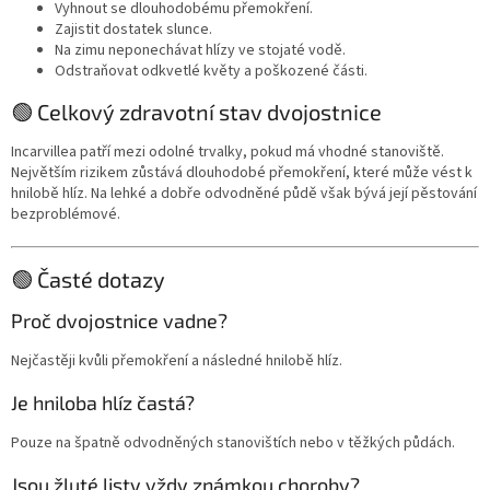
Vyhnout se dlouhodobému přemokření.
Zajistit dostatek slunce.
Na zimu neponechávat hlízy ve stojaté vodě.
Odstraňovat odkvetlé květy a poškozené části.
🟢 Celkový zdravotní stav dvojostnice
Incarvillea patří mezi odolné trvalky, pokud má vhodné stanoviště.
Největším rizikem zůstává dlouhodobé přemokření, které může vést k
hnilobě hlíz. Na lehké a dobře odvodněné půdě však bývá její pěstování
bezproblémové.
🟢 Časté dotazy
Proč dvojostnice vadne?
Nejčastěji kvůli přemokření a následné hnilobě hlíz.
Je hniloba hlíz častá?
Pouze na špatně odvodněných stanovištích nebo v těžkých půdách.
Jsou žluté listy vždy známkou choroby?