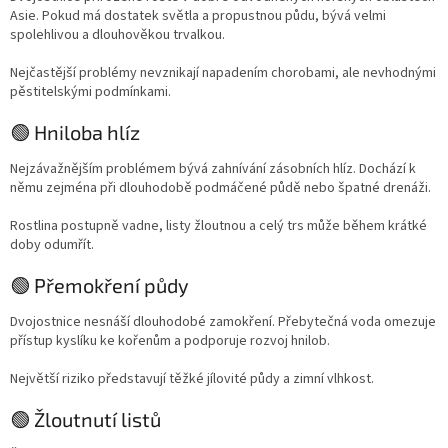
Asie. Pokud má dostatek světla a propustnou půdu, bývá velmi
spolehlivou a dlouhověkou trvalkou.
Nejčastější problémy nevznikají napadením chorobami, ale nevhodnými
pěstitelskými podmínkami.
🟢 Hniloba hlíz
Nejzávažnějším problémem bývá zahnívání zásobních hlíz. Dochází k
němu zejména při dlouhodobě podmáčené půdě nebo špatné drenáži.
Rostlina postupně vadne, listy žloutnou a celý trs může během krátké
doby odumřít.
🟢 Přemokření půdy
Dvojostnice nesnáší dlouhodobé zamokření. Přebytečná voda omezuje
přístup kyslíku ke kořenům a podporuje rozvoj hnilob.
Největší riziko představují těžké jílovité půdy a zimní vlhkost.
🟢 Žloutnutí listů