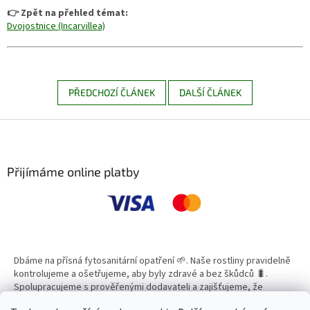
👉 Zpět na přehled témat:
Dvojostnice (Incarvillea)
PŘEDCHOZÍ ČLÁNEK
DALŠÍ ČLÁNEK
Z
á
p
a
Přijímáme online platby
t
í
Dbáme na přísná fytosanitární opatření 🌱. Naše rostliny pravidelně
kontrolujeme a ošetřujeme, aby byly zdravé a bez škůdců 🐛.
Spolupracujeme s prověřenými dodavateli a zajišťujeme, že
všechny produkty splňují vysoké standardy kvality.