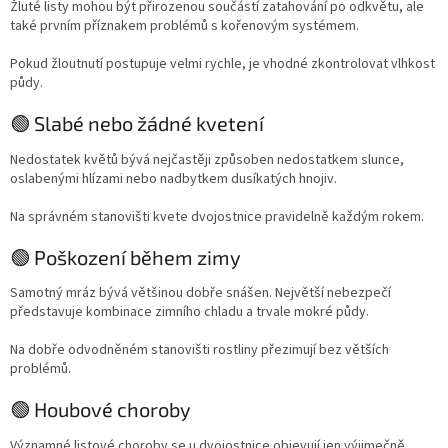
Žluté listy mohou být přirozenou součástí zatahování po odkvětu, ale
také prvním příznakem problémů s kořenovým systémem.
Pokud žloutnutí postupuje velmi rychle, je vhodné zkontrolovat vlhkost
půdy.
🟢 Slabé nebo žádné kvetení
Nedostatek květů bývá nejčastěji způsoben nedostatkem slunce,
oslabenými hlízami nebo nadbytkem dusíkatých hnojiv.
Na správném stanovišti kvete dvojostnice pravidelně každým rokem.
🟢 Poškození během zimy
Samotný mráz bývá většinou dobře snášen. Největší nebezpečí
představuje kombinace zimního chladu a trvale mokré půdy.
Na dobře odvodněném stanovišti rostliny přezimují bez větších
problémů.
🟢 Houbové choroby
Významné listové choroby se u dvojostnice objevují jen výjimečně.