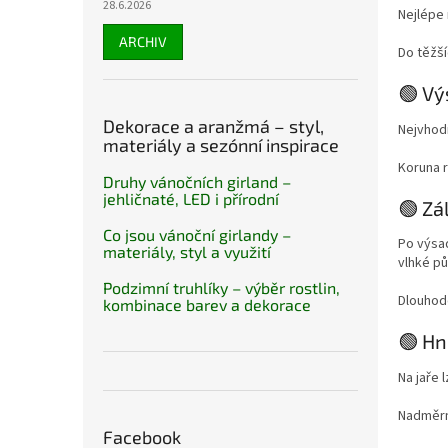
28.6.2026
Nejlépe 
ARCHIV
Do těžší
🟢 Vý
Dekorace a aranžmá – styl,
Nejvhodn
materiály a sezónní inspirace
Koruna r
Druhy vánočních girland –
jehličnaté, LED i přírodní
🟢 Zá
Co jsou vánoční girlandy –
Po výsad
materiály, styl a využití
vlhké p
Podzimní truhlíky – výběr rostlin,
Dlouhod
kombinace barev a dekorace
🟢 Hn
Na jaře 
Nadměrn
Facebook