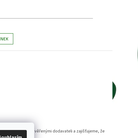
ÁNEK
polupracujeme s prověřenými dodavateli a zajišťujeme, že
Souhlasím