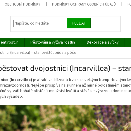
OBCHODNÍ PODMÍNKY
PODMÍNKY OCHRANY OSOBNÍCH ÚDAJŮ
F
HLEDAT
ent rostlin
Pěstování a výživa rostlin
Dekorace a svíčky
tnici (Incarvillea) – stanoviště, půda a péče
pěstovat dvojostnici (Incarvillea) – st
nice (Incarvillea)
je atraktivní hlíznatá trvalka s velkými trumpetovitými k
razuvzdorností. Nejlépe prospívá na slunném až mírně polostinném stanov
ně vytváří bohaté olistění i množství květů a stává se výraznou dominanto
vých výsadeb.