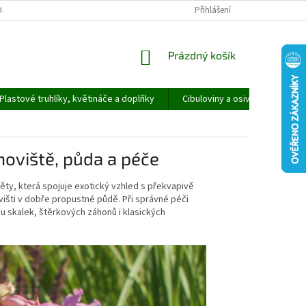
ORMULÁŘ PRO UPLATNĚNÍ REKLAMACE
REKLAMAČNÍ ŘÁD
Přihlášení
NÁKUPNÍ
Prázdný košík
KOŠÍK
Plastové truhlíky, květináče a doplňky
Cibuloviny a osivo
Speci
anoviště, půda a péče
věty, která spojuje exotický vzhled s překvapivě
išti v dobře propustné půdě. Při správné péči
u skalek, štěrkových záhonů i klasických