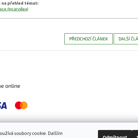
 na přehled témat:
ice (Incarvillea)
PŘEDCHOZÍ ČLÁNEK
DALŠÍ ČL
e online
 pravidelně kontrolujeme a ošetřujeme, aby byly zdravé a bez škůdců 🐛. S
užívá soubory cookie. Dalším
Odmítnout