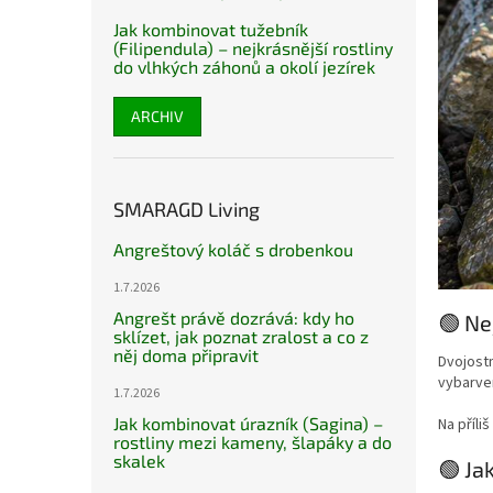
Jak kombinovat tužebník
(Filipendula) – nejkrásnější rostliny
do vlhkých záhonů a okolí jezírek
ARCHIV
SMARAGD Living
Angreštový koláč s drobenkou
1.7.2026
Angrešt právě dozrává: kdy ho
🟢 Ne
sklízet, jak poznat zralost a co z
něj doma připravit
Dvojostn
vybarven
1.7.2026
Jak kombinovat úrazník (Sagina) –
Na příli
rostliny mezi kameny, šlapáky a do
skalek
🟢 Ja