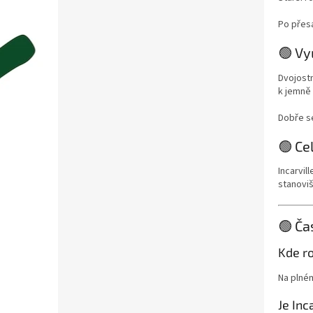
Po přesa
🟢 Vy
Dvojostn
k jemně
Dobře se
🟢 Ce
Incarvil
stanoviš
🟢 Ča
Kde ro
Na plné
Je In