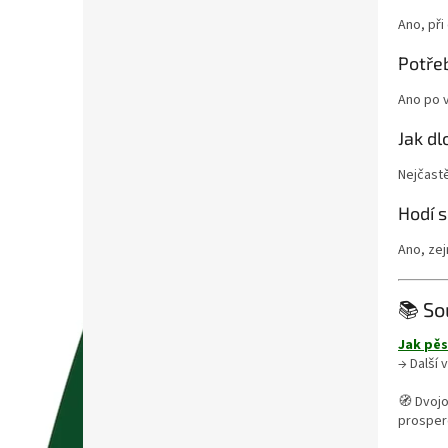
Ano, při
Potřeb
Ano po v
Jak d
Nejčastě
Hodí s
Ano, ze
📚 So
Jak pě
→ Další 
🧭 Dvojo
prosper