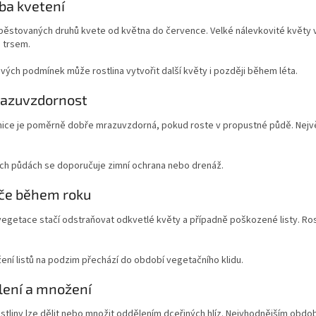
ba kvetení
pěstovaných druhů kvete od května do července. Velké nálevkovité květy v
 trsem.
ivých podmínek může rostlina vytvořit další květy i později během léta.
razuvzdornost
nice je poměrně dobře mrazuvzdorná, pokud roste v propustné půdě. Nejvě
ých půdách se doporučuje zimní ochrana nebo drenáž.
če během roku
egetace stačí odstraňovat odkvetlé květy a případně poškozené listy. Ros
ení listů na podzim přechází do období vegetačního klidu.
lení a množení
ostliny lze dělit nebo množit oddělením dceřiných hlíz. Nejvhodnějším obd