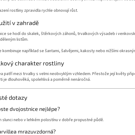
zení rostliny zpravidla rychle obnovují růst.
užití v zahradě
ice se hodí do skalek, štěrkových záhonů, trvalkových výsadeb i venkovský
 děleným listům.
 kombinuje například se šantami, šalvějemi, kakosty nebo nižšími okrasným
lkový charakter rostliny
lea patří mezi trvalky s velmi neobvyklým vzhledem. Přestože její květy při
ti je dlouhověká, spolehlivá a poměrně nenáročná.
sté dotazy
ste dvojostnice nejlépe?
m slunci nebo v lehkém polostínu v dobře propustné půdě.
carvillea mrazuvzdorná?