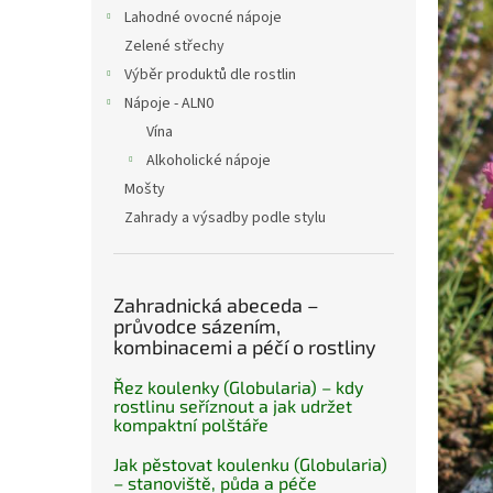
n
Lahodné ovocné nápoje
e
Zelené střechy
l
Výběr produktů dle rostlin
Nápoje - ALN0
Vína
Alkoholické nápoje
Mošty
Zahrady a výsadby podle stylu
Zahradnická abeceda –
průvodce sázením,
kombinacemi a péčí o rostliny
Řez koulenky (Globularia) – kdy
rostlinu seříznout a jak udržet
kompaktní polštáře
Jak pěstovat koulenku (Globularia)
– stanoviště, půda a péče