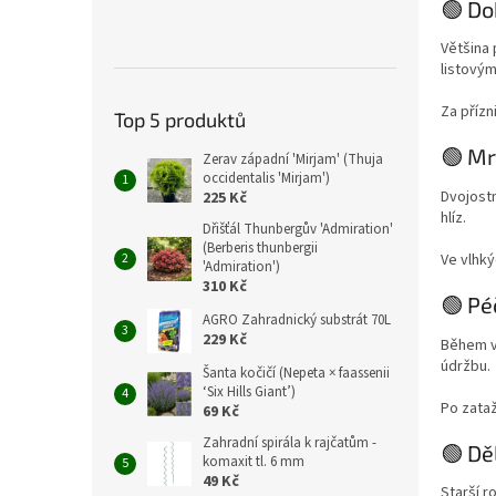
🟢 Do
Většina 
listovým
Za přízn
Top 5 produktů
🟢 M
Zerav západní 'Mirjam' (Thuja
occidentalis 'Mirjam')
Dvojost
225 Kč
hlíz.
Dřišťál Thunbergův 'Admiration'
(Berberis thunbergii
Ve vlhk
'Admiration')
310 Kč
🟢 Pé
AGRO Zahradnický substrát 70L
229 Kč
Během v
údržbu.
Šanta kočičí (Nepeta × faassenii
‘Six Hills Giant’)
Po zataž
69 Kč
Zahradní spirála k rajčatům -
🟢 Dě
komaxit tl. 6 mm
49 Kč
Starší r