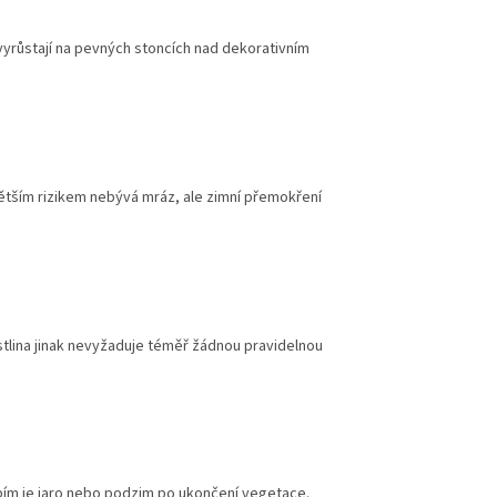
yrůstají na pevných stoncích nad dekorativním
tším rizikem nebývá mráz, ale zimní přemokření
tlina jinak nevyžaduje téměř žádnou pravidelnou
obím je jaro nebo podzim po ukončení vegetace.