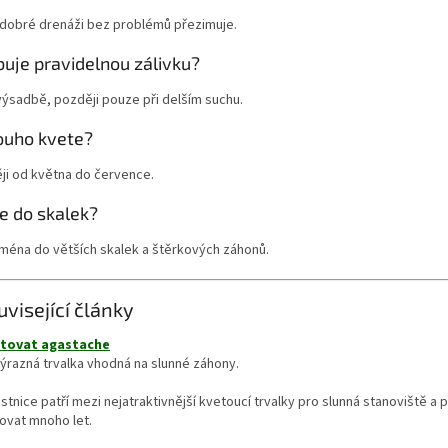
 dobré drenáži bez problémů přezimuje.
uje pravidelnou zálivku?
ýsadbě, později pouze při delším suchu.
louho kvete?
ji od května do července.
e do skalek?
jména do větších skalek a štěrkových záhonů.
uvisející články
stovat agastache
výrazná trvalka vhodná na slunné záhony.
stnice patří mezi nejatraktivnější kvetoucí trvalky pro slunná stanoviště a
ovat mnoho let.