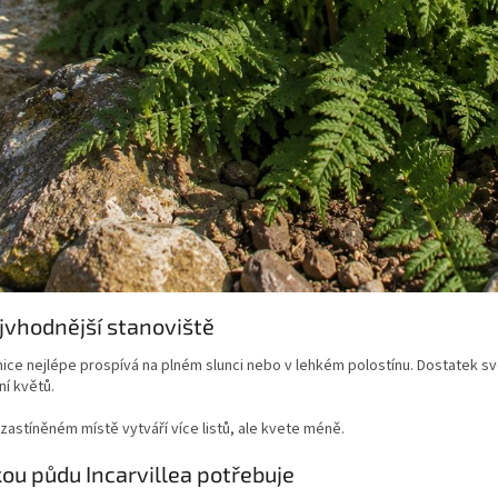
jvhodnější stanoviště
ice nejlépe prospívá na plném slunci nebo v lehkém polostínu. Dostatek sv
í květů.
š zastíněném místě vytváří více listů, ale kvete méně.
kou půdu Incarvillea potřebuje