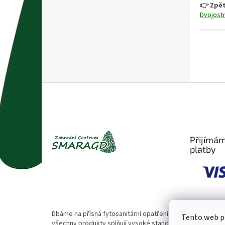
👉 Zpět
Dvojostn
Z
á
p
a
t
Přijímám
í
platby
Dbáme na přísná fytosanitární opatření 🌱. Naše rostliny
Tento web po
všechny produkty splňují vysoké standardy kvality.