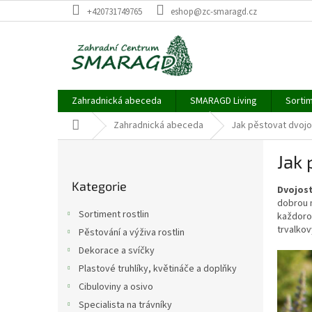
Přejít
+420731749765
eshop@zc-smaragd.cz
na
obsah
Zahradnická abeceda
SMARAGD Living
Sortim
Domů
Zahradnická abeceda
Jak pěstovat dvojos
P
Jak 
o
Přeskočit
s
Kategorie
kategorie
Dvojost
t
dobrou m
r
Sortiment rostlin
každoroč
a
trvalko
Pěstování a výživa rostlin
n
Dekorace a svíčky
n
í
Plastové truhlíky, květináče a doplňky
p
Cibuloviny a osivo
a
Specialista na trávníky