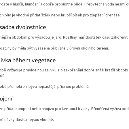
roste v hlubší, humózní a dobře propustné půdě. Přebytečná voda nesmí dl
ch půd je vhodné přidat štěrk nebo hrubší písek pro zlepšení drenáže.
sadba dvojostnice
ějším obdobím pro výsadbu je jaro. Rostliny mají dostatek času zakořenit 
ostliny by měla být vysazena přibližně v úrovni okolního terénu.
livka během vegetace
bě vyžaduje pravidelnou zálivku. Po zakořenění dobře snáší kratší období
ůdě.
obé přemokření bývá nejčastější příčinou problémů.
ojení
lze přidat kompost nebo hnojivo pro kvetoucí trvalky. Přiměřená výživa podpo
é dávky dusíku nejsou vhodné.