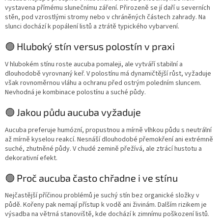
vystavena přímému slunečnímu záření. Přirozeně se jí daří u severních
stěn, pod vzrostlými stromy nebo v chráněných částech zahrady. Na
slunci dochází k popálení listů a ztrátě typického vybarvení.
🟢 Hluboký stín versus polostín v praxi
V hlubokém stínu roste aucuba pomaleji, ale vytváří stabilní a
dlouhodobě vyrovnaný keř. V polostínu má dynamičtější růst, vyžaduje
však rovnoměrnou vláhu a ochranu před ostrým poledním sluncem.
Nevhodná je kombinace polostínu a suché půdy.
🟢 Jakou půdu aucuba vyžaduje
Aucuba preferuje humózní, propustnou a mírně vlhkou půdu s neutrální
až mírně kyselou reakcí. Nesnáší dlouhodobé přemokření ani extrémně
suché, zhutněné půdy. V chudé zemině přežívá, ale ztrácí hustotu a
dekorativní efekt.
🟢 Proč aucuba často chřadne i ve stínu
Nejčastější příčinou problémů je suchý stín bez organické složky v
půdě. Kořeny pak nemají přístup k vodě ani živinám. Dalším rizikem je
výsadba na větrná stanoviště, kde dochází k zimnímu poškození listů.