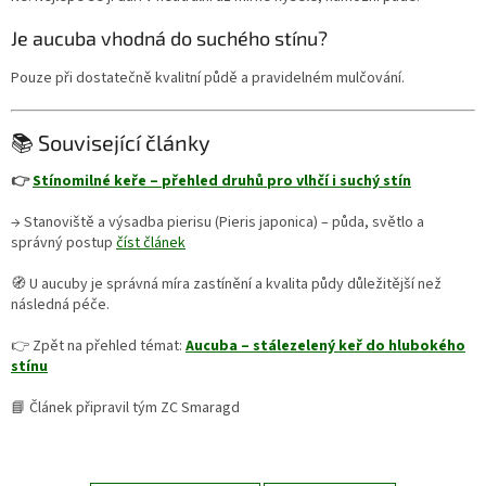
Je aucuba vhodná do suchého stínu?
Pouze při dostatečně kvalitní půdě a pravidelném mulčování.
📚 Související články
👉
Stínomilné keře – přehled druhů pro vlhčí i suchý stín
→ Stanoviště a výsadba pierisu (Pieris japonica) – půda, světlo a
správný postup
číst článek
🧭 U aucuby je správná míra zastínění a kvalita půdy důležitější než
následná péče.
👉 Zpět na přehled témat:
Aucuba – stálezelený keř do hlubokého
stínu
📘 Článek připravil tým ZC Smaragd