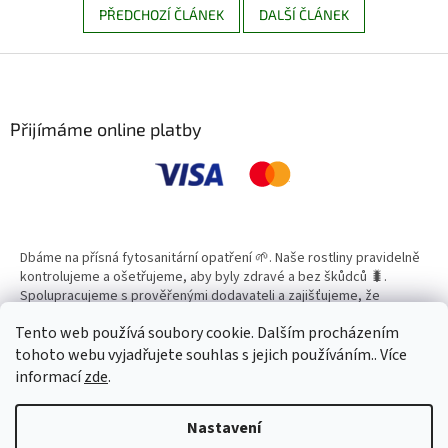
PŘEDCHOZÍ ČLÁNEK
DALŠÍ ČLÁNEK
Z
á
p
a
Přijímáme online platby
t
í
Dbáme na přísná fytosanitární opatření 🌱. Naše rostliny pravidelně
kontrolujeme a ošetřujeme, aby byly zdravé a bez škůdců 🐛.
Spolupracujeme s prověřenými dodavateli a zajišťujeme, že
všechny produkty splňují vysoké standardy kvality.
Tento web používá soubory cookie. Dalším procházením
tohoto webu vyjadřujete souhlas s jejich používáním.. Více
informací
zde
.
Vytvořil Shoptet
Nastavení