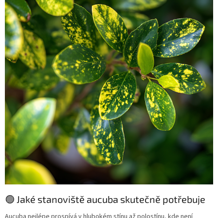
🟢 Jaké stanoviště aucuba skutečně potřebuje
Aucuba nejlépe prospívá v hlubokém stínu až polostínu, kde není