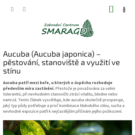
Přejít
NÁKUP
na
obsah
KOŠÍK
Aucuba (Aucuba japonica) –
pěstování, stanoviště a využití ve
stínu
Aucuba patří mezi keře, u kterých o úspěchu rozhoduje
především míra zastínění.
Přestože je považována za velmi
tolerantní, při nevhodném stanovišti ztrácí vitalitu, bledne nebo
namrzá. Tento článek vysvětluje, kde aucuba skutečně prosperuje,
jaký typ půdy potřebuje a proč kombinace hlubokého stínu, sucha a
nevhodné expozice patří k nejčastějším příčinám jejího poškození.