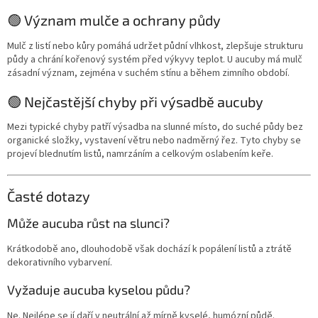
🟢 Význam mulče a ochrany půdy
Mulč z listí nebo kůry pomáhá udržet půdní vlhkost, zlepšuje strukturu
půdy a chrání kořenový systém před výkyvy teplot. U aucuby má mulč
zásadní význam, zejména v suchém stínu a během zimního období.
🟢 Nejčastější chyby při výsadbě aucuby
Mezi typické chyby patří výsadba na slunné místo, do suché půdy bez
organické složky, vystavení větru nebo nadměrný řez. Tyto chyby se
projeví blednutím listů, namrzáním a celkovým oslabením keře.
Časté dotazy
Může aucuba růst na slunci?
Krátkodobě ano, dlouhodobě však dochází k popálení listů a ztrátě
dekorativního vybarvení.
Vyžaduje aucuba kyselou půdu?
Ne. Nejlépe se jí daří v neutrální až mírně kyselé, humózní půdě.