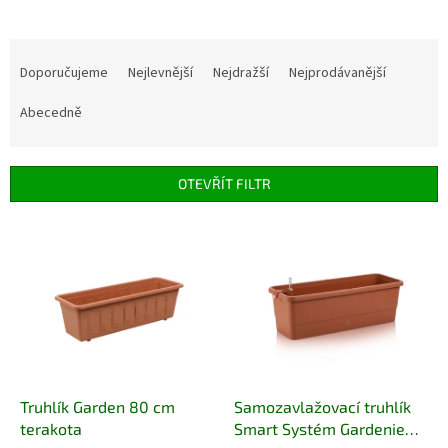
Ř
a
Doporučujeme
Nejlevnější
Nejdražší
Nejprodávanější
z
e
Abecedně
n
í
p
OTEVŘÍT FILTR
r
o
V
d
ý
u
p
k
i
t
s
ů
p
r
o
d
Truhlík Garden 80 cm
Samozavlažovací truhlík
u
terakota
Smart Systém Gardenie