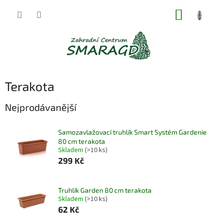
Přejít
NÁKUP
na
obsah
KOŠÍK
Terakota
Nejprodávanější
Samozavlažovací truhlík Smart Systém Gardenie
80 cm terakota
Skladem
(>10 ks)
299 Kč
Truhlík Garden 80 cm terakota
Skladem
(>10 ks)
62 Kč