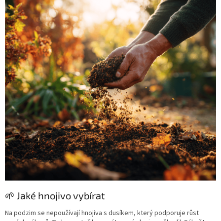
🌱 Jaké hnojivo vybírat
Na podzim se nepoužívají hnojiva s dusíkem, který podporuje růst