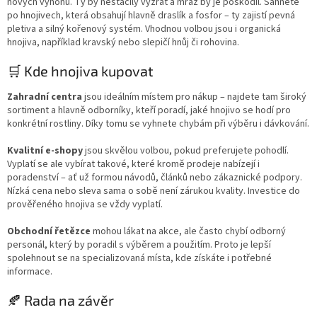
nových výhonů. Ty by nestačily vyzrát a mráz by je poškodil. Sáhněte
po hnojivech, která obsahují hlavně draslík a fosfor – ty zajistí pevná
pletiva a silný kořenový systém. Vhodnou volbou jsou i organická
hnojiva, například kravský nebo slepičí hnůj či rohovina.
🛒 Kde hnojiva kupovat
Zahradní centra
jsou ideálním místem pro nákup – najdete tam široký
sortiment a hlavně odborníky, kteří poradí, jaké hnojivo se hodí pro
konkrétní rostliny. Díky tomu se vyhnete chybám při výběru i dávkování.
Kvalitní e-shopy
jsou skvělou volbou, pokud preferujete pohodlí.
Vyplatí se ale vybírat takové, které kromě prodeje nabízejí i
poradenství – ať už formou návodů, článků nebo zákaznické podpory.
Nízká cena nebo sleva sama o sobě není zárukou kvality. Investice do
prověřeného hnojiva se vždy vyplatí.
Obchodní řetězce
mohou lákat na akce, ale často chybí odborný
personál, který by poradil s výběrem a použitím. Proto je lepší
spolehnout se na specializovaná místa, kde získáte i potřebné
informace.
🍂 Rada na závěr