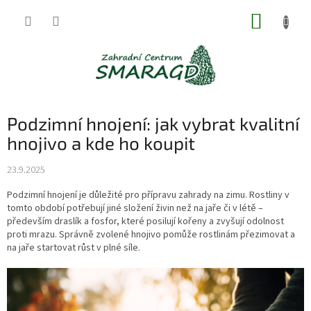
Přejít
NÁKUP
na
obsah
KOŠÍK
Podzimní hnojení: jak vybrat kvalitní
hnojivo a kde ho koupit
23.9.2025
Podzimní hnojení je důležité pro přípravu zahrady na zimu. Rostliny v
tomto období potřebují jiné složení živin než na jaře či v létě –
především draslík a fosfor, které posilují kořeny a zvyšují odolnost
proti mrazu. Správně zvolené hnojivo pomůže rostlinám přezimovat a
na jaře startovat růst v plné síle.