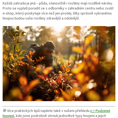
Každá zahrada je jiná – půda, stanoviště i rostliny mají rozdílné nároky.
Proto se vyplatí poradit se s odborníky v zahradním centru nebo zvolit
e-shop, který poskytuje více než jen prodej. Díky správně vybranému
hnojivu budou vaše rostliny zdravější a odolnější.
🧭 Více praktických tipů najdete také v našem přehledu
👉 Podzimní
hnojení
, kde jsme podrobně shrnuli jednotlivé typy hnojení a jejich