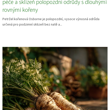
péče a sklizeň polopozdní odrůdy s dlouhými
rovnými kořeny
Petržel kořenová Osborne je polopozdní, vysoce výnosná odrůda
určená pro podzimní sklizeň bez natě a...