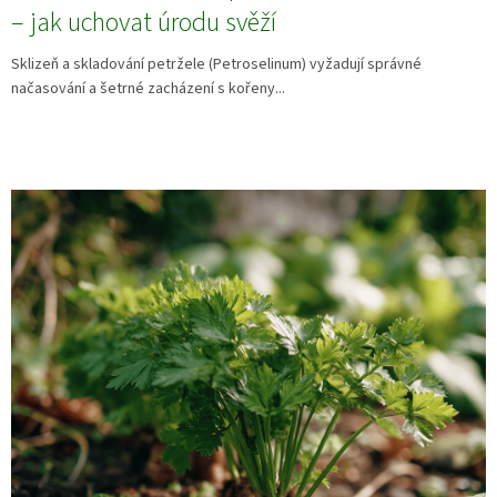
– jak uchovat úrodu svěží
Sklizeň a skladování petržele (Petroselinum) vyžadují správné
načasování a šetrné zacházení s kořeny...