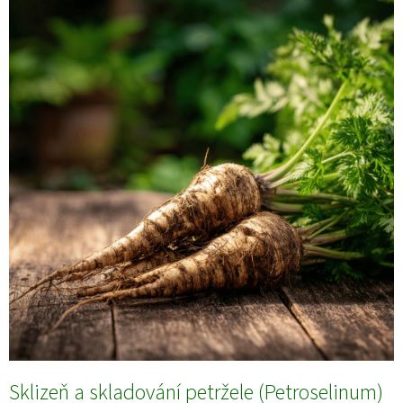
Sklizeň a skladování petržele (Petroselinum)