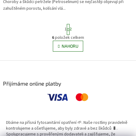
Choroby a škůdci petržele (Petroselinum) se nejčastěji objevují při
zahuštěném porostu, kolísání vlá...
S
1
2
t
r
6
položek celkem
O
á
v
NAHORU
n
l
k
á
o
v
Z
d
á
a
á
n
c
p
í
í
a
Přijímáme online platby
p
t
r
í
v
k
y
v
ý
Dbáme na přísná fytosanitární opatření 🌱. Naše rostliny pravidelně
p
kontrolujeme a ošetřujeme, aby byly zdravé a bez škůdců 🐛.
i
Spolupracujeme s prověřenými dodavateli a zajišťujeme, že