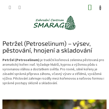
Přejít
NÁKUP
na
obsah
KOŠÍK
Petržel (Petroselinum) – výsev,
pěstování, hnojení a skladování
Petržel (Petroselinum)
je tradiční kořenová zelenina pěstovaná pro
aromatický kořen i nať. Vyžaduje hlubší, kyprou a výživnou půdu s
vyrovnanou vláhou a dostatkem světla. Pro rovné, silné kořeny je
zásadní správná příprava záhonu, včasný výsev a střídmá, vyvážená
výživa. Pěstování zahrnuje rozdíly mezi kořenovou a naťovou formou i
správné postupy sklizně a skladování.
V
ý