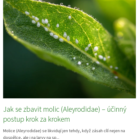
Jak se zbavit molic (Aleyrodidae) – účinný
postup krok za krokem
Molice (Aleyrodidae) se likvidují jen tehdy, když zásah cílí nejen na
dospělce, ale i na larvy na sp...