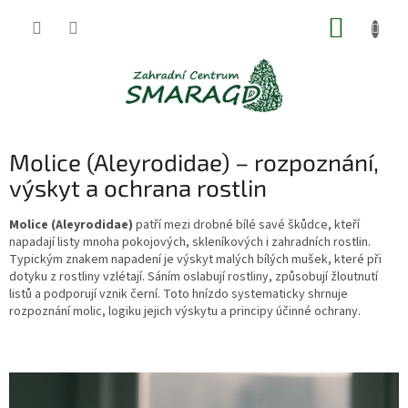
Přejít
NÁKUP
na
obsah
KOŠÍK
Molice (Aleyrodidae) – rozpoznání,
výskyt a ochrana rostlin
Molice (Aleyrodidae)
patří mezi drobné bílé savé škůdce, kteří
napadají listy mnoha pokojových, skleníkových i zahradních rostlin.
Typickým znakem napadení je výskyt malých bílých mušek, které při
dotyku z rostliny vzlétají. Sáním oslabují rostliny, způsobují žloutnutí
listů a podporují vznik černí. Toto hnízdo systematicky shrnuje
rozpoznání molic, logiku jejich výskytu a principy účinné ochrany.
V
ý