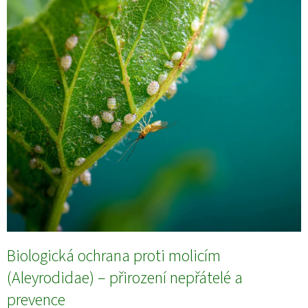
Biologická ochrana proti molicím
(Aleyrodidae) – přirození nepřátelé a
prevence