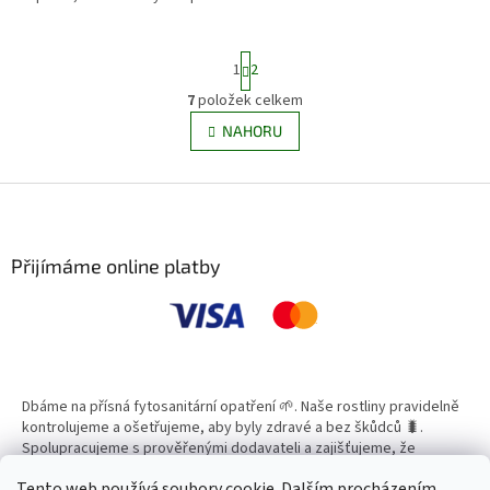
S
1
2
t
r
7
položek celkem
O
á
v
NAHORU
n
l
k
á
o
v
Z
d
á
a
á
n
c
p
í
í
a
Přijímáme online platby
p
t
r
í
v
k
y
v
ý
Dbáme na přísná fytosanitární opatření 🌱. Naše rostliny pravidelně
p
kontrolujeme a ošetřujeme, aby byly zdravé a bez škůdců 🐛.
i
Spolupracujeme s prověřenými dodavateli a zajišťujeme, že
s
všechny produkty splňují vysoké standardy kvality.
u
Tento web používá soubory cookie. Dalším procházením