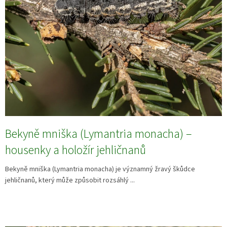
Bekyně mniška (Lymantria monacha) –
housenky a holožír jehličnanů
Bekyně mniška (Lymantria monacha) je významný žravý škůdce
jehličnanů, který může způsobit rozsáhlý ...