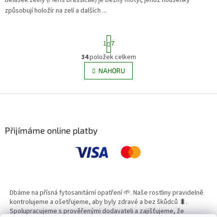
způsobují holožír na zelí a dalších ...
S
1
7
t
r
34
položek celkem
O
á
v
NAHORU
n
l
k
á
o
v
Z
d
á
a
á
n
c
p
í
í
a
Přijímáme online platby
p
t
r
í
v
k
y
v
ý
Dbáme na přísná fytosanitární opatření 🌱. Naše rostliny pravidelně
p
kontrolujeme a ošetřujeme, aby byly zdravé a bez škůdců 🐛.
i
Spolupracujeme s prověřenými dodavateli a zajišťujeme, že