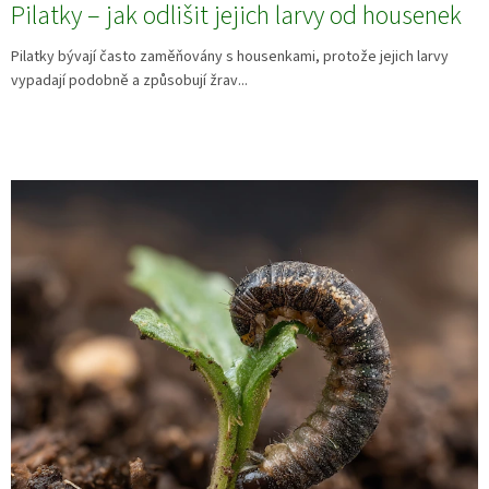
Pilatky – jak odlišit jejich larvy od housenek
Pilatky bývají často zaměňovány s housenkami, protože jejich larvy
vypadají podobně a způsobují žrav...