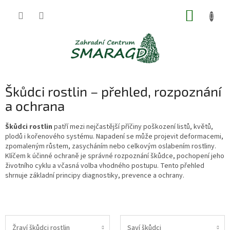
Přejít
NÁKUP
na
obsah
KOŠÍK
Škůdci rostlin – přehled, rozpoznání
a ochrana
Škůdci rostlin
patří mezi nejčastější příčiny poškození listů, květů,
plodů i kořenového systému. Napadení se může projevit deformacemi,
zpomaleným růstem, zasycháním nebo celkovým oslabením rostliny.
Klíčem k účinné ochraně je správné rozpoznání škůdce, pochopení jeho
životního cyklu a včasná volba vhodného postupu. Tento přehled
shrnuje základní principy diagnostiky, prevence a ochrany.
Žraví škůdci rostlin
Saví škůdci