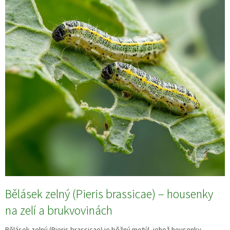
Bělásek zelný (Pieris brassicae) – housenky
na zelí a brukvovinách
Bělásek zelný (Pieris brassicae) je běžný motýl, jehož housenky