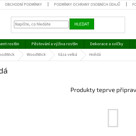
OBCHODNÍ PODMÍNKY
PODMÍNKY OCHRANY OSOBNÍCH ÚDAJŮ
F
HLEDAT
ent rostlin
Pěstování a výživa rostlin
Dekorace a svíčky
oodWick
WoodWick
Váza velká
Hnědá
dá
Produkty teprve připra