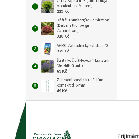
Zerav západní 'Mirjam' (Thuja
occidentalis 'Mirjam')
225 Kč
Dřišťál Thunbergův 'Admiration'
(Berberis thunbergii
'Admiration')
310 Kč
AGRO Zahradnický substrát 70L
229 Kč
Šanta kočičí (Nepeta × faassenii
‘Six Hills Giant’)
69 Kč
Zahradní spirála k rajčatům -
komaxit tl. 6 mm
49 Kč
Z
á
p
a
t
Přijímám
í