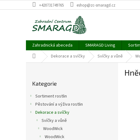
Přejít
+420731749765
eshop@zc-smaragd.cz
na
obsah
Zahradnická abeceda
SMARAGD Living
Sortim
Domů
Dekorace a svíčky
Svíčky a vůně
W
P
Hně
o
Přeskočit
s
Kategorie
kategorie
t
r
Sortiment rostlin
a
Pěstování a výživa rostlin
n
Dekorace a svíčky
n
í
Svíčky a vůně
p
WoodWick
a
WoodWick