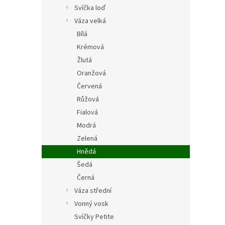
n
Svíčka loď
e
Váza velká
l
Bílá
Krémová
Žlutá
Oranžová
Červená
Růžová
Fialová
Modrá
Zelená
Hnědá
Šedá
Černá
Váza střední
Vonný vosk
Svíčky Petite