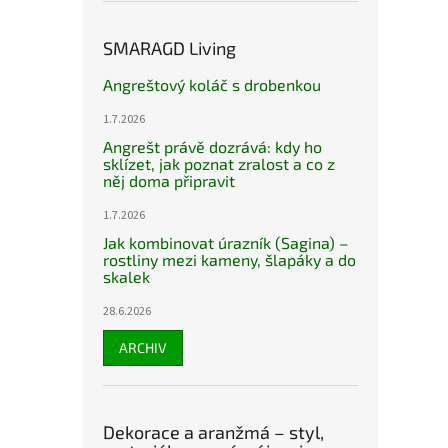
SMARAGD Living
Angreštový koláč s drobenkou
1.7.2026
Angrešt právě dozrává: kdy ho
sklízet, jak poznat zralost a co z
něj doma připravit
1.7.2026
Jak kombinovat úrazník (Sagina) –
rostliny mezi kameny, šlapáky a do
skalek
28.6.2026
ARCHIV
Dekorace a aranžmá – styl,