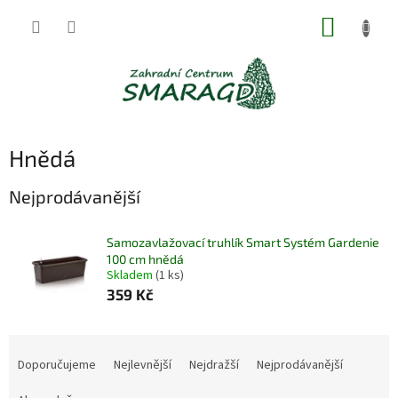
Přejít
NÁKUP
na
obsah
KOŠÍK
Hnědá
Nejprodávanější
Samozavlažovací truhlík Smart Systém Gardenie
100 cm hnědá
Skladem
(1 ks)
359 Kč
Ř
a
Doporučujeme
Nejlevnější
Nejdražší
Nejprodávanější
z