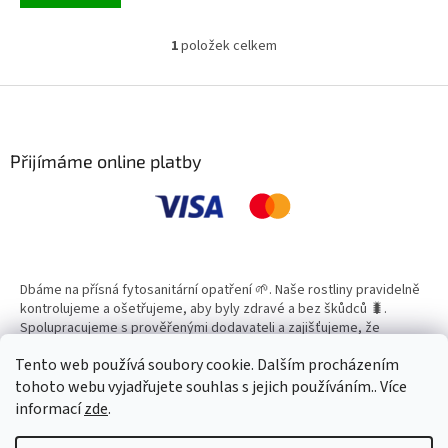
1
položek celkem
O
v
l
Z
á
á
d
p
a
a
Přijímáme online platby
c
t
í
í
p
r
v
k
y
Dbáme na přísná fytosanitární opatření 🌱. Naše rostliny pravidelně
v
kontrolujeme a ošetřujeme, aby byly zdravé a bez škůdců 🐛.
ý
Spolupracujeme s prověřenými dodavateli a zajišťujeme, že
p
všechny produkty splňují vysoké standardy kvality.
i
Tento web používá soubory cookie. Dalším procházením
s
tohoto webu vyjadřujete souhlas s jejich používáním.. Více
u
informací
zde
.
Vytvořil Shoptet