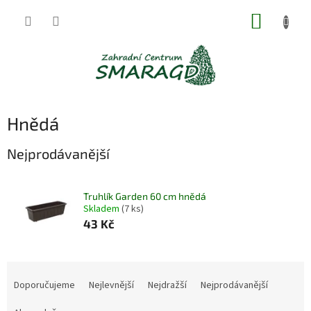
Přejít
NÁKUP
na
obsah
KOŠÍK
Hnědá
Nejprodávanější
Truhlík Garden 60 cm hnědá
Skladem
(7 ks)
43 Kč
Ř
a
Doporučujeme
Nejlevnější
Nejdražší
Nejprodávanější
z