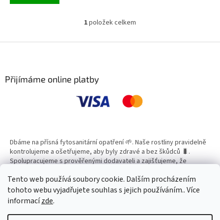
1
položek celkem
O
v
l
Z
á
á
d
p
a
a
Přijímáme online platby
c
t
í
í
p
r
v
k
y
Dbáme na přísná fytosanitární opatření 🌱. Naše rostliny pravidelně
v
kontrolujeme a ošetřujeme, aby byly zdravé a bez škůdců 🐛.
ý
Spolupracujeme s prověřenými dodavateli a zajišťujeme, že
p
všechny produkty splňují vysoké standardy kvality.
i
Tento web používá soubory cookie. Dalším procházením
s
tohoto webu vyjadřujete souhlas s jejich používáním.. Více
u
informací
zde
.
Vytvořil Shoptet