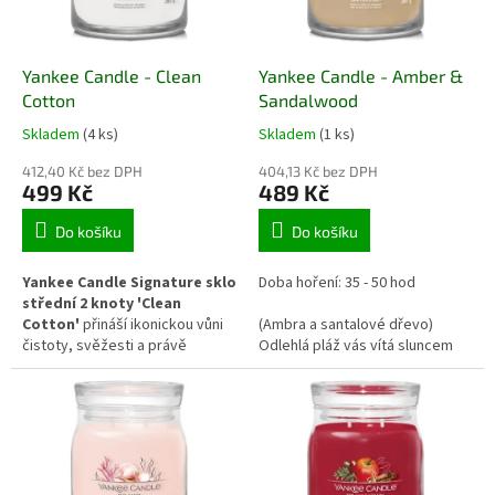
p
r
o
d
Yankee Candle - Clean
Yankee Candle - Amber &
u
Cotton
Sandalwood
k
Skladem
(4 ks)
Skladem
(1 ks)
t
ů
412,40 Kč bez DPH
404,13 Kč bez DPH
499 Kč
489 Kč
Do košíku
Do košíku
Yankee Candle Signature sklo
Doba hoření: 35 - 50 hod
střední 2 knoty 'Clean
Cotton'
přináší ikonickou vůni
(Ambra a santalové dřevo)
čistoty, svěžesti a právě
Odlehlá pláž vás vítá sluncem
vypraného prádla. Kombinuje
prohřátým pískem a relaxačními
tóny bílých květů, citronu a
vůněmi naplaveného dřeva,
lehkého dřeva, které vytvářejí
kardamonu a ambry.
pocit vzdušnosti a klidu. Dva
knoty zajišťují rovnoměrné
hoření a plné uvolnění vůně v
prostoru.