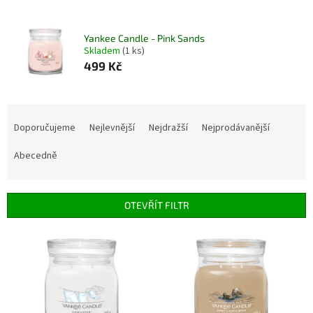
Yankee Candle - Pink Sands
Skladem
(1 ks)
499 Kč
Ř
a
Doporučujeme
Nejlevnější
Nejdražší
Nejprodávanější
z
e
Abecedně
n
í
p
OTEVŘÍT FILTR
r
o
V
d
ý
u
p
k
i
t
s
ů