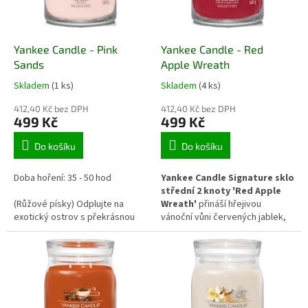
Yankee Candle - Pink
Yankee Candle - Red
Sands
Apple Wreath
Skladem
(1 ks)
Skladem
(4 ks)
412,40 Kč bez DPH
412,40 Kč bez DPH
499 Kč
499 Kč
Do košíku
Do košíku
Doba hoření: 35 - 50 hod
Yankee Candle Signature sklo
střední 2 knoty 'Red Apple
(Růžové písky) Odplujte na
Wreath'
přináší hřejivou
exotický ostrov s překrásnou
vánoční vůni červených jablek,
směsí svěžích a zářivých
skořice a jmelí. Ideální pro zimní
citrusů, sladkých květinových
období, kdy naplní domov
tónů a kořeněnou vanilkou.
pocitem klidu a sváteční
Osvěžující, jemná a žensky
atmosféry. Dva knoty zaručí
delikátní vůně.
rovnoměrné hoření a silnější
rozptýlení vůně v prostoru.