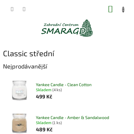
Přejít
NÁKUP
na
obsah
KOŠÍK
Classic střední
Nejprodávanější
Yankee Candle - Clean Cotton
Skladem
(4 ks)
499 Kč
Yankee Candle - Amber & Sandalwood
Skladem
(1 ks)
489 Kč