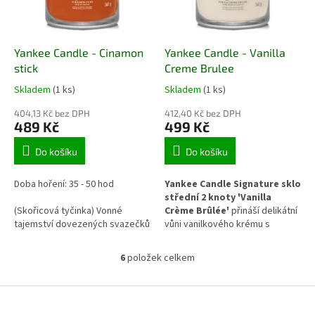
Yankee Candle - Cinamon
Yankee Candle - Vanilla
stick
Creme Brulee
Skladem
(1 ks)
Skladem
(1 ks)
404,13 Kč bez DPH
412,40 Kč bez DPH
489 Kč
499 Kč
Do košíku
Do košíku
Doba hoření: 35 - 50 hod
Yankee Candle Signature sklo
střední 2 knoty 'Vanilla
(Skořicová tyčinka) Vonné
Crème Brûlée'
přináší delikátní
tajemství dovezených svazečků
vůni vanilkového krému s
skořice s hřebíčkem.
karamelem a lehce opáleným
cukrem. Dva knoty zajišťují
6
položek celkem
O
rovnoměrné hoření a intenzivní
v
rozptýlení vůně v prostoru.
l
Z
Skleněná nádoba v kolekci
á
Signature doplní interiér
á