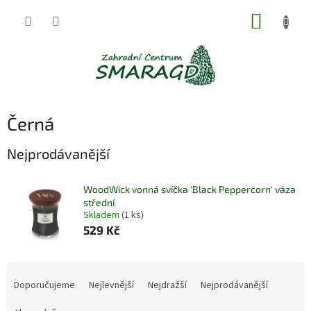
Přejít
NÁKUP
na
obsah
KOŠÍK
Černá
Nejprodávanější
WoodWick vonná svíčka 'Black Peppercorn' váza
střední
Skladem
(1 ks)
529 Kč
Ř
a
Doporučujeme
Nejlevnější
Nejdražší
Nejprodávanější
z