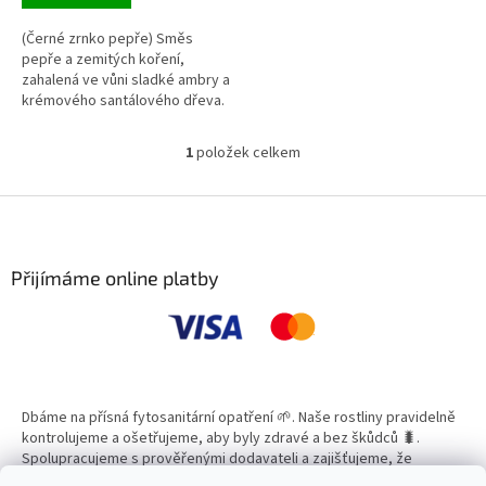
(Černé zrnko pepře) Směs
pepře a zemitých koření,
zahalená ve vůni sladké ambry a
krémového santálového dřeva.
Doba hoření: 55-65 hodin
1
položek celkem
O
v
Hmotnost 275 g.
l
Z
á
á
d
p
a
a
Přijímáme online platby
c
t
í
í
p
r
v
k
y
Dbáme na přísná fytosanitární opatření 🌱. Naše rostliny pravidelně
v
kontrolujeme a ošetřujeme, aby byly zdravé a bez škůdců 🐛.
ý
Spolupracujeme s prověřenými dodavateli a zajišťujeme, že
p
všechny produkty splňují vysoké standardy kvality.