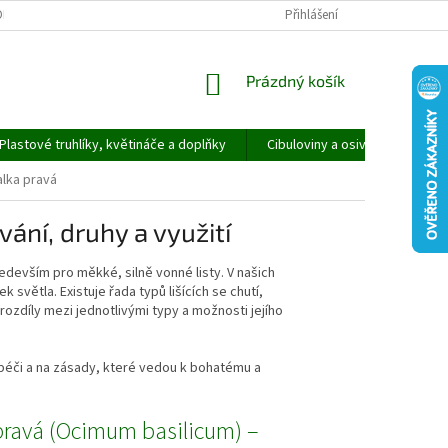
ORMULÁŘ PRO UPLATNĚNÍ REKLAMACE
REKLAMAČNÍ ŘÁD
Přihlášení
NÁKUPNÍ
Prázdný košík
KOŠÍK
Plastové truhlíky, květináče a doplňky
Cibuloviny a osivo
Speci
lka pravá
ání, druhy a využití
edevším pro měkké, silně vonné listy. V našich
 světla. Existuje řada typů lišících se chutí,
rozdíly mezi jednotlivými typy a možnosti jejího
a péči a na zásady, které vedou k bohatému a
pravá (Ocimum basilicum) –