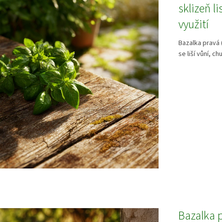
sklizeň l
využití
Bazalka pravá 
se liší vůní, chu
Bazalka 