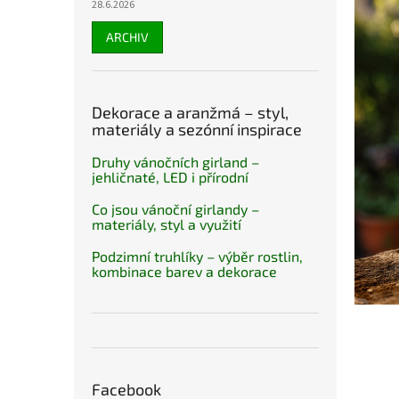
28.6.2026
ARCHIV
Dekorace a aranžmá – styl,
materiály a sezónní inspirace
Druhy vánočních girland –
jehličnaté, LED i přírodní
Co jsou vánoční girlandy –
materiály, styl a využití
Podzimní truhlíky – výběr rostlin,
kombinace barev a dekorace
Facebook