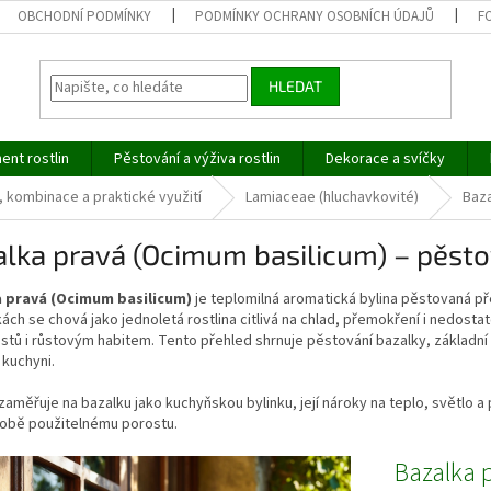
OBCHODNÍ PODMÍNKY
PODMÍNKY OCHRANY OSOBNÍCH ÚDAJŮ
F
HLEDAT
ent rostlin
Pěstování a výživa rostlin
Dekorace a svíčky
, kombinace a praktické využití
Lamiaceae (hluchavkovité)
Baza
lka pravá (Ocimum basilicum) – pěstov
 pravá (Ocimum basilicum)
je teplomilná aromatická bylina pěstovaná př
ch se chová jako jednoletá rostlina citlivá na chlad, přemokření i nedostatek
istů i růstovým habitem. Tento přehled shrnuje pěstování bazalky, základní 
 kuchyni.
zaměřuje na bazalku jako kuchyňskou bylinku, její nároky na teplo, světlo 
obě použitelnému porostu.
Bazalka 