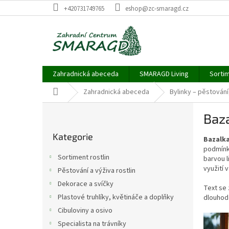
Přejít
+420731749765
eshop@zc-smaragd.cz
na
obsah
Zahradnická abeceda
SMARAGD Living
Sortim
Domů
Zahradnická abeceda
Bylinky – pěstování
P
Baza
o
Přeskočit
s
Kategorie
kategorie
Bazalka
t
podmínká
r
Sortiment rostlin
barvou l
a
využití v
Pěstování a výživa rostlin
n
Dekorace a svíčky
n
Text se 
í
Plastové truhlíky, květináče a doplňky
dlouhod
p
Cibuloviny a osivo
V
a
Specialista na trávníky
ý