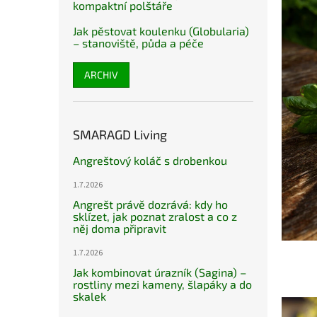
kompaktní polštáře
Jak pěstovat koulenku (Globularia)
– stanoviště, půda a péče
ARCHIV
SMARAGD Living
Angreštový koláč s drobenkou
1.7.2026
Angrešt právě dozrává: kdy ho
sklízet, jak poznat zralost a co z
něj doma připravit
1.7.2026
Jak kombinovat úrazník (Sagina) –
rostliny mezi kameny, šlapáky a do
skalek