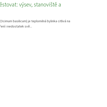
ěstovat: výsev, stanoviště a
(Ocimum basilicum) je teplomilná bylinka citlivá na
ení i nedostatek svě...