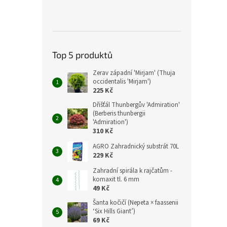
Top 5 produktů
Zerav západní 'Mirjam' (Thuja
occidentalis 'Mirjam')
225 Kč
Dřišťál Thunbergův 'Admiration'
(Berberis thunbergii
'Admiration')
310 Kč
AGRO Zahradnický substrát 70L
229 Kč
Zahradní spirála k rajčatům -
komaxit tl. 6 mm
49 Kč
Šanta kočičí (Nepeta × faassenii
‘Six Hills Giant’)
69 Kč