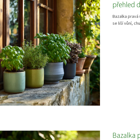
přehled d
Bazalka pravá 
se liší vůní, chu
Bazalka 