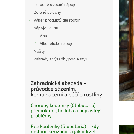
n
Lahodné ovocné nápoje
p
e
i
Zelené střechy
l
s
Výběr produktů dle rostlin
č
Nápoje - ALN0
l
Vína
á
Alkoholické nápoje
n
Mošty
k
ů
Zahrady a výsadby podle stylu
Zahradnická abeceda –
průvodce sázením,
kombinacemi a péčí o rostliny
Choroby koulenky (Globularia) –
přemokření, hniloba a nejčastější
problémy
Řez koulenky (Globularia) – kdy
rostlinu seříznout a jak udržet