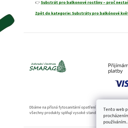
👉
Substrát pro balkonové rostliny – proč nesta
Zpět do kategorie: Substráty pro balkónové kvě
Z
á
p
a
t
Přijímám
í
platby
Dbáme na přísná fytosanitární opatření 🌱. Naše rostliny
Tento web po
všechny produkty splňují vysoké standardy kvality.
procházením 
používáním..