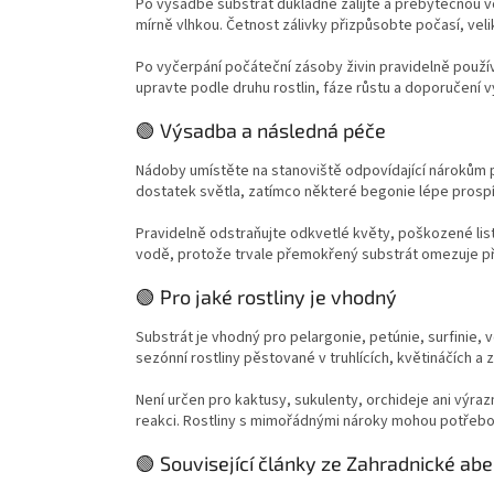
Po výsadbě substrát důkladně zalijte a přebytečnou
mírně vlhkou. Četnost zálivky přizpůsobte počasí, veli
Po vyčerpání počáteční zásoby živin pravidelně použí
upravte podle druhu rostlin, fáze růstu a doporučení v
🟢 Výsadba a následná péče
Nádoby umístěte na stanoviště odpovídající nárokům pě
dostatek světla, zatímco některé begonie lépe prospív
Pravidelně odstraňujte odkvetlé květy, poškozené lis
vodě, protože trvale přemokřený substrát omezuje pří
🟢 Pro jaké rostliny je vhodný
Substrát je vhodný pro pelargonie, petúnie, surfinie,
sezónní rostliny pěstované v truhlících, květináčích 
Není určen pro kaktusy, sukulenty, orchideje ani výraz
reakci. Rostliny s mimořádnými nároky mohou potřebo
🟢 Související články ze Zahradnické ab