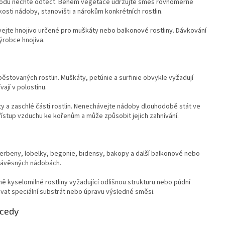
 vodu nechte odtéct. Během vegetace udržujte směs rovnoměrně
kosti nádoby, stanovišti a nárokům konkrétních rostlin.
vejte hnojivo určené pro muškáty nebo balkonové rostliny. Dávkování
ýrobce hnojiva.
stovaných rostlin. Muškáty, petúnie a surfinie obvykle vyžadují
ají v polostínu.
ty a zaschlé části rostlin. Nenechávejte nádoby dlouhodobě stát ve
stup vzduchu ke kořenům a může způsobit jejich zahnívání.
 verbeny, lobelky, begonie, bidensy, bakopy a další balkonové nebo
a závěsných nádobách.
ně kyselomilné rostliny vyžadující odlišnou strukturu nebo půdní
vat speciální substrát nebo úpravu výsledné směsi.
ecedy