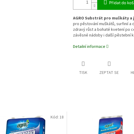
Přidat do koš
AGRO Substrát pro muškáty a j
pro pěstování muškátů, surfinií a 
zdravý růst a bohaté kvetení po c
závěsné nádoby i další pěstební k
Detailní informace
TISK
ZEPTAT SE
H
Kód:
18