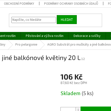
OBCHODNÍ PODMÍNKY
PODMÍNKY OCHRANY OSOBNÍCH ÚDAJŮ
F
HLEDAT
ent rostlin
Pěstování a výživa rostlin
Dekorace a svíčky
liny
Pro pelargonie
AGRO Substrát pro muškáty a jiné balkónov
jiné balkónové květiny 20 L
12
106 Kč
87,60 Kč bez DPH
Měrná
Skladem
(5 ks)
cena: