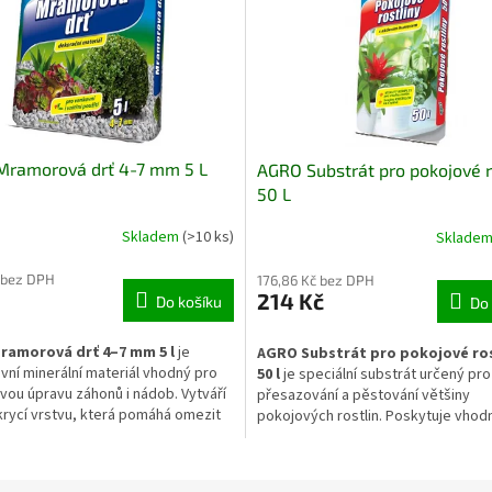
ramorová drť 4-7 mm 5 L
AGRO Substrát pro pokojové r
50 L
Skladem
(>10 ks)
Sklade
 bez DPH
176,86 Kč bez DPH
214 Kč
Do košíku
Do 
amorová drť 4–7 mm 5 l
je
AGRO Substrát pro pokojové ros
vní minerální materiál vhodný pro
50 l
je speciální substrát určený pro
ou úpravu záhonů i nádob. Vytváří
přesazování a pěstování většiny
 krycí vrstvu, která pomáhá omezit
pokojových rostlin. Poskytuje vhod
velů, snižuje odpařování vody a
podmínky pro zakořenění, zdravý rů
 dodává výsadbám čistý a
dlouhodobou vitalitu. Je vhodný pr
ý vzhled. Uplatní se u trvalek, keřů
i kvetoucí pokojové rostliny pěstov