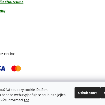
čí běžná zemina
tiny
e online
 pravidelně kontrolujeme a ošetřujeme, aby byly zdravé a bez škůdců 🐛. S
užívá soubory cookie. Dalším
Odmítnout
tohoto webu vyjadřujete souhlas s jejich
 Více informací
zde
.