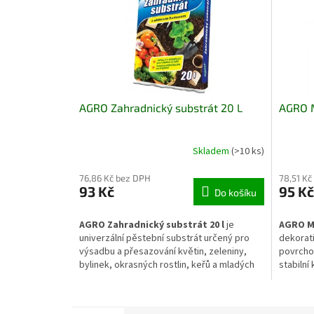
AGRO Zahradnický substrát 20 L
AGRO M
Skladem
(>10 ks)
76,86 Kč bez DPH
78,51 Kč
93 Kč
95 Kč
Do košíku
AGRO Zahradnický substrát 20 l
je
AGRO Mr
univerzální pěstební substrát určený pro
dekorati
výsadbu a přesazování květin, zeleniny,
povrchov
bylinek, okrasných rostlin, keřů a mladých
stabilní
dřevin. Vyvážené složení podporuje
růst ple
zakořenění, zdravý růst a vytváří vhodný
zároveň
poměr mezi zadržováním vláhy a
přehledn