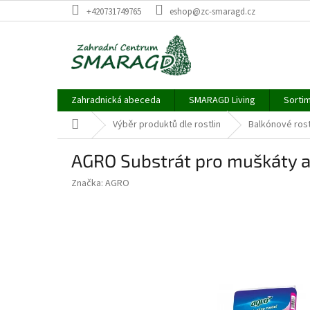
Přejít
+420731749765
eshop@zc-smaragd.cz
na
obsah
Zahradnická abeceda
SMARAGD Living
Sortim
Domů
Výběr produktů dle rostlin
Balkónové rost
AGRO Substrát pro muškáty a 
Značka:
AGRO