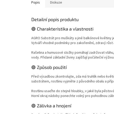
provzdušněním kořenového prostoru.
i v mode
Popis
Diskuze
Substrát je vhodný pro použití na záhonech,
ve sklenících, truhlících, květináčích i
dalších pěstebních nádobách.
Detailní popis produktu
🟢 Charakteristika a vlastnosti
AGRO Substrát pro muškáty a jiné balkónové květiny je
Vytváří vhodné podmínky pro zakořenění, zdravý růst a
Rašelina a humusové složky pomáhají zadržovat vláh
vody. Přidané základní živiny zajišťují počáteční výživ
🟢 Způsob použití
Před výsadbou zkontrolujte, zda má truhlík nebo kvě
substrátem, rostlinu vyjměte z původního obalu a př
Rostlinu usaďte do stejné hloubky, v jaké byla pěstov
Horní okraj nádoby ponechte volný pro pohodlnou záli
🟢 Zálivka a hnojení