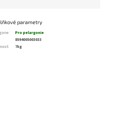
lňkové parametry
gorie
:
Pro pelargonie
8594005003033
nost
:
7kg