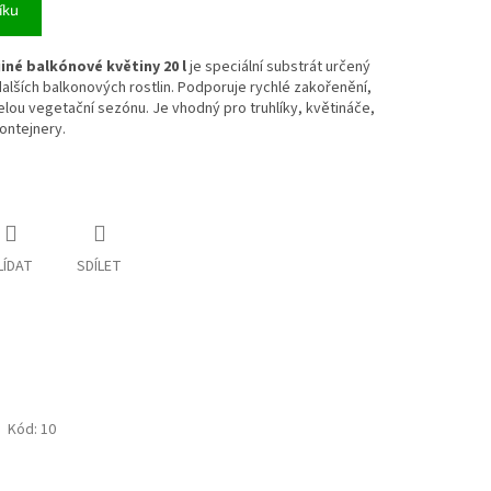
íku
iné balkónové květiny 20 l
je speciální substrát určený
dalších balkonových rostlin. Podporuje rychlé zakořenění,
elou vegetační sezónu. Je vhodný pro truhlíky, květináče,
ontejnery.
LÍDAT
SDÍLET
Kód:
10