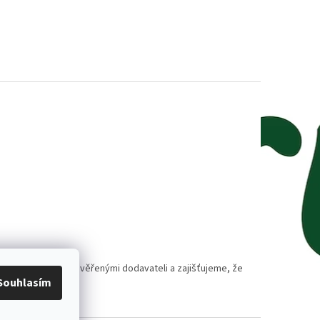
polupracujeme s prověřenými dodavateli a zajišťujeme, že
Souhlasím