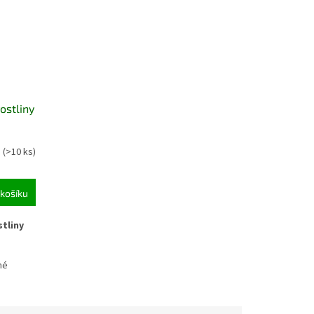
ostliny
m
(>10 ks)
košíku
tliny
né
st a
o zelené
ané v