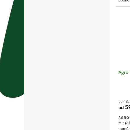
poškoz
omezov
dalších
Vhodný
ovocný
výsad
Agro 
od 48,
5
od
AGRO 
minerá
poměre