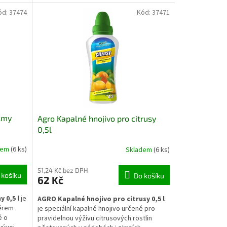
tové
Pomáhá stabilizovat růst po výsadbě a
 během
přispívá k vytvoření silného základu pro
ód:
37474
Kód:
37471
litérní
další vegetační vývoj zeleniny, ovocných
stromů, okrasných rostlin i jehličnanů.
lmy
Agro Kapalné hnojivo pro citrusy
0,5l
dem
(6 ks)
Skladem
(6 ks)
51,24 Kč bez DPH
 košíku
Do košíku
62 Kč
 0,5 l
je
AGRO Kapalné hnojivo pro citrusy 0,5 l
měrem
je speciální kapalné hnojivo určené pro
é o
pravidelnou výživu citrusových rostlin