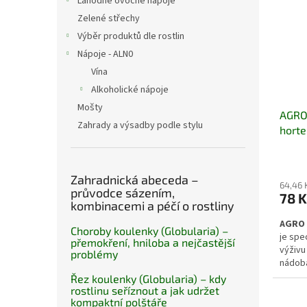
Lahodné ovocné nápoje
stabil
Zelené střechy
kompo
Výběr produktů dle rostlin
Nápoje - ALN0
Vína
Alkoholické nápoje
Mošty
AGRO 
Zahrady a výsadby podle stylu
horte
Zahradnická abeceda –
64,46 
průvodce sázením,
78 K
kombinacemi a péčí o rostliny
AGRO 
Choroby koulenky (Globularia) –
je spe
přemokření, hniloba a nejčastější
výživu
problémy
nádobá
podpor
Řez koulenky (Globularia) – kdy
výhonů
rostlinu seříznout a jak udržet
květů.
kompaktní polštáře