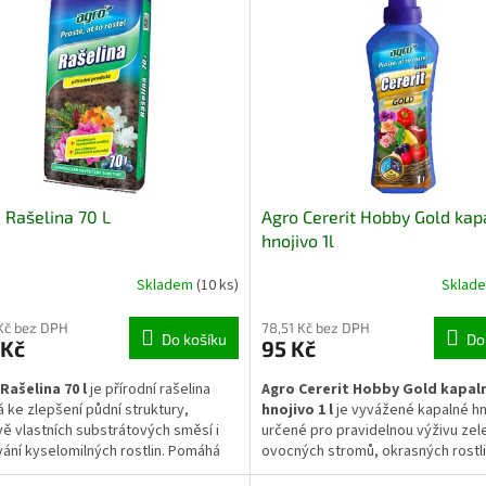
vých rostlin.
během vegetace.
Rašelina 70 L
Agro Cererit Hobby Gold kap
hnojivo 1l
Skladem
(10 ks)
Sklad
 Kč bez DPH
78,51 Kč bez DPH
Do košíku
Do
 Kč
95 Kč
ašelina 70 l
je přírodní rašelina
Agro Cererit Hobby Gold kapal
 ke zlepšení půdní struktury,
hnojivo 1 l
je vyvážené kapalné hn
vě vlastních substrátových směsí i
určené pro pravidelnou výživu zel
ání kyselomilných rostlin. Pomáhá
ovocných stromů, okrasných rostli
vat vláhu, podporuje rozvoj
jehličnanů. Dodává rychle dostupné