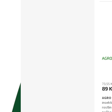
Pomáhá
přispí
další 
stromů
AGRO 
73,55 
89 
AGRO 
insekt
rostli