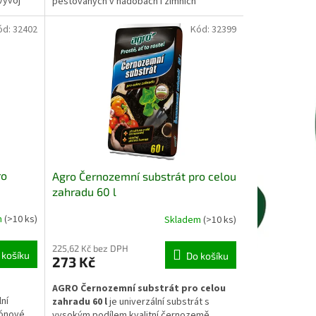
vývoj
pěstovaných v nádobách i zimních
 listů a
zahradách. Obsahuje vyvážené živiny a
ích
stopové prvky podporující zdravý růst,
ód:
32402
Kód:
32399
stabilní tvorbu poupat a kvalitní vývoj
plodů.
ro
Agro Černozemní substrát pro celou
zahradu 60 l
m
(>10 ks)
Skladem
(>10 ks)
225,62 Kč bez DPH
 košíku
Do košíku
273 Kč
AGRO Černozemní substrát pro celou
lní
zahradu 60 l
je univerzální substrát s
kónové
vysokým podílem kvalitní černozemě