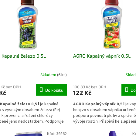
Kapalné železo 0,5L
AGRO Kapalný vápník 0,5L
Skladem
(6 ks)
Skla
 Kč bez DPH
100,83 Kč bez DPH
Do košíku
Do
Kč
122 Kč
Kapalné železo 0,5 l
je kapalné
AGRO Kapalný vápník 0,5 l
je ka
o s vysokým obsahem železa (Fe)
hnojivo s obsahem vápníku určené
 k prevenci a řešení chlorózy
podporu pevnosti pletiv a správn
bené jeho nedostatkem. Podporuje
vývoje rostlin. Přispívá ke zlepšení
ou fotosyntézu, intenzivní vybarvení
transportu živin, omezuje fyziolog
 celkovou vitalitu zahradních i
poruchy plodů a podporuje stabilní
Kód:
39862
K