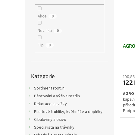
i
r
n
s
o
e
p
d
l
Akce
0
r
u
o
k
Novinka
0
d
t
u
ů
Tip
0
AGRO 
k
t
ů
Přeskočit
Kategorie
kategorie
100,83
122 
Sortiment rostlin
AGRO 
Pěstování a výživa rostlin
kapaln
Dekorace a svíčky
přírod
Podpor
Plastové truhlíky, květináče a doplňky
rozkla
Cibuloviny a osivo
domácn
Specialista na trávníky
nebo v
Zkracu