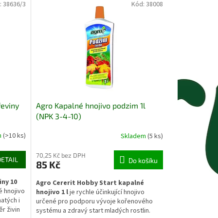
ou
dostupné živiny, které podporují zdravý
:
38636/3
Kód:
38008
stlin
růst, tvorbu pevných výhonů a intenzivní,
dlouhodobé kvetení během vegetace.
řeviny
Agro Kapalné hnojivo podzim 1l
(NPK 3-4-10)
m
(>10 ks)
Skladem
(5 ks)
70,25 Kč bez DPH
DETAIL
Do košíku
85 Kč
iny 10
Agro Cererit Hobby Start kapalné
é hnojivo
hnojivo 1 l
je rychle účinkující hnojivo
atých i
určené pro podporu vývoje kořenového
r živin
systému a zdravý start mladých rostlin.