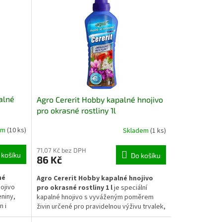
alné
Agro Cererit Hobby kapalné hnojivo
pro okrasné rostliny 1l
em
(10 ks)
Skladem
(1 ks)
71,07 Kč bez DPH
 košíku
Do košíku
86 Kč
né
Agro Cererit Hobby kapalné hnojivo
ojivo
pro okrasné rostliny 1 l
je speciální
eniny,
kapalné hnojivo s vyváženým poměrem
n i
živin určené pro pravidelnou výživu trvalek,
 živiny,
keřů a kvetoucích druhů. Dodává rychle