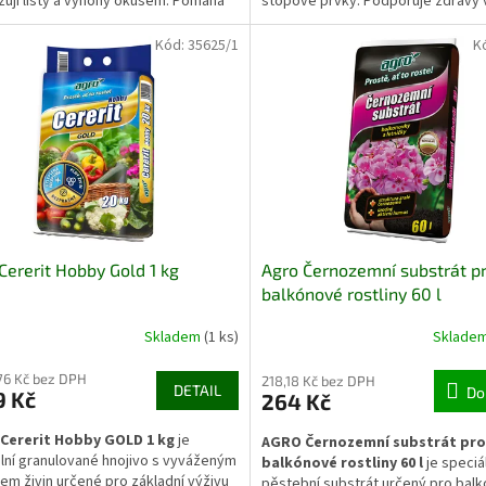
ují listy a výhony okusem. Pomáhá
stopové prvky. Podporuje zdravý 
at výskyt housenek, brouků a
kořenového systému, růst pevných
 škůdců a brání jejich dalšímu šíření.
sytě zelené zbarvení palem a dalš
Kód:
35625/1
K
 je pro použití na zelenině,
exotických rostlin.
ch rostlinách i okrasných
bách.
Cererit Hobby Gold 1 kg
Agro Černozemní substrát p
balkónové rostliny 60 l
Skladem
(1 ks)
Sklade
76 Kč bez DPH
218,18 Kč bez DPH
DETAIL
Do
9 Kč
264 Kč
Cererit Hobby GOLD 1 kg
je
AGRO Černozemní substrát pro
lní granulované hnojivo s vyváženým
balkónové rostliny 60 l
je speciá
m živin určené pro základní výživu
pěstební substrát určený pro bal