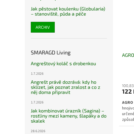
Jak pěstovat koulenku (Globularia)
– stanoviště, půda a péče
ARCHIV
SMARAGD Living
AGRO 
Angreštový koláč s drobenkou
1.7.2026
Angrešt právě dozrává: kdy ho
100,83
sklízet, jak poznat zralost a co z
122 
něj doma připravit
AGRO 
1.7.2026
hnojiv
Jak kombinovat úrazník (Sagina) –
určené
rostliny mezi kameny, šlapáky a do
způso
skalek
správn
listů a
28.6.2026