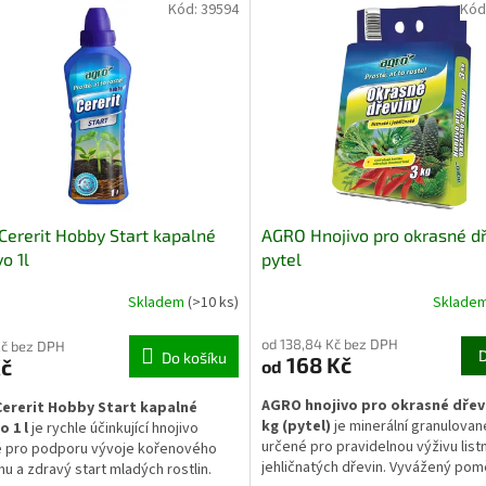
vého systému a vytváří vhodné
které podporují zdravý růst, pevn
Kód:
39594
Kód
edí pro borůvky, rododendrony,
stavbu pletiv a celkovou vitalitu ro
 hortenzie, vřesy i další rostliny se
během vegetace.
ickými nároky na půdní reakci.
Cererit Hobby Start kapalné
AGRO Hnojivo pro okrasné d
vo 1l
pytel
Skladem
(>10 ks)
Sklade
od 138,84 Kč bez DPH
Kč bez DPH
Do košíku
168 Kč
Kč
od
AGRO hnojivo pro okrasné dřev
Cererit Hobby Start kapalné
kg (pytel)
je minerální granulovan
o 1 l
je rychle účinkující hnojivo
určené pro pravidelnou výživu listn
 pro podporu vývoje kořenového
jehličnatých dřevin. Vyvážený pomě
u a zdravý start mladých rostlin.