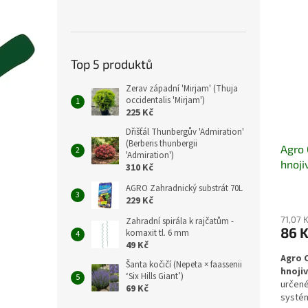
kořeno
prostř
azalky,
specif
Top 5 produktů
Zerav západní 'Mirjam' (Thuja
occidentalis 'Mirjam')
225 Kč
Dřišťál Thunbergův 'Admiration'
(Berberis thunbergii
Agro 
'Admiration')
hnoji
310 Kč
AGRO Zahradnický substrát 70L
229 Kč
71,07 
Zahradní spirála k rajčatům -
86 
komaxit tl. 6 mm
49 Kč
Agro 
Šanta kočičí (Nepeta × faassenii
hnojiv
‘Six Hills Giant’)
určené
69 Kč
systém