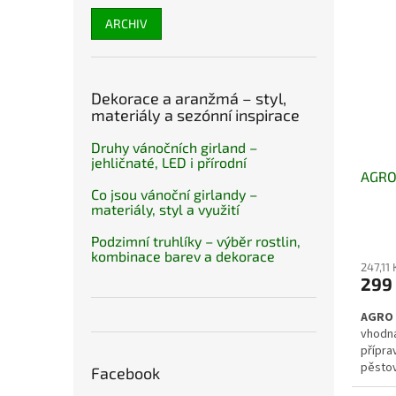
pokojo
ARCHIV
Dekorace a aranžmá – styl,
materiály a sezónní inspirace
Druhy vánočních girland –
jehličnaté, LED i přírodní
AGRO 
Co jsou vánoční girlandy –
materiály, styl a využití
Podzimní truhlíky – výběr rostlin,
kombinace barev a dekorace
247,11
299
AGRO R
vhodná
přípra
pěstov
Facebook
zadržo