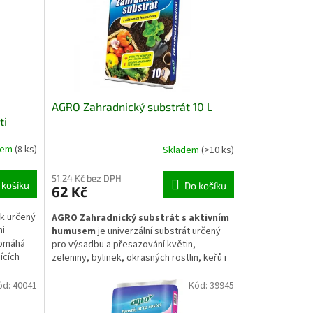
AGRO Zahradnický substrát 10 L
ti
dem
(8 ks)
Skladem
(>10 ks)
51,24 Kč bez DPH
 košíku
Do košíku
62 Kč
ek určený
AGRO Zahradnický substrát s aktivním
mi
humusem
je univerzální substrát určený
pomáhá
pro výsadbu a přesazování květin,
ících
zeleniny, bylinek, okrasných rostlin, keřů i
 širokou
mladých stromků. Aktivní humus podporuje
eniny,
zakořenění, zdravý růst a dlouhodobou
ód:
40041
Kód:
39945
n.
vitalitu rostlin. Substrát je vhodný pro
použití na záhonech, ve sklenících i v