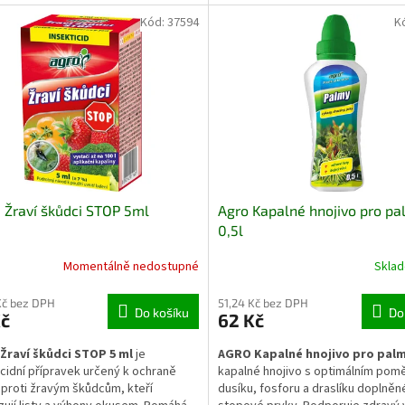
podporuje růst výhonů, tvorbu lis
 stabilizovat růst po výsadbě a
plochy a celkovou vitalitu rostlin
vá k vytvoření silného základu pro
Kód:
37594
K
vegetační sezóny. Vhodné je pro so
vegetační vývoj zeleniny, ovocných
stromy, keře i živé ploty.
, okrasných rostlin i jehličnanů.
Žraví škůdci STOP 5ml
Agro Kapalné hnojivo pro pa
0,5l
Momentálně nedostupné
Skla
Kč bez DPH
51,24 Kč bez DPH
Do košíku
Do
Kč
62 Kč
Žraví škůdci STOP 5 ml
je
AGRO Kapalné hnojivo pro palmy
icidní přípravek určený k ochraně
kapalné hnojivo s optimálním po
n proti žravým škůdcům, kteří
dusíku, fosforu a draslíku doplněn