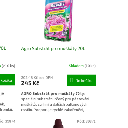
etace.
pěstebních nádobách.
70L
Agro Substrát pro muškáty 70L
m
(>10 ks)
Skladem
(10 ks)
202,48 Kč bez DPH
 košíku
Do košíku
245 Kč
je
AGRO Substrát pro muškáty 70 l
je
speciální substrát určený pro pěstování
nek,
muškátů, surfinií a dalších balkonových
stromků.
rostlin. Podporuje rychlé zakořenění,
 a je
zdravý růst a bohaté kvetení po celou
e
vegetační sezónu. Je vhodný pro truhlíky,
ód:
39874
Kód:
39871
.
květináče, závěsné nádoby i další pěstební