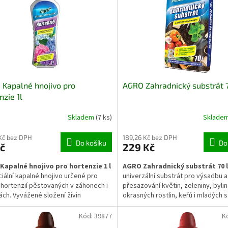
nímu a rovnoměrnému průběhu
nadzemní části rostlin během veg
stovacího procesu.
Kapalné hnojivo pro
AGRO Zahradnický substrát 
nzie 1l
Skladem
(7 ks)
Sklade
Kč bez DPH
189,26 Kč bez DPH
Do košíku
Do
č
229 Kč
Kapalné hnojivo pro hortenzie 1 l
AGRO Zahradnický substrát 70 l
ciální kapalné hnojivo určené pro
univerzální substrát pro výsadbu a
 hortenzií pěstovaných v záhonech i
přesazování květin, zeleniny, byli
ch. Vyvážené složení živin
okrasných rostlin, keřů i mladých 
uje zdravý růst, tvorbu silných
Podporuje zakořenění, zdravý růst
 a bohaté kvetení se sytými barvami
vhodný pro použití na záhonech, v
Kód:
39877
K
sklenících i v pěstebních nádobách