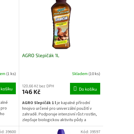
kontejnery.
AGRO Slepičák 1L
dem
(1 ks)
Skladem
(10 ks)
120,66 Kč bez DPH
 košíku
Do košíku
146 Kč
palné
AGRO Slepičák 1 l
je kapalné přírodní
 pro
hnojivo určené pro univerzální použití v
ého
zahradě. Podporuje intenzivní růst rostlin,
zlepšuje biologickou aktivitu půdy a
ické
přispívá k vyšší úrodnosti i celkové vitalitě
 růst
pěstovaných plodin.
ód:
39600
Kód:
39597