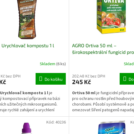
Urychlovač kompostu 1 l
AGRO Ortiva 50 ml –
širokospektrální fungicid pro
houbovým chorobám
Skladem
(6 ks)
Skla
 Kč bez DPH
202,48 Kč bez DPH
Do košíku
Do
Kč
245 Kč
Urychlovač kompostu 1 l
je
Ortiva 50 ml
je fungicidní příprav
ý kompostovací přípravek na bázi
pro ochranu rostlin před houbový
ních užitečných mikroorganismů.
chorobami. Působí systémově a 
uje rychlé zahájení a urychlení
omezovat šíření patogenů napadaj
du organických zbytků ze zahrady i
listy, stonky i plody. Používá se na
osti, jako je posečená tráva, listí
škálu zahradních rostlin včetně zel
Kód:
40236
K
ybraný kuchyňský bioodpad.
ovocných dřevin i okrasných rostli
je dobu zrání kompostu a napomáhá
Přípravek se aplikuje postřikem na