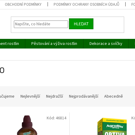
OBCHODNÍ PODMÍNKY
PODMÍNKY OCHRANY OSOBNÍCH ÚDAJŮ
F
HLEDAT
ent rostlin
Pěstování a výživa rostlin
Dekorace a svíčky
O
učujeme
Nejlevnější
Nejdražší
Nejprodávanější
Abecedně
Kód:
46814
K