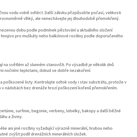
nou vodu volně odtéct. Další zálivku přizpůsobte počasí, velikosti
te rovnoměrně vlhký, ale nenechávejte jej dlouhodobě přemokřený.
mezenou dobu podle podmínek pěstování a aktuálního složení
e hnojivo pro muškáty nebo balkónové rostliny podle doporučeného
jí na světlém až slunném stanovišti. Po výsadbě je několik dnů
mi nočními teplotami, dokud se dobře nezakoření.
 poškozené listy. Kontrolujte odtok vody i stav substrátu, protože v
o v nádobách bez drenáže hrozí poškození kořenů přemokřením.
petúnie, surfinie, begonie, verbeny, lobelky, bakopy a další běžné
áhu a živiny.
lie ani jiné rostliny vyžadující výrazně minerální, hrubou nebo
né zvýšit podíl drenážních minerálních složek.