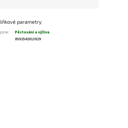
lňkové parametry
gorie
:
Pěstování a výživa
8592542013829