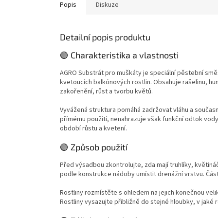
přesazování jednotlivých květináčů i
květináčí
Popis
Diskuze
doplnění substrátu.
nádobác
Detailní popis produktu
🟢 Charakteristika a vlastnosti
AGRO Substrát pro muškáty je speciální pěstební smě
kvetoucích balkónových rostlin. Obsahuje rašelinu, hu
zakořenění, růst a tvorbu květů.
Vyvážená struktura pomáhá zadržovat vláhu a současn
přímému použití, nenahrazuje však funkční odtok vody,
období růstu a kvetení.
🟢 Způsob použití
Před výsadbou zkontrolujte, zda mají truhlíky, květi
podle konstrukce nádoby umístit drenážní vrstvu. Část
Rostliny rozmístěte s ohledem na jejich konečnou vel
Rostliny vysazujte přibližně do stejné hloubky, v jaké 