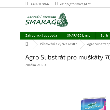
Přejít
+420731749765
eshop@zc-smaragd.cz
na
obsah
Zahradnická abeceda
SMARAGD Living
Sortim
Domů
Pěstování a výživa rostlin
Agro Substrát 
Agro Substrát pro muškáty 7
Značka:
AGRO