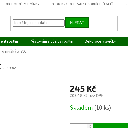
OBCHODNÍ PODMÍNKY
PODMÍNKY OCHRANY OSOBNÍCH ÚDAJŮ
F
HLEDAT
ent rostlin
Pěstování a výživa rostlin
Dekorace a svíčky
pro muškáty 70L
0L
39945
245 Kč
202,48 Kč bez DPH
Měrná
Skladem
(10 ks)
cena: