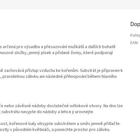
ch, truhlících i dalších interiérových
zahradní výsadby.
h.
Dop
Kate
EAN
:
s určená pro výsadbu a přesazování muškátů a dalších bohatě
musové složky, jemný písek a přidané živiny, které podporují
ě zachovává přístup vzduchu ke kořenům. Substrát je připraven k
 pravidelnou zálivku ani následné přihnojování během hlavního
náče nebo závěsné nádoby dostatečné odtokové otvory. Na dno lze
 substrátu nasypte do nádoby a lehce ji urovnejte.
ikost, kořenové baly obsypte substrátem a směs jemně přitlačte.
rostly v původním květináči, a ponechte prostor pro zálivku.