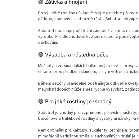
🟢 Zálivka a hnojení
Po výsadbě rostliny důkladně zalijte a nechte přebyteč
nádoby, stanovišti a intenzitě růstu. Substrát udržuj
Substrát obsahuje počáteční zásobu živin pouze na o
výrobku. Pro dlouhodobé kvetení následně používejt
dávkování.
🟢 Výsadba a následná péče
Muškáty a většina dalších balkónových rostlin prospíva
chraňte před prudkým sluncem, silným větrem a nízký
Během sezóny pravidelně odstraňujte odkvetlé květy a
malých nádobách může směs rychle vysychat, zatímc
🟢 Pro jaké rostliny je vhodný
Substrát je vhodný pro vzpřímené i převislé muškáty, 
balkónové a truhlíkové rostliny s vysokými nároky na vl
Není optimální pro kaktusy, sukulenty, orchideje, bromé
mimořádně vzdušnou směs. U suchomilných druhů je nut