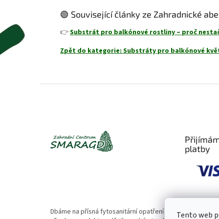
🟢 Související články ze Zahradnické ab
👉
Substrát pro balkónové rostliny – proč nesta
Zpět do kategorie: Substráty pro balkónové kvě
Z
á
p
a
t
Přijímám
í
platby
Dbáme na přísná fytosanitární opatření 🌱. Naše rostliny
Tento web po