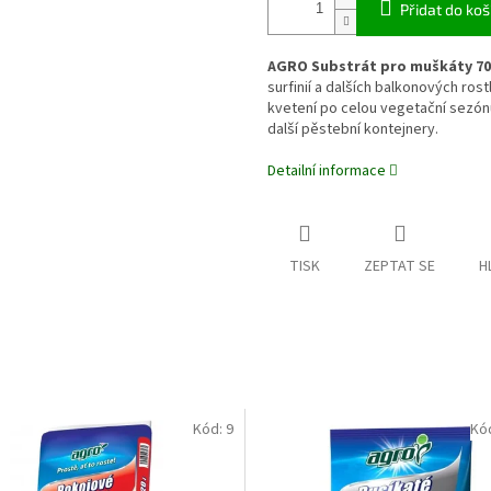
Přidat do koš
AGRO Substrát pro muškáty 70 
surfinií a dalších balkonových ros
kvetení po celou vegetační sezónu
další pěstební kontejnery.
Detailní informace
TISK
ZEPTAT SE
H
Kód:
9
Kó