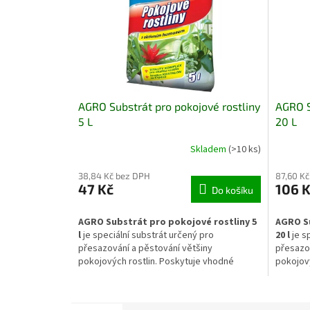
AGRO Substrát pro pokojové rostliny
AGRO S
5 L
20 L
Skladem
(>10 ks)
38,84 Kč bez DPH
87,60 K
47 Kč
106 
Do košíku
AGRO Substrát pro pokojové rostliny 5
AGRO Su
l
je speciální substrát určený pro
20 l
je s
přesazování a pěstování většiny
přesazov
pokojových rostlin. Poskytuje vhodné
pokojový
podmínky pro zakořenění, zdravý růst a
podmínky
dlouhodobou vitalitu. Praktické balení 5 l je
dlouhodo
ideální pro menší množství rostlin,
i kvetou