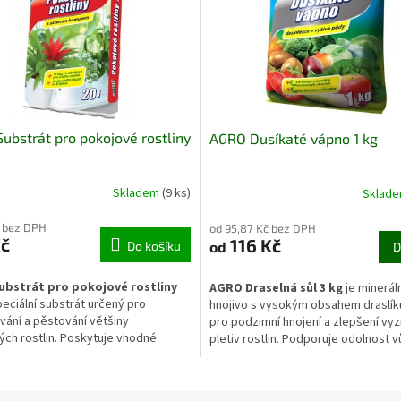
ubstrát pro pokojové rostliny
AGRO Dusíkaté vápno 1 kg
Skladem
(9 ks)
Sklad
č bez DPH
od 95,87 Kč bez DPH
Kč
116 Kč
od
Do košíku
D
bstrát pro pokojové rostliny
AGRO Draselná sůl 3 kg
je minerál
peciální substrát určený pro
hnojivo s vysokým obsahem draslík
ání a pěstování většiny
pro podzimní hnojení a zlepšení vyz
ch rostlin. Poskytuje vhodné
pletiv rostlin. Podporuje odolnost v
 pro zakořenění, zdravý růst a
mrazu, zpevnění buněčných stěn a l
bou vitalitu. Je vhodný pro zelené
vybarvení plodů i květů. Vhodné je
cí pokojové rostliny pěstované v
pro ovocné dřeviny, okrasné keře a