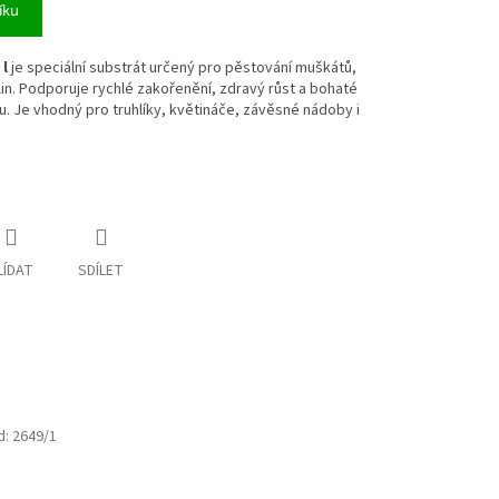
íku
l
je speciální substrát určený pro pěstování muškátů,
tlin. Podporuje rychlé zakořenění, zdravý růst a bohaté
. Je vhodný pro truhlíky, květináče, závěsné nádoby i
LÍDAT
SDÍLET
d:
2649/1