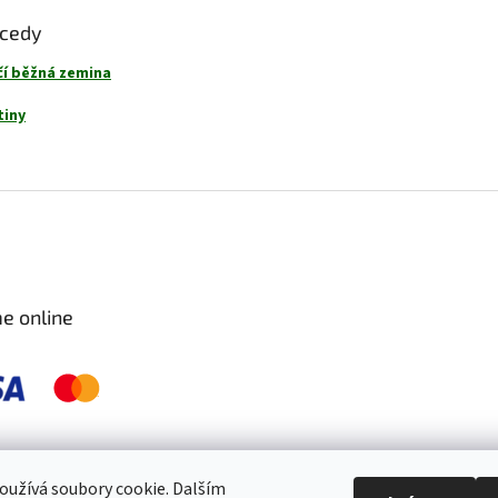
ecedy
čí běžná zemina
tiny
e online
 pravidelně kontrolujeme a ošetřujeme, aby byly zdravé a bez škůdců 🐛. S
užívá soubory cookie. Dalším