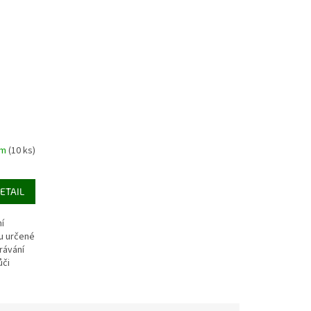
em
(10 ks)
ETAIL
ní
u určené
rávání
ůči
epší
 zejména
 další