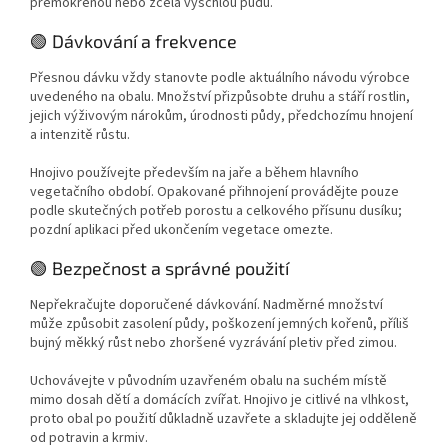
přemokřenou nebo zcela vyschlou půdu.
🟢 Dávkování a frekvence
Přesnou dávku vždy stanovte podle aktuálního návodu výrobce
uvedeného na obalu. Množství přizpůsobte druhu a stáří rostlin,
jejich výživovým nárokům, úrodnosti půdy, předchozímu hnojení
a intenzitě růstu.
Hnojivo používejte především na jaře a během hlavního
vegetačního období. Opakované přihnojení provádějte pouze
podle skutečných potřeb porostu a celkového přísunu dusíku;
pozdní aplikaci před ukončením vegetace omezte.
🟢 Bezpečnost a správné použití
Nepřekračujte doporučené dávkování. Nadměrné množství
může způsobit zasolení půdy, poškození jemných kořenů, příliš
bujný měkký růst nebo zhoršené vyzrávání pletiv před zimou.
Uchovávejte v původním uzavřeném obalu na suchém místě
mimo dosah dětí a domácích zvířat. Hnojivo je citlivé na vlhkost,
proto obal po použití důkladně uzavřete a skladujte jej odděleně
od potravin a krmiv.