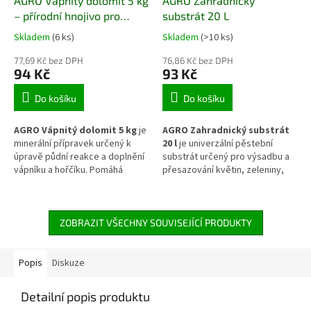
AGRO Vápnitý dolomit 5 kg
AGRO Zahradnický
– přírodní hnojivo pro
substrát 20 L
úpravu půdy
Skladem
(6 ks)
Skladem
(>10 ks)
77,69 Kč bez DPH
76,86 Kč bez DPH
94 Kč
93 Kč
Do košíku
Do košíku
AGRO Vápnitý dolomit 5 kg
je
AGRO Zahradnický substrát
minerální přípravek určený k
20 l
je univerzální pěstební
úpravě půdní reakce a doplnění
substrát určený pro výsadbu a
vápníku a hořčíku. Pomáhá
přesazování květin, zeleniny,
snižovat kyselost půdy,
bylinek, okrasných rostlin, keřů
zlepšuje její strukturu a
a mladých dřevin. Vyvážené
podporuje lepší využití živin
složení podporuje zakořenění,
rostlinami. Vhodný je pro
zdravý růst a vytváří vhodný
ZOBRAZIT VŠECHNY SOUVISEJÍCÍ PRODUKTY
pravidelnou údržbu zahradních
poměr mezi zadržováním vláhy
půd i při zakládání nových
a provzdušněním kořenového
záhonů.
prostoru. Substrát je vhodný
Popis
Diskuze
pro použití na záhonech, ve
sklenících, truhlících,
Detailní popis produktu
květináčích i dalších pěstebních