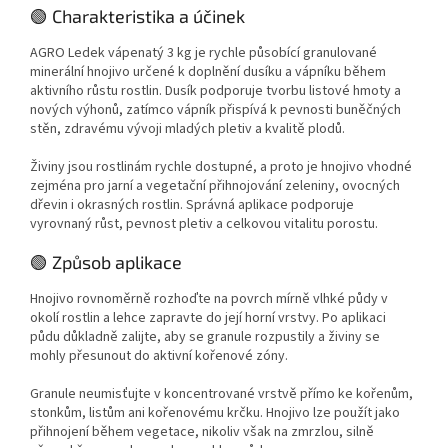
nádobách.
🟢 Charakteristika a účinek
AGRO Ledek vápenatý 3 kg je rychle působící granulované
minerální hnojivo určené k doplnění dusíku a vápníku během
aktivního růstu rostlin. Dusík podporuje tvorbu listové hmoty a
nových výhonů, zatímco vápník přispívá k pevnosti buněčných
stěn, zdravému vývoji mladých pletiv a kvalitě plodů.
Živiny jsou rostlinám rychle dostupné, a proto je hnojivo vhodné
zejména pro jarní a vegetační přihnojování zeleniny, ovocných
dřevin i okrasných rostlin. Správná aplikace podporuje
vyrovnaný růst, pevnost pletiv a celkovou vitalitu porostu.
🟢 Způsob aplikace
Hnojivo rovnoměrně rozhoďte na povrch mírně vlhké půdy v
okolí rostlin a lehce zapravte do její horní vrstvy. Po aplikaci
půdu důkladně zalijte, aby se granule rozpustily a živiny se
mohly přesunout do aktivní kořenové zóny.
Granule neumisťujte v koncentrované vrstvě přímo ke kořenům,
stonkům, listům ani kořenovému krčku. Hnojivo lze použít jako
přihnojení během vegetace, nikoliv však na zmrzlou, silně