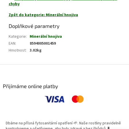
chyby
Zpět do kategorie: Minerální hnojiva
Doplňkové parametry
Kategorie
:
Minerální hnojiva
EAN
:
8594005001459
Hmotnost
:
3.02kg
Z
á
p
a
Přijímáme online platby
t
í
Dbáme na přísná fytosanitární opatření 🌱. Naše rostliny pravidelně
kontrolujeme a ošetřujeme, aby byly zdravé a bez škůdců 🐛.