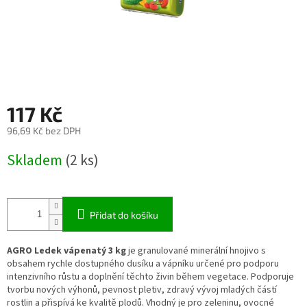
117 Kč
96,69 Kč bez DPH
Měrná
Skladem
(2 ks)
cena:
Přidat do košíku
AGRO Ledek vápenatý 3 kg
je granulované minerální hnojivo s
obsahem rychle dostupného dusíku a vápníku určené pro podporu
intenzivního růstu a doplnění těchto živin během vegetace. Podporuje
tvorbu nových výhonů, pevnost pletiv, zdravý vývoj mladých částí
rostlin a přispívá ke kvalitě plodů. Vhodný je pro zeleninu, ovocné