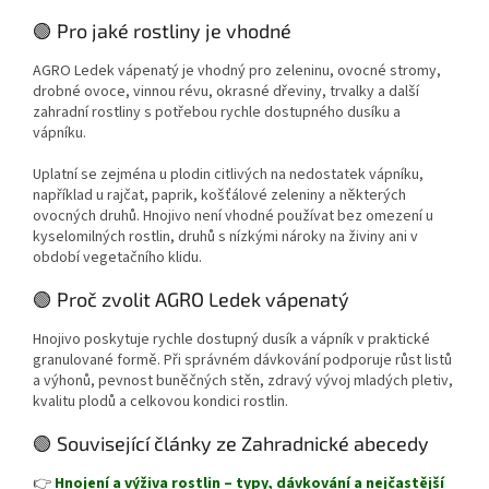
🟢 Pro jaké rostliny je vhodné
AGRO Ledek vápenatý je vhodný pro zeleninu, ovocné stromy,
drobné ovoce, vinnou révu, okrasné dřeviny, trvalky a další
zahradní rostliny s potřebou rychle dostupného dusíku a
vápníku.
Uplatní se zejména u plodin citlivých na nedostatek vápníku,
například u rajčat, paprik, košťálové zeleniny a některých
ovocných druhů. Hnojivo není vhodné používat bez omezení u
kyselomilných rostlin, druhů s nízkými nároky na živiny ani v
období vegetačního klidu.
🟢 Proč zvolit AGRO Ledek vápenatý
Hnojivo poskytuje rychle dostupný dusík a vápník v praktické
granulované formě. Při správném dávkování podporuje růst listů
a výhonů, pevnost buněčných stěn, zdravý vývoj mladých pletiv,
kvalitu plodů a celkovou kondici rostlin.
🟢 Související články ze Zahradnické abecedy
👉
Hnojení a výživa rostlin – typy, dávkování a nejčastější