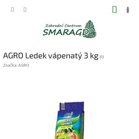
Přejít
NÁKUP
na
obsah
KOŠÍK
AGRO Ledek vápenatý 3 kg
83
Značka:
AGRO