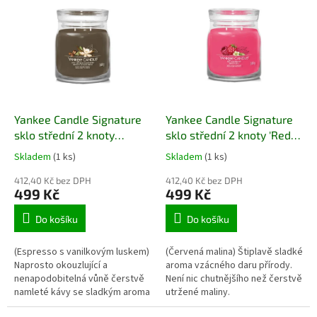
Doba hoření: 35 - 50 hodin
Doba hoření: 35 - 50 hodin
Hmotnost 368 g.
Hmotnost 368 g.
Yankee Candle Signature
Yankee Candle Signature
sklo střední 2 knoty
sklo střední 2 knoty 'Red
'Vanilla Bean Espresso'
Raspberry' NOVÉ
Skladem
(1 ks)
Skladem
(1 ks)
NOVÉ
412,40 Kč bez DPH
412,40 Kč bez DPH
499 Kč
499 Kč
Do košíku
Do košíku
(Espresso s vanilkovým luskem)
(Červená malina) Štiplavě sladké
Naprosto okouzlující a
aroma vzácného daru přírody.
nenapodobitelná vůně čerstvě
Není nic chutnějšího než čerstvě
namleté kávy se sladkým aroma
utržené maliny.
vanilky a něhou tuberózy.