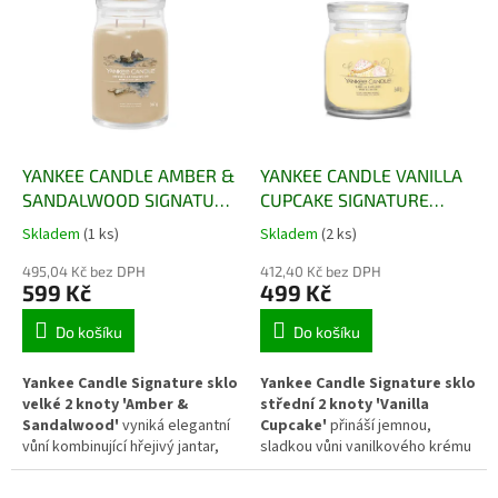
rovnoměrné hoření a silnou
crème brûlée. Dva knoty
intenzitu vůně. Skleněná nádoba
zajišťují rovnoměrné hoření a
v moderním Signature designu
intenzivní rozptyl vůně.
vnese do interiéru hřejivou
Elegantní Signature design s
atmosféru, ideální pro zimní
víčkem doplní každý interiér a
období a chvíle klidu u světla
vnese do něj vůni tepla, pohody
svíček.
a gurmánského potěšení.
YANKEE CANDLE AMBER &
YANKEE CANDLE VANILLA
SANDALWOOD SIGNATURE
CUPCAKE SIGNATURE
VELKÝ
STŘEDNÍ
Skladem
(1 ks)
Skladem
(2 ks)
495,04 Kč bez DPH
412,40 Kč bez DPH
599 Kč
499 Kč
Do košíku
Do košíku
Yankee Candle Signature sklo
Yankee Candle Signature sklo
velké 2 knoty 'Amber &
střední 2 knoty 'Vanilla
Sandalwood'
vyniká elegantní
Cupcake'
přináší jemnou,
vůní kombinující hřejivý jantar,
sladkou vůni vanilkového krému
santalové dřevo a jemné tóny
a čerstvě upečených cupcaků.
pižma. Dva knoty zaručují
Kombinuje tóny máslové