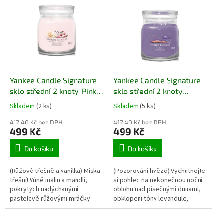
čistoty a klidu. Dva knoty
lehkého dřeva, které vytvářejí
zaručují rovnoměrné hoření a
pocit vzdušnosti a klidu. Dva
lepší rozptyl vůně v prostoru,
knoty zajišťují rovnoměrné
zatímco elegantní skleněná
hoření a plné uvolnění vůně v
nádoba se hodí do každého
prostoru.
interiéru.
Yankee Candle Signature
Yankee Candle Signature
sklo střední 2 knoty 'Pink
sklo střední 2 knoty
Cherry & Vanilla' 368 g
'Stargazing' 368 g NOVÉ -
Skladem
(2 ks)
Skladem
(5 ks)
NOVÉ
NOVINKA 2024
412,40 Kč bez DPH
412,40 Kč bez DPH
499 Kč
499 Kč
Do košíku
Do košíku
(Růžové třešně a vanilka) Miska
(Pozorování hvězd)
Vychutnejte
třešní! Vůně malin a mandlí,
si pohled na nekonečnou noční
pokrytých nadýchanými
oblohu nad písečnými dunami,
pastelově růžovými mráčky
obklopeni tóny levandule,
vanilkového krému.
eukalyptu a vanilkového cukru.