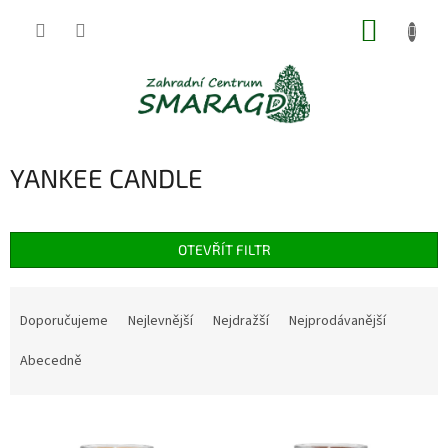
Přejít
NÁKUP
na
obsah
KOŠÍK
YANKEE CANDLE
OTEVŘÍT FILTR
Ř
a
Doporučujeme
Nejlevnější
Nejdražší
Nejprodávanější
z
e
Abecedně
n
í
V
p
ý