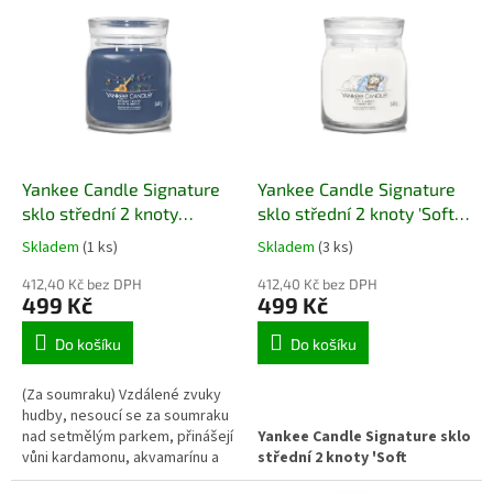
Doba hoření: 35 - 50 hodin
Doba hoření: 35 - 50 hodin
Hmotnost 368 g.
Hmotnost 368 g.
Yankee Candle Signature
Yankee Candle Signature
sklo střední 2 knoty
sklo střední 2 knoty 'Soft
'Twilight Tunes' NOVÉ
Blanket' NOVÉ
Skladem
(1 ks)
Skladem
(3 ks)
412,40 Kč bez DPH
412,40 Kč bez DPH
499 Kč
499 Kč
Do košíku
Do košíku
(
Za soumraku) Vzdálené zvuky
hudby, nesoucí se za soumraku
nad setmělým parkem, přinášejí
Yankee Candle Signature sklo
vůni kardamonu, akvamarínu a
střední 2 knoty 'Soft
dřevitých tónů. Vůně je skvělá i
Blanket'
přináší jemnou vůni