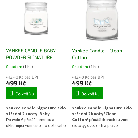
rovnoměrné hoření a intenzivní
vytváří atmosféru klidu a
rozptyl vůně. Elegantní skleněná
dovolené při západu slunce. Dva
nádoba v moderním Signature
knoty zajišťují rovnoměrné
designu navozuje pocit pohody
hoření a silné uvolňování vůně,
a tepla domova. Ideální pro
zatímco elegantní skleněná
zimní večery a sváteční
nádoba dodá interiéru luxusní
atmosféru.
nádech.
YANKEE CANDLE BABY
Yankee Candle - Clean
POWDER SIGNATURE
Cotton
STŘEDNÍ
Skladem
(1 ks)
Skladem
(4 ks)
412,40 Kč bez DPH
412,40 Kč bez DPH
499 Kč
499 Kč
Do košíku
Do košíku
Yankee Candle Signature sklo
Yankee Candle Signature sklo
střední 2 knoty 'Baby
střední 2 knoty 'Clean
Powder'
přináší jemnou a
Cotton'
přináší ikonickou vůni
uklidňující vůni čistého dětského
čistoty, svěžesti a právě
pudru. Svěží, lehká a zároveň
vypraného prádla. Kombinuje
hřejivá vůně navozuje pocit
tóny bílých květů, citronu a