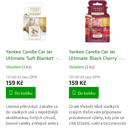
pro muže.
čistoty a klidu – kombinaci
krémové vanilky, hřejivého
Doba hoření: 35 - 50 hodin
pižma a svěžích citrusových
tónů. Dva knoty zajišťují
Hmotnost 368 g.
rovnoměrné hoření a intenzivní
uvolňování vůně do prostoru.
Elegantní skleněná nádoba
doplňuje každý interiér a vytváří
uklidňující atmosféru pro chvíle
Yankee Candle Car Jar
Yankee Candle Car Jar
odpočinku a pohody.
Ultimate 'Soft Blanket' -
Ultimate 'Black Cherry' -
gelová vonná visačka do
gelová vonná visačka do
Skladem
(1 ks)
Skladem
(1 ks)
auta
auta
131,40 Kč bez DPH
131,40 Kč bez DPH
159 Kč
159 Kč
Do košíku
Do košíku
(Jemná přikrývka). Zabalte se
(Zralé třešně) Vůně sladkých
do sladkých snů s nejněžnější
zralých třešní vám připomene
ukolébavkou čistých citrusů,
prázdninové výlety, kdy jste se
luxusní vanilky a hřejivé ambry.
cítili šťastní, volní a bezstarostní
Nádherná a krémová vůně.
jako děti. Platinová vůně.