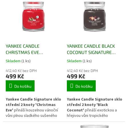
rovnoměrné hoření a intenzivní
polevy, cukru a vanilkových
rozptyl vůně. Moderní Signature
lusků. Dva knoty zajišťují
design dodává svíčce styl a
rovnoměrné hoření a krásný
skleněná nádoba s víčkem
rozptyl vůně, zatímco elegantní
ozdobí každý interiér. Ideální
nádoba Signature ozdobí každý
pro večerní relaxaci a útulnou
interiér. Ideální volba pro chvíle
atmosféru domova.
odpočinku a domácí pohody.
YANKEE CANDLE
YANKEE CANDLE BLACK
CHRISTMAS EVE
COCONUT SIGNATURE
SIGNATURE STŘEDNÍ
STŘEDNÍ
Skladem
(1 ks)
Skladem
(1 ks)
412,40 Kč bez DPH
412,40 Kč bez DPH
499 Kč
499 Kč
Do košíku
Do košíku
Yankee Candle Signature sklo
Yankee Candle Signature sklo
střední 2 knoty 'Christmas
střední 2 knoty 'Black
Eve'
přináší kouzelnou vánoční
Coconut'
přináší exotickou a
vůni plnou sladkého sušeného
hřejivou vůni tropického
ovoce, vanilky a jemného
kokosu, sladkého ananasu a
koření. Dva knoty zajišťují
dřevitého základu. Tato vůně