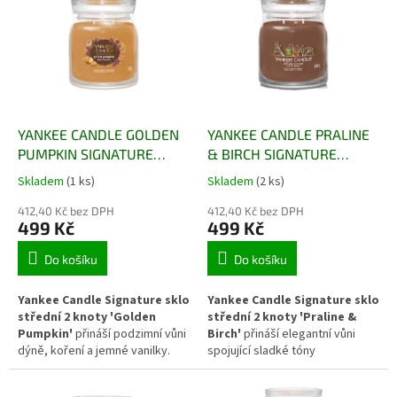
r
p
o
i
d
s
u
p
k
r
t
o
ů
d
YANKEE CANDLE GOLDEN
YANKEE CANDLE PRALINE
u
PUMPKIN SIGNATURE
& BIRCH SIGNATURE
k
STŘEDNÍ
STŘEDNÍ
Skladem
(1 ks)
Skladem
(2 ks)
t
ů
412,40 Kč bez DPH
412,40 Kč bez DPH
499 Kč
499 Kč
Do košíku
Do košíku
Yankee Candle Signature sklo
Yankee Candle Signature sklo
střední 2 knoty 'Golden
střední 2 knoty 'Praline &
Pumpkin'
přináší podzimní vůni
Birch'
přináší elegantní vůni
dýně, koření a jemné vanilky.
spojující sladké tóny
Dva knoty zajišťují rovnoměrné
karamelizovaných ořechů,
hoření a intenzivní rozptyl vůně,
pralinek a jemného březového