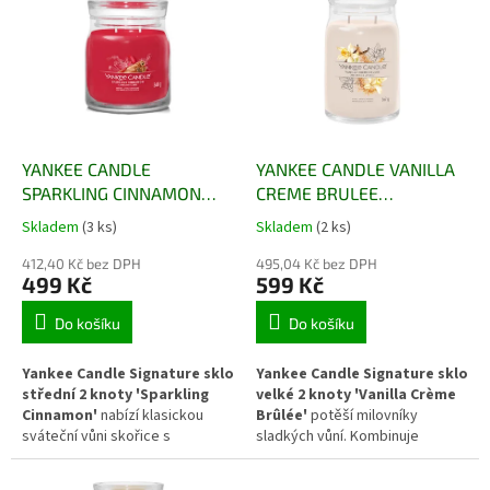
která vytváří útulnou a hřejivou
dřeva. Dva knoty zaručují
atmosféru. Elegantní nádoba
rovnoměrné hoření a intenzivní
Signature s víčkem doplní každý
rozptyl vůně. Moderní Signature
interiér a navodí pocit pohody
design působí luxusně a svíčka
během podzimních i zimních dní.
se stane stylovým doplňkem
interiéru. Ideální pro podzimní i
zimní atmosféru.
YANKEE CANDLE
YANKEE CANDLE VANILLA
SPARKLING CINNAMON
CREME BRULEE
SIGNATURE STŘEDNÍ
SIGNATURE VELKÝ
Skladem
(3 ks)
Skladem
(2 ks)
412,40 Kč bez DPH
495,04 Kč bez DPH
499 Kč
599 Kč
Do košíku
Do košíku
Yankee Candle Signature sklo
Yankee Candle Signature sklo
střední 2 knoty 'Sparkling
velké 2 knoty 'Vanilla Crème
Cinnamon'
nabízí klasickou
Brûlée'
potěší milovníky
sváteční vůni skořice s
sladkých vůní. Kombinuje
nádechem hřebíčku a sladkého
jemnou vanilku, karamelizovaný
cukru. Dva knoty zajišťují
cukr a krémové tóny dezertu