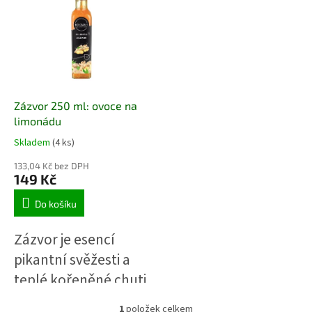
r
p
o
i
d
s
u
p
k
r
t
o
ů
d
Zázvor 250 ml: ovoce na
u
limonádu
k
Skladem
(4 ks)
t
ů
133,04 Kč bez DPH
149 Kč
Do košíku
Zázvor je esencí
pikantní svěžesti a
teplé kořeněné chuti
– dokáže okamžitě
1
položek celkem