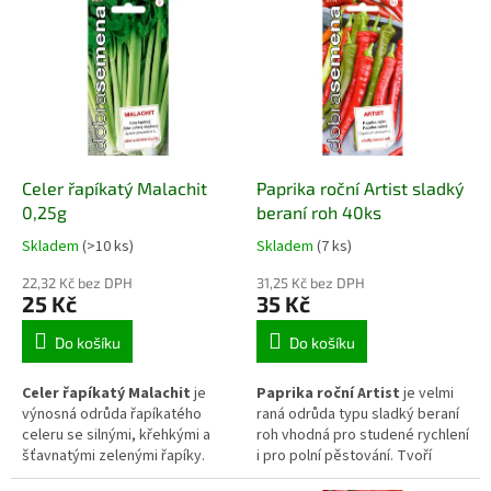
suknicemi, vyniká spolehlivým
sklízet a nakládat do
výnosem a velmi dobrou
sladkokyselého nálevu, zatímco
skladovatelností. Je vhodná pro
vyzrálé kusy s pevnější slupkou
přímou spotřebu, kuchyňské
jsou vhodné k pečení, smažení i
zpracování i dlouhodobé
dušení. Roste spolehlivě na
uskladnění.
venkovních záhonech a díky
snadnému pěstování je oblíbený
u začínajících i zkušených
pěstitelů.
Celer řapíkatý Malachit
Paprika roční Artist sladký
0,25g
beraní roh 40ks
Skladem
(>10 ks)
Skladem
(7 ks)
22,32 Kč bez DPH
31,25 Kč bez DPH
25 Kč
35 Kč
Do košíku
Do košíku
Celer řapíkatý Malachit
je
Paprika roční Artist
je velmi
výnosná odrůda řapíkatého
raná odrůda typu sladký beraní
celeru se silnými, křehkými a
roh vhodná pro studené rychlení
šťavnatými zelenými řapíky.
i pro polní pěstování. Tvoří
Vyniká výraznou aromatickou
úzké, dlouhé plody, které jsou v