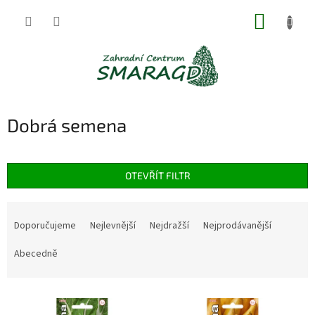
Přejít
NÁKUP
na
obsah
KOŠÍK
Dobrá semena
OTEVŘÍT FILTR
Ř
a
Doporučujeme
Nejlevnější
Nejdražší
Nejprodávanější
z
e
Abecedně
n
í
V
p
ý