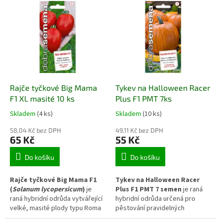
kuželovité kořeny o délce
dužninou a výbornou chutí.
přibližně 22–25 cm se
Vyniká vysokou výnosností,
smetanově bílou, kompaktní
spolehlivým růstem a je vhodná
dužninou. Rostliny dobře snášejí
pro pěstování na záhonech i ve
mírné letní přísušky a vyznačují
sklenících. Plody jsou ideální pro
se vysokou odolností proti
přímou spotřebu, saláty i široké
rzivosti. Díky stabilnímu růstu i
kuchyňské zpracování.
skladovatelnosti je vhodná pro
běžné zahrady i domácí využití.
Rajče tyčkové Big Mama
Tykev na Halloween Racer
F1 XL masité 10 ks
Plus F1 PMT 7ks
Skladem
(4 ks)
Skladem
(10 ks)
58,04 Kč bez DPH
49,11 Kč bez DPH
65 Kč
55 Kč
Do košíku
Do košíku
Rajče tyčkové Big Mama F1
Tykev na Halloween Racer
(
Solanum lycopersicum
)
je
Plus F1 PMT 7 semen
je raná
raná hybridní odrůda vytvářející
hybridní odrůda určená pro
velké, masité plody typu Roma
pěstování pravidelných
s pevnou dužninou a výbornou
oranžových dýní vhodných k