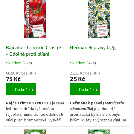
lahodnou chutí, je vhodná pro
Vyniká odolností vůči fusarióze i
přímou spotřebu, saláty i
růžovění kořenů, spolehlivým
tepelnou úpravu a díky dobré
výnosem a je vhodná pro
skladovatelnosti ji lze využít
přímou spotřebu, kuchyňské
také pro střednědobé
zpracování i dlouhodobé
uskladnění. Odrůdu lze pěstovat
uskladnění.
ze semen i sazečky.
Rajčata - Crimson Crush F1
Heřmánek pravý 0,7g
- Odolná proti plísni
Skladem
(7 ks)
Skladem
(6 ks)
66,96 Kč bez DPH
22,32 Kč bez DPH
75 Kč
25 Kč
Do košíku
Do košíku
Rajče Crimson Crush F1
je raná
Heřmánek pravý (
Matricaria
hybridní odrůda tyčkového
chamomilla
)
je jednoletá
rajčete s mimořádnou odolností
aromatická bylina s drobnými
vůči plísni bramborové. Vytváří
bílými květy a výraznou vůní. Je
velké, pevné a šťavnaté plody s
ceněna pro široké využití v
vyváženou sladkou chutí a
bylinných čajích, koupelích i