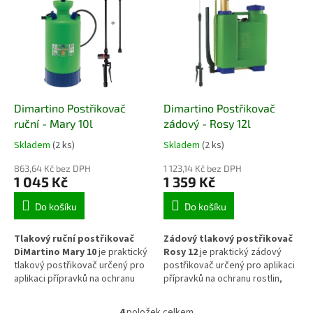
chrání okolní rostliny před
chrání okolní rostliny před
nechtěným zásahem a
nechtěným zásahem a
umožňuje cílené ošetření
umožňuje cílené ošetření
jednotlivých rostlin nebo
jednotlivých rostlin nebo
plevelů. Je vhodný pro použití
plevelů. Je vhodný pro použití
na zahradě, ve skleníku i při
na zahradě, ve skleníku i při
ošetřování okrasných a
ošetřování okrasných a
užitkových rostlin.
užitkových rostlin.
Dimartino Postřikovač
Dimartino Postřikovač
ruční - Mary 10l
zádový - Rosy 12l
Skladem
(2 ks)
Skladem
(2 ks)
863,64 Kč bez DPH
1 123,14 Kč bez DPH
1 045 Kč
1 359 Kč
Do košíku
Do košíku
Tlakový ruční postřikovač
Zádový tlakový postřikovač
DiMartino Mary 10
je praktický
Rosy 12
je praktický zádový
tlakový postřikovač určený pro
postřikovač určený pro aplikaci
aplikaci přípravků na ochranu
přípravků na ochranu rostlin,
rostlin, kapalných hnojiv i rosení
kapalných hnojiv i rosení na
rostlin na zahradě, ve skleníku a
zahradách, ve sklenících a
4
položek celkem