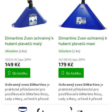
r
p
o
i
d
s
u
p
k
r
t
o
ů
d
Dimartino Zvon ochranný k
Dimartino Zvon ochranný k
u
hubení plevelů malý
hubení plevelů maxi
k
Skladem
(2 ks)
Skladem
(1 ks)
t
ů
123,14 Kč bez DPH
147,93 Kč bez DPH
149 Kč
179 Kč
Do košíku
Do košíku
Ochranný zvon DiMartino
je
Ochranný zvon DiMartino
je
praktické příslušenství pro
praktické příslušenství pro
postřikovače DiMartino Rosy,
postřikovače DiMartino Rosy,
Lady a Mary, určené k přesné
Lady a Mary, určené k přesné
aplikaci postřikových přípravků.
aplikaci postřikových přípravků.
Pomáhá omezit úlet postřiku,
Pomáhá omezit úlet postřiku,