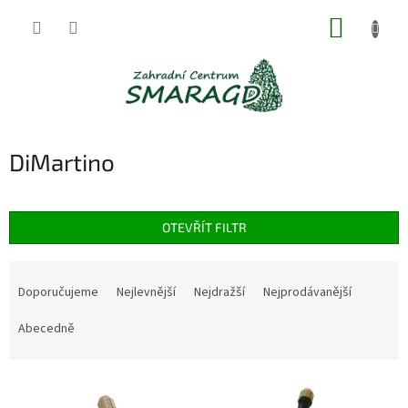
Přejít
NÁKUP
na
obsah
KOŠÍK
DiMartino
OTEVŘÍT FILTR
Ř
a
Doporučujeme
Nejlevnější
Nejdražší
Nejprodávanější
z
e
Abecedně
n
í
V
p
ý