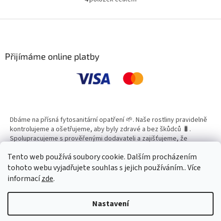
O
kolem domu. Ergonomická
sadech. Pohodlné zádové
v
konstrukce, nastavitelná tryska
nošení, nastavitelná
l
Z
a pohodlné tlakování zajišťují
postřikovací trubka, pojistný
á
rovnoměrný postřik, snadnou
ventil a kvalitní tlakový systém
á
d
obsluhu a komfortní práci při
umožňují rovnoměrnou aplikaci
p
a
pravidelné péči o okrasné i
a komfortní práci i při
a
Přijímáme online platby
c
užitkové rostliny.
ošetřování větších ploch.
t
í
í
p
r
v
k
y
Dbáme na přísná fytosanitární opatření 🌱. Naše rostliny pravidelně
v
kontrolujeme a ošetřujeme, aby byly zdravé a bez škůdců 🐛.
ý
Spolupracujeme s prověřenými dodavateli a zajišťujeme, že
p
všechny produkty splňují vysoké standardy kvality.
i
Tento web používá soubory cookie. Dalším procházením
s
tohoto webu vyjadřujete souhlas s jejich používáním.. Více
u
informací
zde
.
Vytvořil Shoptet
Nastavení