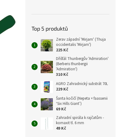
Top 5 produktů
Zerav západní 'Mirjam' (Thuja
occidentalis 'Mirjam')
225 Kč
Dřišťál Thunbergův 'Admiration'
(Berberis thunbergii
'Admiration')
310 Kč
AGRO Zahradnický substrát 70L
229 Kč
Šanta kočičí (Nepeta × faassenii
‘Six Hills Giant’)
69 Kč
Zahradní spirála k rajčatům -
komaxit tl. 6 mm
49 Kč