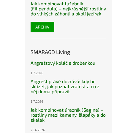
Jak kombinovat tužebník
(Filipendula) – nejkrásnější rostliny
do vlhkých záhonů a okolí jezírek
ARCHIV
SMARAGD Living
Angreštový koláč s drobenkou
1.7.2026
Angrešt právě dozrává: kdy ho
sklízet, jak poznat zralost a co z
něj doma připravit
1.7.2026
Jak kombinovat úrazník (Sagina) –
rostliny mezi kameny, šlapáky a do
skalek
28.6.2026