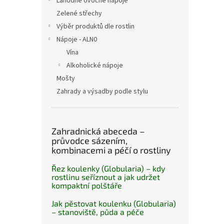
Lahodné ovocné nápoje
půdníc
Zelené střechy
Výběr produktů dle rostlin
Nápoje - ALN0
Vína
Alkoholické nápoje
Mošty
Zahrady a výsadby podle stylu
Zahradnická abeceda –
průvodce sázením,
kombinacemi a péčí o rostliny
Řez koulenky (Globularia) – kdy
rostlinu seříznout a jak udržet
kompaktní polštáře
Jak pěstovat koulenku (Globularia)
– stanoviště, půda a péče