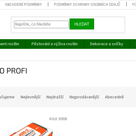
OBCHODNÍ PODMÍNKY
PODMÍNKY OCHRANY OSOBNÍCH ÚDAJŮ
F
HLEDAT
ent rostlin
Pěstování a výživa rostlin
Dekorace a svíčky
O PROFI
učujeme
Nejlevnější
Nejdražší
Nejprodávanější
Abecedně
Kód:
6908