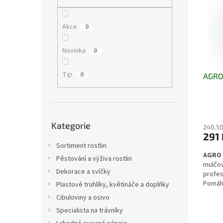
i
r
n
s
o
e
p
d
l
Akce
0
r
u
o
k
Novinka
0
d
t
u
ů
Tip
0
AGRO
k
t
ů
Přeskočit
Kategorie
kategorie
240,50
291 
Sortiment rostlin
AGRO 
Pěstování a výživa rostlin
mulčov
Dekorace a svíčky
profes
Pomáhá
Plastové truhlíky, květináče a doplňky
plevel
Cibuloviny a osivo
výkyvy
Specialista na trávníky
pro ok
a přis