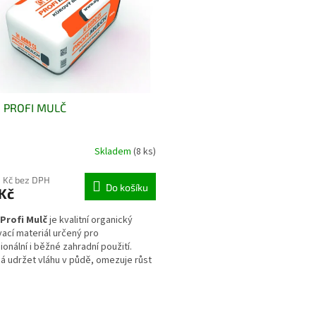
 PROFI MULČ
Skladem
(8 ks)
 Kč bez DPH
Do košíku
Kč
Profi Mulč
je kvalitní organický
ací materiál určený pro
ionální i běžné zahradní použití.
 udržet vláhu v půdě, omezuje růst
ů a chrání kořenový systém před
 teplot. Díky své struktuře je vhodný
O
rasné záhony, výsadby keřů i stromů
v
pívá k dlouhodobému zlepšení