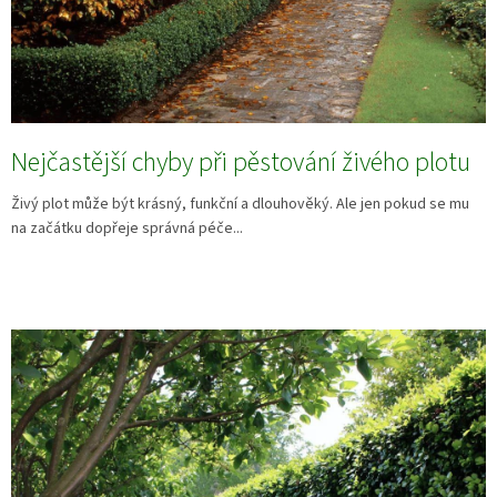
Nejčastější chyby při pěstování živého plotu
Živý plot může být krásný, funkční a dlouhověký. Ale jen pokud se mu
na začátku dopřeje správná péče...