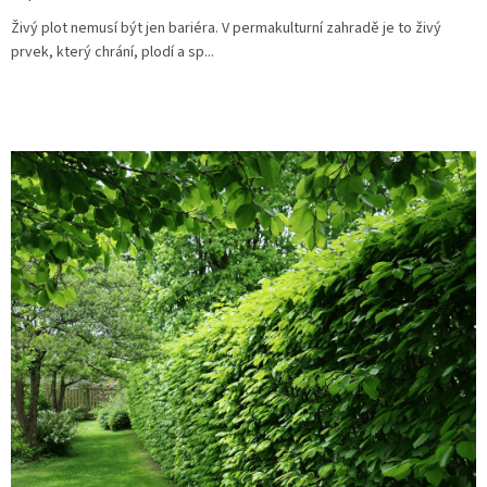
Živý plot nemusí být jen bariéra. V permakulturní zahradě je to živý
prvek, který chrání, plodí a sp...