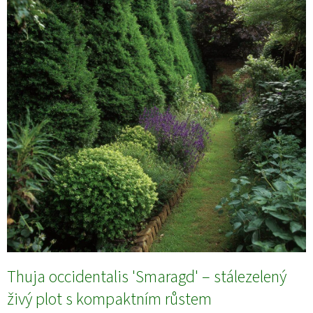
Thuja occidentalis 'Smaragd' – stálezelený
živý plot s kompaktním růstem