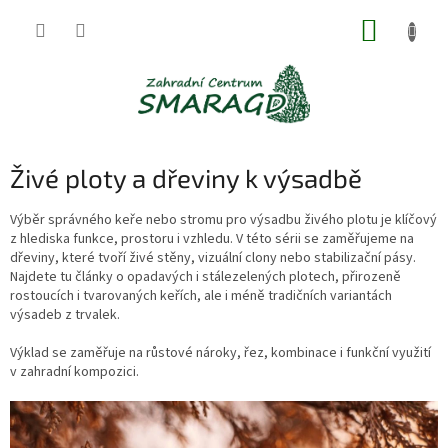
Přejít
NÁKUP
na
obsah
KOŠÍK
Živé ploty a dřeviny k výsadbě
Výběr správného keře nebo stromu pro výsadbu živého plotu je klíčový
z hlediska funkce, prostoru i vzhledu. V této sérii se zaměřujeme na
dřeviny, které tvoří živé stěny, vizuální clony nebo stabilizační pásy.
Najdete tu články o opadavých i stálezelených plotech, přirozeně
rostoucích i tvarovaných keřích, ale i méně tradičních variantách
výsadeb z trvalek.
Výklad se zaměřuje na růstové nároky, řez, kombinace i funkční využití
v zahradní kompozici.
V
ý