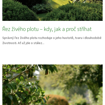
Řez živého plotu – kdy, jak a proč stříhat
Správný řez živého plotu rozhoduje o jeho hustotě, tvaru i dlouhodobé
životnosti. Ať už jde o stález...