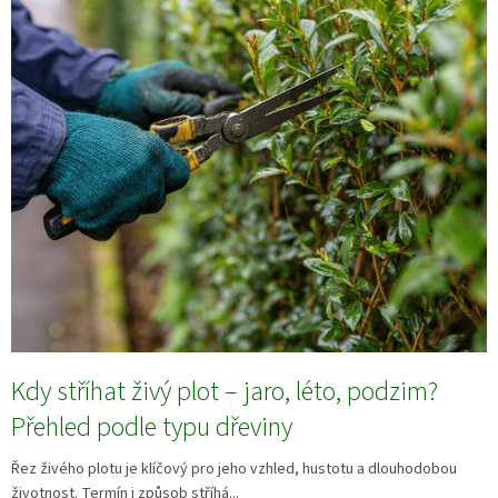
Kdy stříhat živý plot – jaro, léto, podzim?
Přehled podle typu dřeviny
Řez živého plotu je klíčový pro jeho vzhled, hustotu a dlouhodobou
životnost. Termín i způsob stříhá...