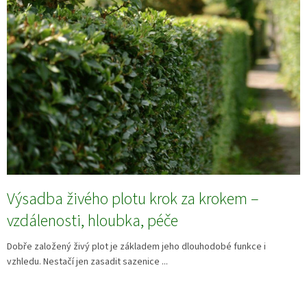
Výsadba živého plotu krok za krokem –
vzdálenosti, hloubka, péče
Dobře založený živý plot je základem jeho dlouhodobé funkce i
vzhledu. Nestačí jen zasadit sazenice ...