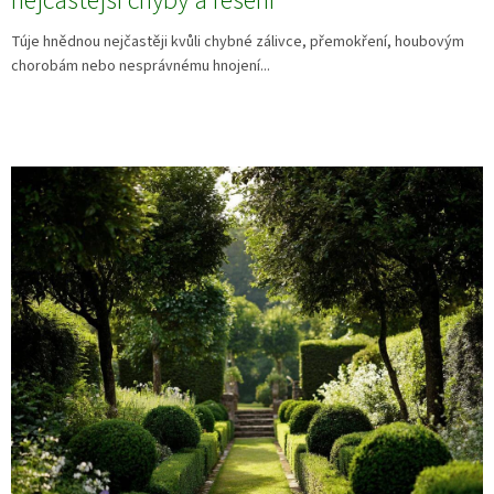
nejčastější chyby a řešení
Túje hnědnou nejčastěji kvůli chybné zálivce, přemokření, houbovým
chorobám nebo nesprávnému hnojení...