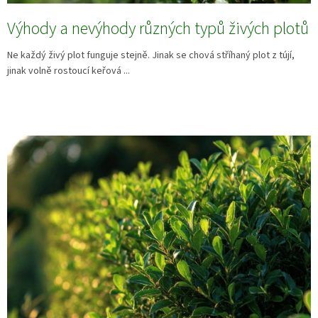
Výhody a nevýhody různých typů živých plotů
Ne každý živý plot funguje stejně. Jinak se chová stříhaný plot z tújí,
jinak volně rostoucí keřová ...