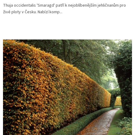
Thuja occidentalis 'Smaragd' patří k nejoblíbenějším jehličnanům pro
živé ploty v Česku. Nabízí komp...