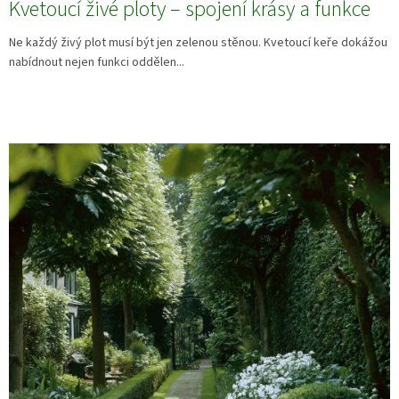
Kvetoucí živé ploty – spojení krásy a funkce
Ne každý živý plot musí být jen zelenou stěnou. Kvetoucí keře dokážou
nabídnout nejen funkci oddělen...