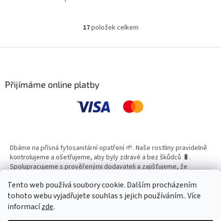
17
položek celkem
O
v
l
Z
á
á
d
p
a
a
Přijímáme online platby
c
t
í
í
p
r
v
k
y
Dbáme na přísná fytosanitární opatření 🌱. Naše rostliny pravidelně
v
kontrolujeme a ošetřujeme, aby byly zdravé a bez škůdců 🐛.
ý
Spolupracujeme s prověřenými dodavateli a zajišťujeme, že
p
všechny produkty splňují vysoké standardy kvality.
i
Tento web používá soubory cookie. Dalším procházením
s
tohoto webu vyjadřujete souhlas s jejich používáním.. Více
u
informací
zde
.