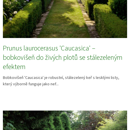
Prunus laurocerasus 'Caucasica' –
bobkovišeň do živých plotů se stálezeleným
efektem
Bobkovišeň 'Caucasica' je robustní, stálezelený keř s lesklými listy,
který výborně funguje jako nef...