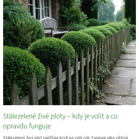
Stálezelené živé ploty – kdy je volit a co
opravdu funguje
Stálezelený živý plot zajišťuje krytí po celý rok. Funguje jako větrná