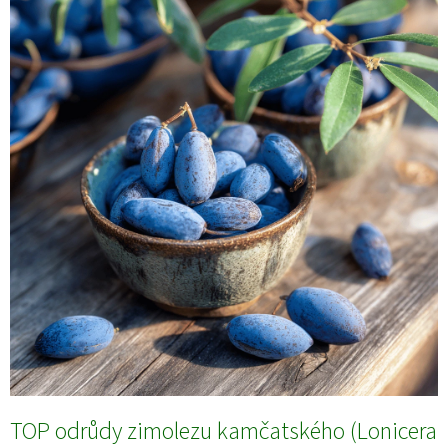
TOP odrůdy zimolezu kamčatského (Lonicera