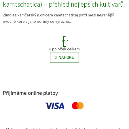
kamtschatica) – přehled nejlepších kultivarů
Zimolez kamčatský (Lonicera kamtschatica) patří mezi nejranější
ovocné keře a jeho odrůdy se výrazně...
S
1
2
t
r
6
položek celkem
O
á
v
NAHORU
n
l
k
á
o
v
Z
d
á
a
á
n
c
p
í
í
a
Přijímáme online platby
p
t
r
í
v
k
y
v
ý