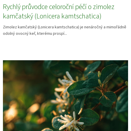
Rychlý průvodce celoroční péčí o zimolez
kamčatský (Lonicera kamtschatica)
Zimolez kamčatský (Lonicera kamtschatica) je nenáročný a mimořádně
odolný ovocný keř, kterému prospí...