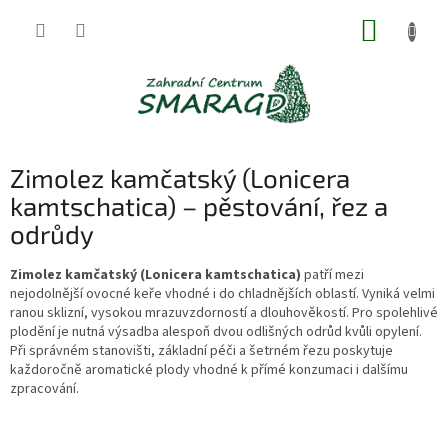
Přejít
NÁKUP
na
obsah
KOŠÍK
Zimolez kamčatský (Lonicera
kamtschatica) – pěstování, řez a
odrůdy
Zimolez kamčatský (Lonicera kamtschatica)
patří mezi
nejodolnější ovocné keře vhodné i do chladnějších oblastí. Vyniká velmi
ranou sklizní, vysokou mrazuvzdorností a dlouhověkostí. Pro spolehlivé
plodění je nutná výsadba alespoň dvou odlišných odrůd kvůli opylení.
Při správném stanovišti, základní péči a šetrném řezu poskytuje
každoročně aromatické plody vhodné k přímé konzumaci i dalšímu
zpracování.