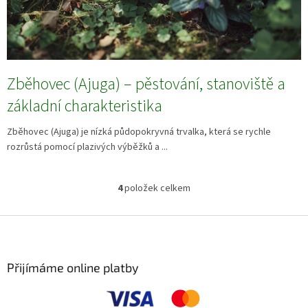
Zběhovec (Ajuga) – pěstování, stanoviště a
základní charakteristika
Zběhovec (Ajuga) je nízká půdopokryvná trvalka, která se rychle
rozrůstá pomocí plazivých výběžků a ...
4
položek celkem
O
v
l
Z
á
á
d
p
a
a
Přijímáme online platby
c
t
í
í
p