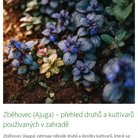
Zběhovec (Ajuga) – přehled druhů a kultivarů
používaných v zahradě
Zběhovec (Ajuga) zahrnuje několik druhů a desítky kultivarů, které se