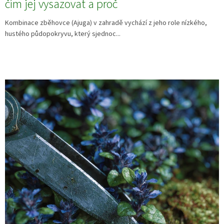
čím jej vysazovat a proč
Kombinace zběhovce (Ajuga) v zahradě vychází z jeho role nízkého,
hustého půdopokryvu, který sjednoc...