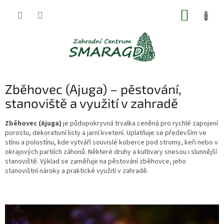
Přejít
NÁKUP
na
obsah
KOŠÍK
Zběhovec (Ajuga) – pěstování,
stanoviště a využití v zahradě
Zběhovec (Ajuga)
je půdopokryvná trvalka ceněná pro rychlé zapojení
porostu, dekorativní listy a jarní kvetení. Uplatňuje se především ve
stínu a polostínu, kde vytváří souvislé koberce pod stromy, keři nebo v
okrajových partiích záhonů. Některé druhy a kultivary snesou i slunnější
stanoviště. Výklad se zaměřuje na pěstování zběhovce, jeho
stanovištní nároky a praktické využití v zahradě.
V
ý