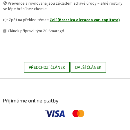
🧭 Prevence a rovnováha jsou základem zdravé úrody – silné rostliny
se lépe brání bez chemie.
👉 Zpět na přehled témat:
Zelí (Brassica oleracea var. capitata)
📘 Článek připravil tým ZC Smaragd
PŘEDCHOZÍ ČLÁNEK
DALŠÍ ČLÁNEK
Z
á
p
a
Přijímáme online platby
t
í