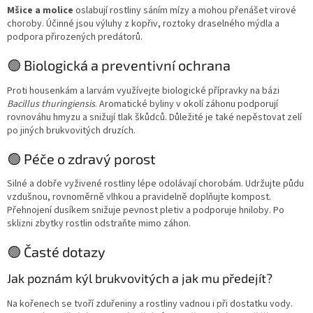
Mšice a molice
oslabují rostliny sáním mízy a mohou přenášet virové
choroby. Účinné jsou výluhy z kopřiv, roztoky draselného mýdla a
podpora přirozených predátorů.
🟢 Biologická a preventivní ochrana
Proti housenkám a larvám využívejte biologické přípravky na bázi
Bacillus thuringiensis
. Aromatické byliny v okolí záhonu podporují
rovnováhu hmyzu a snižují tlak škůdců. Důležité je také nepěstovat zelí
po jiných brukvovitých druzích.
🟢 Péče o zdravý porost
Silné a dobře vyživené rostliny lépe odolávají chorobám. Udržujte půdu
vzdušnou, rovnoměrně vlhkou a pravidelně doplňujte kompost.
Přehnojení dusíkem snižuje pevnost pletiv a podporuje hniloby. Po
sklizni zbytky rostlin odstraňte mimo záhon.
🟢 Časté dotazy
Jak poznám kýl brukvovitých a jak mu předejít?
Na kořenech se tvoří zduřeniny a rostliny vadnou i při dostatku vody.