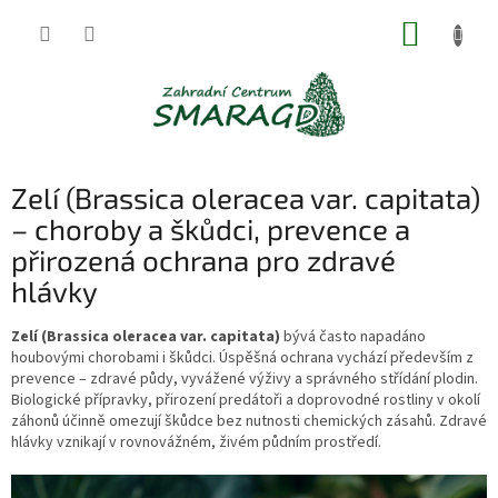
Přejít
NÁKUP
na
obsah
KOŠÍK
Zelí (Brassica oleracea var. capitata)
– choroby a škůdci, prevence a
přirozená ochrana pro zdravé
hlávky
Zelí (Brassica oleracea var. capitata)
bývá často napadáno
houbovými chorobami i škůdci. Úspěšná ochrana vychází především z
prevence – zdravé půdy, vyvážené výživy a správného střídání plodin.
Biologické přípravky, přirození predátoři a doprovodné rostliny v okolí
záhonů účinně omezují škůdce bez nutnosti chemických zásahů. Zdravé
hlávky vznikají v rovnovážném, živém půdním prostředí.