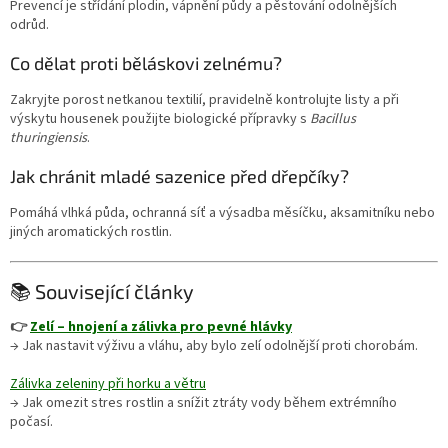
Prevencí je střídání plodin, vápnění půdy a pěstování odolnějších
odrůd.
Co dělat proti běláskovi zelnému?
Zakryjte porost netkanou textilií, pravidelně kontrolujte listy a při
výskytu housenek použijte biologické přípravky s
Bacillus
thuringiensis
.
Jak chránit mladé sazenice před dřepčíky?
Pomáhá vlhká půda, ochranná síť a výsadba měsíčku, aksamitníku nebo
jiných aromatických rostlin.
📚 Související články
👉
Zelí – hnojení a zálivka pro pevné hlávky
→ Jak nastavit výživu a vláhu, aby bylo zelí odolnější proti chorobám.
Zálivka zeleniny při horku a větru
→ Jak omezit stres rostlin a snížit ztráty vody během extrémního
počasí.