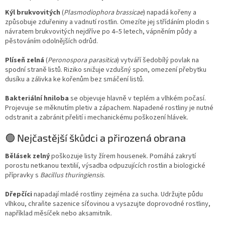
Kýl brukvovitých
(
Plasmodiophora brassicae
) napadá kořeny a
způsobuje zduřeniny a vadnutí rostlin. Omezíte jej střídáním plodin s
návratem brukvovitých nejdříve po 4–5 letech, vápněním půdy a
pěstováním odolnějších odrůd.
Plíseň zelná
(
Peronospora parasitica
) vytváří šedobílý povlak na
spodní straně listů. Riziko snižuje vzdušný spon, omezení přebytku
dusíku a zálivka ke kořenům bez smáčení listů.
Bakteriální hniloba
se objevuje hlavně v teplém a vlhkém počasí.
Projevuje se měknutím pletiv a zápachem. Napadené rostliny je nutné
odstranit a zabránit přelití i mechanickému poškození hlávek.
🟢 Nejčastější škůdci a přirozená obrana
Bělásek zelný
poškozuje listy žírem housenek. Pomáhá zakrytí
porostu netkanou textilií, výsadba odpuzujících rostlin a biologické
přípravky s
Bacillus thuringiensis
.
Dřepčíci
napadají mladé rostliny zejména za sucha. Udržujte půdu
vlhkou, chraňte sazenice síťovinou a vysazujte doprovodné rostliny,
například měsíček nebo aksamitník.