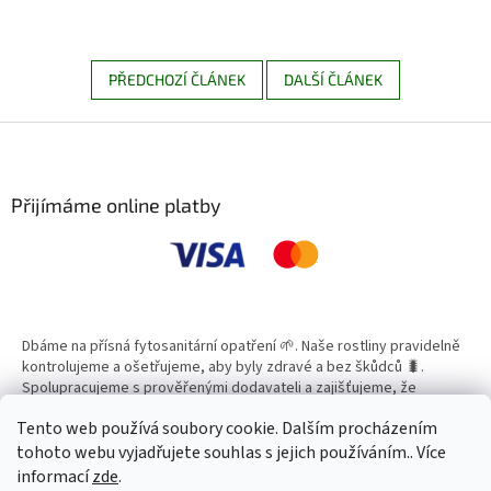
PŘEDCHOZÍ ČLÁNEK
DALŠÍ ČLÁNEK
Z
á
p
a
Přijímáme online platby
t
í
Dbáme na přísná fytosanitární opatření 🌱. Naše rostliny pravidelně
kontrolujeme a ošetřujeme, aby byly zdravé a bez škůdců 🐛.
Spolupracujeme s prověřenými dodavateli a zajišťujeme, že
všechny produkty splňují vysoké standardy kvality.
Tento web používá soubory cookie. Dalším procházením
tohoto webu vyjadřujete souhlas s jejich používáním.. Více
informací
zde
.