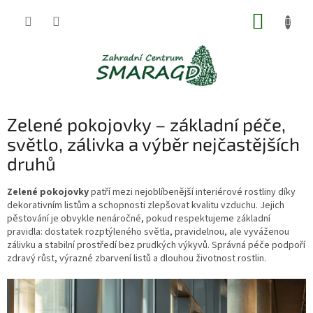
Přejít
NÁKUP
na
obsah
KOŠÍK
Zelené pokojovky – základní péče,
světlo, zálivka a výběr nejčastějších
druhů
Zelené pokojovky
patří mezi nejoblíbenější interiérové rostliny díky
dekorativním listům a schopnosti zlepšovat kvalitu vzduchu. Jejich
pěstování je obvykle nenáročné, pokud respektujeme základní
pravidla: dostatek rozptýleného světla, pravidelnou, ale vyváženou
zálivku a stabilní prostředí bez prudkých výkyvů. Správná péče podpoří
zdravý růst, výrazné zbarvení listů a dlouhou životnost rostlin.