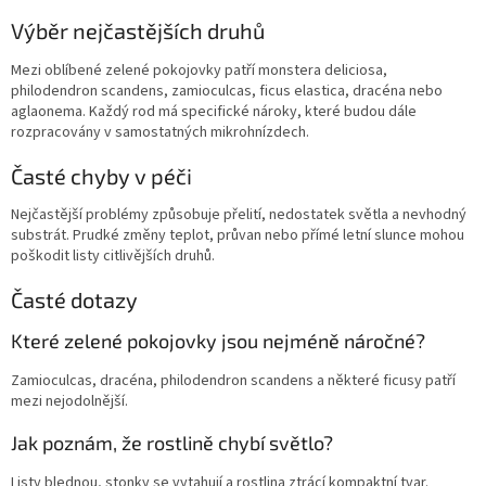
Výběr nejčastějších druhů
Mezi oblíbené zelené pokojovky patří monstera deliciosa,
philodendron scandens, zamioculcas, ficus elastica, dracéna nebo
aglaonema. Každý rod má specifické nároky, které budou dále
rozpracovány v samostatných mikrohnízdech.
Časté chyby v péči
Nejčastější problémy způsobuje přelití, nedostatek světla a nevhodný
substrát. Prudké změny teplot, průvan nebo přímé letní slunce mohou
poškodit listy citlivějších druhů.
Časté dotazy
Které zelené pokojovky jsou nejméně náročné?
Zamioculcas, dracéna, philodendron scandens a některé ficusy patří
mezi nejodolnější.
Jak poznám, že rostlině chybí světlo?
Listy blednou, stonky se vytahují a rostlina ztrácí kompaktní tvar.