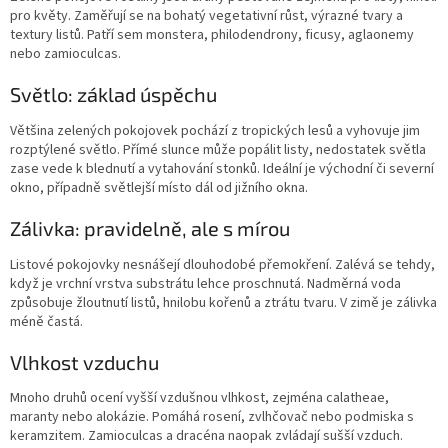
pro květy. Zaměřují se na bohatý vegetativní růst, výrazné tvary a
textury listů. Patří sem monstera, philodendrony, ficusy, aglaonemy
nebo zamioculcas.
Světlo: základ úspěchu
Většina zelených pokojovek pochází z tropických lesů a vyhovuje jim
rozptýlené světlo. Přímé slunce může popálit listy, nedostatek světla
zase vede k blednutí a vytahování stonků. Ideální je východní či severní
okno, případně světlejší místo dál od jižního okna.
Zálivka: pravidelně, ale s mírou
Listové pokojovky nesnášejí dlouhodobé přemokření. Zalévá se tehdy,
když je vrchní vrstva substrátu lehce proschnutá. Nadměrná voda
způsobuje žloutnutí listů, hnilobu kořenů a ztrátu tvaru. V zimě je zálivka
méně častá.
Vlhkost vzduchu
Mnoho druhů ocení vyšší vzdušnou vlhkost, zejména calatheae,
maranty nebo alokázie. Pomáhá rosení, zvlhčovač nebo podmiska s
keramzitem. Zamioculcas a dracéna naopak zvládají sušší vzduch.