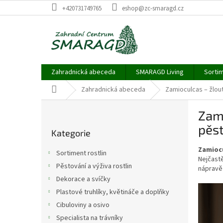
Přejít
+420731749765
eshop@zc-smaragd.cz
na
obsah
Zahradnická abeceda
SMARAGD Living
Sortim
Domů
Zahradnická abeceda
Zamioculcas – žlout
P
Zami
o
Přeskočit
s
pěs
Kategorie
kategorie
t
r
Zamioc
Sortiment rostlin
a
Nejčastě
Pěstování a výživa rostlin
nápravě 
n
Dekorace a svíčky
n
í
Plastové truhlíky, květináče a doplňky
p
Cibuloviny a osivo
a
Specialista na trávníky