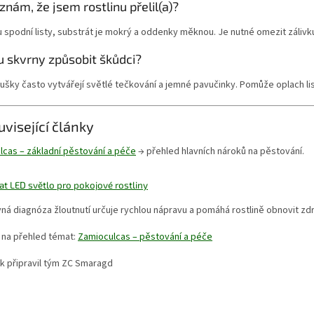
znám, že jsem rostlinu přelil(a)?
 spodní listy, substrát je mokrý a oddenky měknou. Je nutné omezit zálivk
 skvrny způsobit škůdci?
lušky často vytvářejí světlé tečkování a jemné pavučinky. Pomůže oplach li
uvisející články
lcas – základní pěstování a péče
→ přehled hlavních nároků na pěstování.
at LED světlo pro pokojové rostliny
ná diagnóza žloutnutí určuje rychlou nápravu a pomáhá rostlině obnovit zdr
 na přehled témat:
Zamioculcas – pěstování a péče
k připravil tým ZC Smaragd