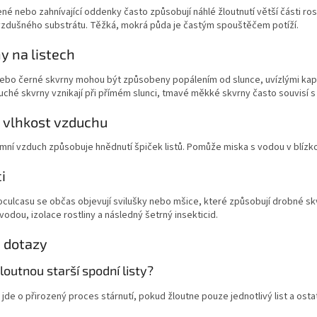
é nebo zahnívající oddenky často způsobují náhlé žloutnutí větší části rost
 vzdušného substrátu. Těžká, mokrá půda je častým spouštěčem potíží.
y na listech
ebo černé skvrny mohou být způsobeny popálením od slunce, uvízlými ka
ché skvrny vznikají při přímém slunci, tmavé měkké skvrny často souvisí s
 vlhkost vzduchu
mní vzduch způsobuje hnědnutí špiček listů. Pomůže miska s vodou v blízko
i
culcasu se občas objevují svilušky nebo mšice, které způsobují drobné skvr
vodou, izolace rostliny a následný šetrný insekticid.
 dotazy
loutnou starší spodní listy?
jde o přirozený proces stárnutí, pokud žloutne pouze jednotlivý list a osta