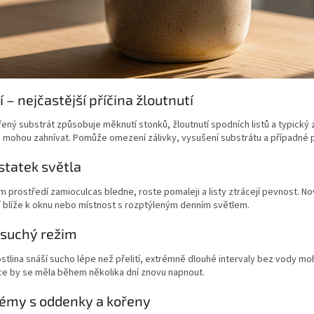
tí – nejčastější příčina žloutnutí
ný substrát způsobuje měknutí stonků, žloutnutí spodních listů a typický
a mohou zahnívat. Pomůže omezení zálivky, vysušení substrátu a případné 
tatek světla
 prostředí zamioculcas bledne, roste pomaleji a listy ztrácejí pevnost. No
 blíže k oknu nebo místnost s rozptýleným denním světlem.
š suchý režim
ostlina snáší sucho lépe než přelití, extrémně dlouhé intervaly bez vody mo
ce by se měla během několika dní znovu napnout.
émy s oddenky a kořeny