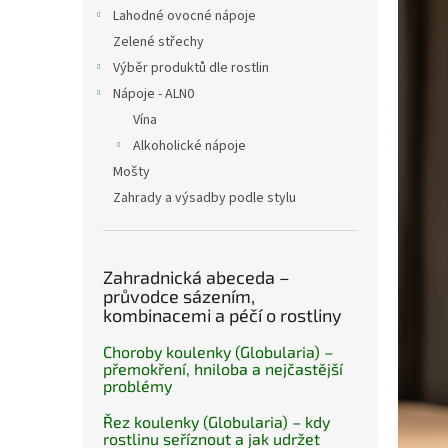
n
Lahodné ovocné nápoje
e
Zelené střechy
l
Výběr produktů dle rostlin
Nápoje - ALN0
Vína
Alkoholické nápoje
Mošty
Zahrady a výsadby podle stylu
Zahradnická abeceda –
průvodce sázením,
kombinacemi a péčí o rostliny
Choroby koulenky (Globularia) –
přemokření, hniloba a nejčastější
problémy
Řez koulenky (Globularia) – kdy
rostlinu seříznout a jak udržet