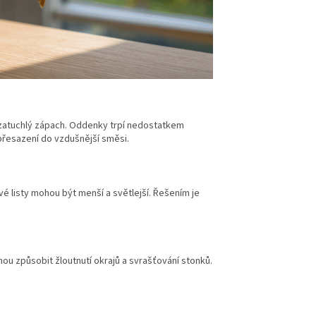
 zatuchlý zápach. Oddenky trpí nedostatkem
přesazení do vzdušnější směsi.
vé listy mohou být menší a světlejší. Řešením je
hou způsobit žloutnutí okrajů a svrašťování stonků.