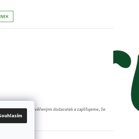
ÁNEK
polupracujeme s prověřenými dodavateli a zajišťujeme, že
Souhlasím