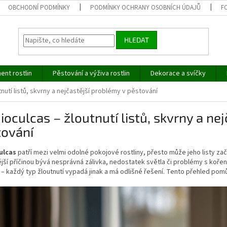
OBCHODNÍ PODMÍNKY
PODMÍNKY OCHRANY OSOBNÍCH ÚDAJŮ
F
HLEDAT
ent rostlin
Pěstování a výživa rostlin
Dekorace a svíčky
nutí listů, skvrny a nejčastější problémy v pěstování
oculcas – žloutnutí listů, skvrny a ne
tování
ulcas
patří mezi velmi odolné pokojové rostliny, přesto může jeho listy začí
jší příčinou bývá nesprávná zálivka, nedostatek světla či problémy s kořen
– každý typ žloutnutí vypadá jinak a má odlišné řešení. Tento přehled pomů