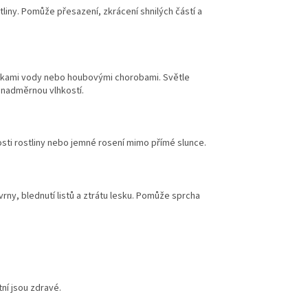
liny. Pomůže přesazení, zkrácení shnilých částí a
pkami vody nebo houbovými chorobami. Světle
 nadměrnou vlhkostí.
sti rostliny nebo jemné rosení mimo přímé slunce.
ny, blednutí listů a ztrátu lesku. Pomůže sprcha
tní jsou zdravé.