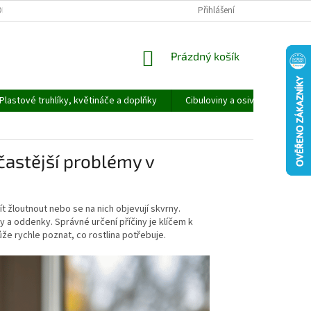
ORMULÁŘ PRO UPLATNĚNÍ REKLAMACE
REKLAMAČNÍ ŘÁD
Přihlášení
NÁKUPNÍ
Prázdný košík
KOŠÍK
Plastové truhlíky, květináče a doplňky
Cibuloviny a osivo
Speci
jčastější problémy v
t žloutnout nebo se na nich objevují skvrny.
y a oddenky. Správné určení příčiny je klíčem k
že rychle poznat, co rostlina potřebuje.