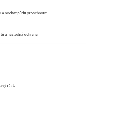
u a nechat půdu proschnout.
stů a následná ochrana.
avý růst.