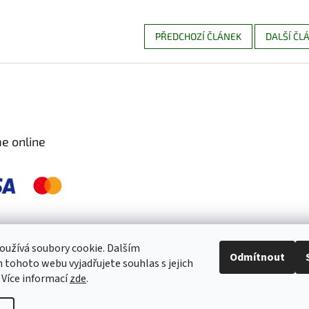
PŘEDCHOZÍ ČLÁNEK
DALŠÍ ČL
e online
 pravidelně kontrolujeme a ošetřujeme, aby byly zdravé a bez škůdců 🐛. S
užívá soubory cookie. Dalším
Odmítnout
tohoto webu vyjadřujete souhlas s jejich
 Více informací
zde
.