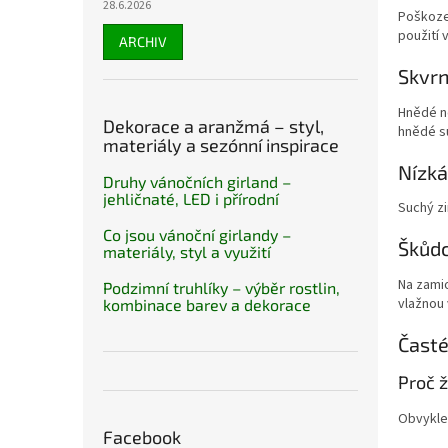
28.6.2026
Poškozen
použití
ARCHIV
Skvrn
Hnědé n
Dekorace a aranžmá – styl,
hnědé su
materiály a sezónní inspirace
Nízká
Druhy vánočních girland –
jehličnaté, LED i přírodní
Suchý zi
Co jsou vánoční girlandy –
Škůdc
materiály, styl a využití
Na zamio
Podzimní truhlíky – výběr rostlin,
vlažnou 
kombinace barev a dekorace
Časté
Proč ž
Obvykle 
Facebook