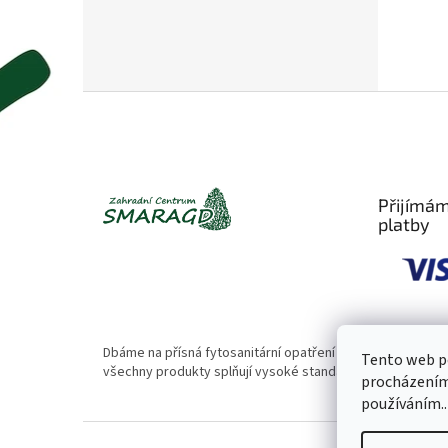
Z
á
p
a
t
Přijímám
í
platby
Dbáme na přísná fytosanitární opatření 🌱. Naše rostliny
Tento web po
všechny produkty splňují vysoké standardy kvality.
procházením 
používáním..