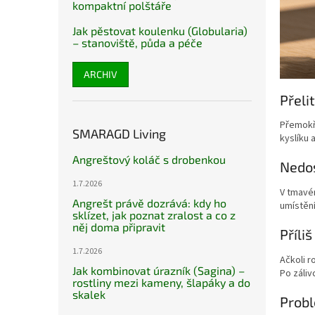
kompaktní polštáře
Jak pěstovat koulenku (Globularia)
– stanoviště, půda a péče
ARCHIV
Přeli
Přemokře
SMARAGD Living
kyslíku 
Angreštový koláč s drobenkou
Nedos
1.7.2026
V tmavém
Angrešt právě dozrává: kdy ho
umístění
sklízet, jak poznat zralost a co z
něj doma připravit
Příli
1.7.2026
Ačkoli r
Jak kombinovat úrazník (Sagina) –
Po záliv
rostliny mezi kameny, šlapáky a do
skalek
Probl