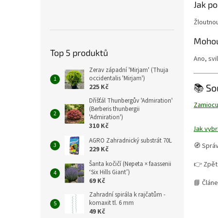
Jak po
Žloutnou
Mohou
Top 5 produktů
Ano, svi
Zerav západní 'Mirjam' (Thuja
occidentalis 'Mirjam')
📚 So
225 Kč
Dřišťál Thunbergův 'Admiration'
Zamiocu
(Berberis thunbergii
'Admiration')
310 Kč
Jak vybr
AGRO Zahradnický substrát 70L
🧭 Správ
229 Kč
👉 Zpět
Šanta kočičí (Nepeta × faassenii
‘Six Hills Giant’)
69 Kč
📘 Článe
Zahradní spirála k rajčatům -
komaxit tl. 6 mm
49 Kč