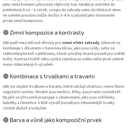
jeho zimní kvetení i přirozený vějířovitý tvar. Ideální je umístění do
pohledových os – k cestě, vstupu do zahrady nebo do blízkosti oken.
Ve volném prostoru může dorůst 3–4 m a působit jako dominantní
prvek zimní kompozice.
🟢 Zimní kompozice a kontrasty
Vilín patří mezi klíčové dřeviny pro
zimní efekt zahrady
. Výborně se
kombinuje s dřevinami s barevnou kůrou, jako jsou svídy, nebo se
stálezelenými keři a jehličnany, které vytvářejí tmavé pozadí pro světlé
květy. Kontrast květů vilínu vyniká zejména na sněhu nebo proti zelené
mase stálezelených výsadeb.
🟢 Kombinace s trvalkami a travami
Vilín lze doplnit trvalkami a travami, které udržují strukturu i mimo hlavní
vegetační sezónu. Vhodné jsou metlice, třtiny, kavyl nebo suchokvět.
Na jaře se přirozeně propojuje s cibulovinami, jako jsou sněženky,
ladoňky a čemeřice. V létě vytváří pozadí pro stínomilnější trvalky
včetně dlužich a bohyšek.
🟢 Barva a vůně jako kompoziční prvek