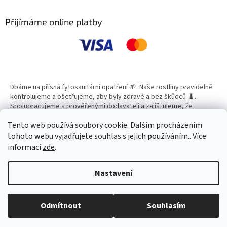
p
a
Přijímáme online platby
t
í
Dbáme na přísná fytosanitární opatření 🌱. Naše rostliny pravidelně
kontrolujeme a ošetřujeme, aby byly zdravé a bez škůdců 🐛.
Spolupracujeme s prověřenými dodavateli a zajišťujeme, že
všechny produkty splňují vysoké standardy kvality.
Tento web používá soubory cookie. Dalším procházením
tohoto webu vyjadřujete souhlas s jejich používáním.. Více
informací
zde
.
Vytvořil Shoptet
Nastavení
Copyright 2026
Zahradní Centrum SMARAGD
. Všechna práva
Odmítnout
Souhlasím
vyhrazena.