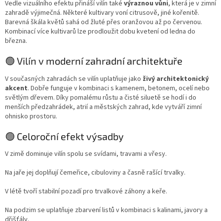
Vedle vizuálního efektu přináší vilín také
výraznou vůni
, která je v zimní
zahradě výjimečná. Některé kultivary voní citrusově, jiné kořenitě.
Barevná škála květů sahá od žluté přes oranžovou až po červenou.
Kombinací více kultivarů lze prodloužit dobu kvetení od ledna do
března.
🟢 Vilín v moderní zahradní architektuře
V současných zahradách se vilín uplatňuje jako
živý architektonický
akcent
. Dobře funguje v kombinaci s kamenem, betonem, ocelí nebo
světlým dřevem. Díky pomalému růstu a čisté siluetě se hodí i do
menších předzahrádek, atrií a městských zahrad, kde vytváří zimní
ohnisko prostoru.
🟢 Celoroční efekt výsadby
V zimě dominuje vilín spolu se svídami, travami a vřesy.
Na jaře jej doplňují čemeřice, cibuloviny a časně rašící trvalky.
V létě tvoří stabilní pozadí pro trvalkové záhony a keře.
Na podzim se uplatňuje zbarvení listů v kombinaci s kalinami, javory a
dřišťály.