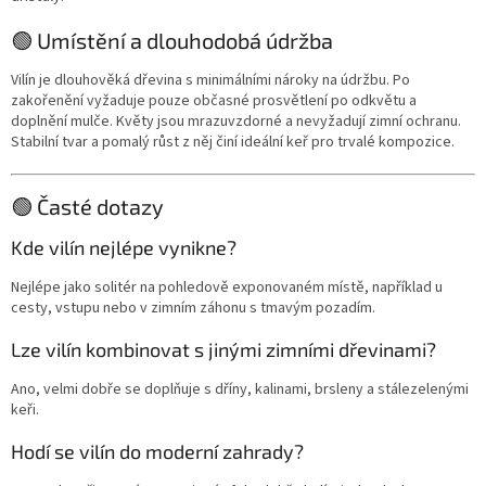
🟢 Umístění a dlouhodobá údržba
Vilín je dlouhověká dřevina s minimálními nároky na údržbu. Po
zakořenění vyžaduje pouze občasné prosvětlení po odkvětu a
doplnění mulče. Květy jsou mrazuvzdorné a nevyžadují zimní ochranu.
Stabilní tvar a pomalý růst z něj činí ideální keř pro trvalé kompozice.
🟢 Časté dotazy
Kde vilín nejlépe vynikne?
Nejlépe jako solitér na pohledově exponovaném místě, například u
cesty, vstupu nebo v zimním záhonu s tmavým pozadím.
Lze vilín kombinovat s jinými zimními dřevinami?
Ano, velmi dobře se doplňuje s dříny, kalinami, brsleny a stálezelenými
keři.
Hodí se vilín do moderní zahrady?