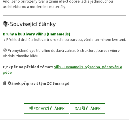
Ano. Jeho přirozený tvar a zimní efekt dobře ladí s jednoduchou
architekturou a moderními materiály.
📚 Související články
Druhy a kultivary vilínu (Hamamelis)
→ Přehled druhů a kultivarů s rozdílnou barvou, vůní a termínem kvetení.
🧭 Promyšlené využití vilínu dodává zahradě strukturu, barvu i vůni v
období zimního klidu.
👉 Zpět na přehled témat:
Vilín – Hamamelis, výsadba, pěstování a
péče
📘 Článek připravil tým ZC Smaragd
PŘEDCHOZÍ ČLÁNEK
DALŠÍ ČLÁNEK
Z
á