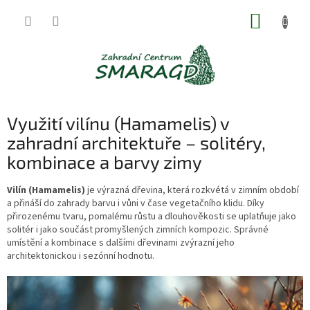
Přejít
NÁKUP
na
obsah
KOŠÍK
Využití vilínu (Hamamelis) v
zahradní architektuře – solitéry,
kombinace a barvy zimy
Vilín (Hamamelis)
je výrazná dřevina, která rozkvétá v zimním období
a přináší do zahrady barvu i vůni v čase vegetačního klidu. Díky
přirozenému tvaru, pomalému růstu a dlouhověkosti se uplatňuje jako
solitér i jako součást promyšlených zimních kompozic. Správné
umístění a kombinace s dalšími dřevinami zvýrazní jeho
architektonickou i sezónní hodnotu.