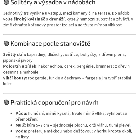
🟢 Solitéry a výsadba v nádobách
Jednotlivý trs vynikne u vstupu, mezi kameny či na terase. Do nádob
volte
široký květináč s drenáží
, kyselý humózní substrát a závětří. V
zimě chraňte kořenový prostor izolací a udržujte mírnou vlhkost.
🟢 Kombinace podle stanoviště
Světlý stín:
kapradiny, dlužichy, ostřice, bohyšky; z dřevin pieris,
japonské javory.
Polostín u zídek:
hakonechloa, carex, bergénie, brunnera; z dřevin
cesmína a mahonie.
Vlhčí kouty:
rodgersie, funkie a čechravy – fargesia jim tvoří stabilní
kulisu.
🟢 Praktická doporučení pro návrh
Půda:
humózní, mírně kyselá, trvale mírně vlhká; vyhnout se
přemokření.
Mulč:
kůra 5–7 cm – sjednocuje plochu, drží vláhu, tlumí plevel.
Voda:
preferuje měkkou nebo dešťovou; v horku kropte okolí,
ne listy.