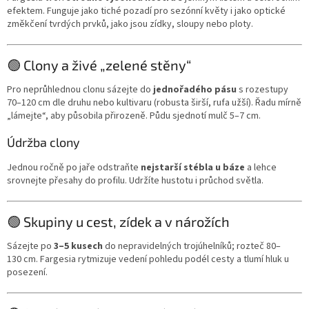
efektem. Funguje jako tiché pozadí pro sezónní květy i jako optické
změkčení tvrdých prvků, jako jsou zídky, sloupy nebo ploty.
🟢 Clony a živé „zelené stěny“
Pro neprůhlednou clonu sázejte do
jednořadého pásu
s rozestupy
70–120 cm dle druhu nebo kultivaru (robusta širší, rufa užší). Řadu mírně
„lámejte“, aby působila přirozeně. Půdu sjednotí mulč 5–7 cm.
Údržba clony
Jednou ročně po jaře odstraňte
nejstarší stébla u báze
a lehce
srovnejte přesahy do profilu. Udržíte hustotu i průchod světla.
🟢 Skupiny u cest, zídek a v nárožích
Sázejte po
3–5 kusech
do nepravidelných trojúhelníků; rozteč 80–
130 cm. Fargesia rytmizuje vedení pohledu podél cesty a tlumí hluk u
posezení.