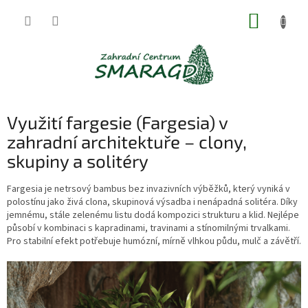
Přejít
NÁKUP
na
obsah
KOŠÍK
Využití fargesie (Fargesia) v
zahradní architektuře – clony,
skupiny a solitéry
Fargesia je netrsový bambus bez invazivních výběžků, který vyniká v
polostínu jako živá clona, skupinová výsadba i nenápadná solitéra. Díky
jemnému, stále zelenému listu dodá kompozici strukturu a klid. Nejlépe
působí v kombinaci s kapradinami, travinami a stínomilnými trvalkami.
Pro stabilní efekt potřebuje humózní, mírně vlhkou půdu, mulč a závětří.