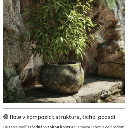
🟢 Role v kompozici: struktura, ticho, pozadí
Fargesia tvoří
středně vysokou kostru
s jemným listem a celoročním