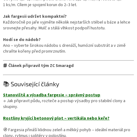
1 ks/m. Cílem je spojení korun do 2–3 let.
Jak fargesii udržet kompaktní?
Každoročně po jaře vyjměte několik nejstarších stébel u báze a lehce
srovnejte přesahy. Mulč a stálá vlhkost podpoří hustotu.
Hodí se do nádob?
Ano – vyberte širokou nádobu s drenáží, humózní substrát a v zimě
chraňte kořeny před promrznutím.
📘 Článek připravil tým ZC Smaragd
📚 Související články
Stanoviště a výsadba fargesie – správný postup
→ Jak připravit půdu, rozteče a postup výsadby pro stabilní clony a
skupiny.
Rostliny kryjící betonový plot – vertikála nebo keře?
🧭 Fargesia přináší klidnou zeleň a měkký pohyb – ideální materiál pro
clony, rytmus i solitéry v polostínu.