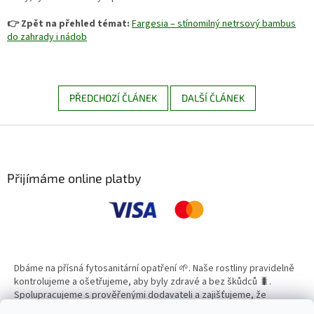
👉 Zpět na přehled témat:
Fargesia – stínomilný netrsový bambus
do zahrady i nádob
PŘEDCHOZÍ ČLÁNEK
DALŠÍ ČLÁNEK
Z
á
p
a
Přijímáme online platby
t
í
Dbáme na přísná fytosanitární opatření 🌱. Naše rostliny pravidelně
kontrolujeme a ošetřujeme, aby byly zdravé a bez škůdců 🐛.
Spolupracujeme s prověřenými dodavateli a zajišťujeme, že
všechny produkty splňují vysoké standardy kvality.