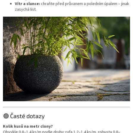
Vítr a slunce:
chraňte před průvanem a poledním úpalem – jinak
zasychá list.
🟢 Časté dotazy
Kolik kusů na metr clony?
Obvykle 0,8–1,4 ks/m podle druhu: rufa 1,2–1,4 ks/m, robusta 0,8–